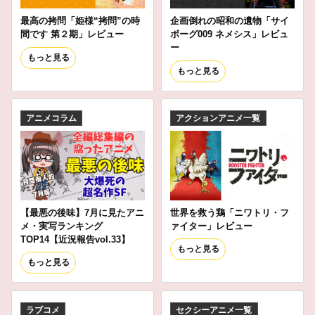
最高の拷問「姫様“拷問”の時
企画倒れの昭和の遺物「サイ
間です 第２期」レビュー
ボーグ009 ネメシス」レビュ
ー
もっと見る
もっと見る
アニメコラム
アクションアニメ一覧
【最悪の後味】7月に見たアニ
世界を救う鶏「ニワトリ・フ
メ・実写ランキング
ァイター」レビュー
TOP14【近況報告vol.33】
もっと見る
もっと見る
ラブコメ
セクシーアニメ一覧