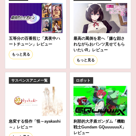
五等分の百番煎じ「真夜中ハ
最高の罵倒を君へ「嫌な顔さ
ートチューン」レビュー
れながらおパンツ見せてもら
いたいR」レビュー
もっと見る
もっと見る
サスペンスアニメ一覧
ロボット
急変する怪作「怪～ayakashi
刹那的大矛盾ガンダム「機動
～」レビュー
戦士Gundam GQuuuuuuX」
レビュー