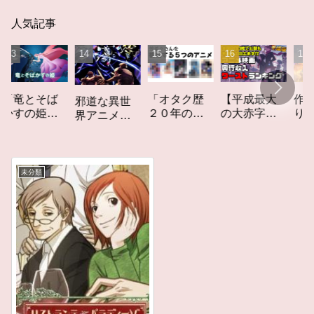
人気記事
とそば
「オタク歴
【平成最大
作家性の
邪道な異世
の姫」
２０年の私
の大赤字】
りかす「
界アニメ
ュー
を構成する
爆死してし
てしなき
「オーバー
５つのアニ
まったアニ
カーレッ
ロード」レ
メ」アニメ
メ映画興行
ト」レビ
ビュー
コラム #私を
収入ワース
ー
未分類
構成する5つ
トランキン
のアニメ
グ【平成
版】