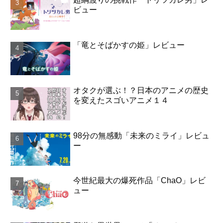
ビュー
「竜とそばかすの姫」レビュー
オタクが選ぶ！？日本のアニメの歴史
を変えたスゴいアニメ１４
98分の無感動「未来のミライ」レビュ
ー
今世紀最大の爆死作品「ChaO」レビ
ュー