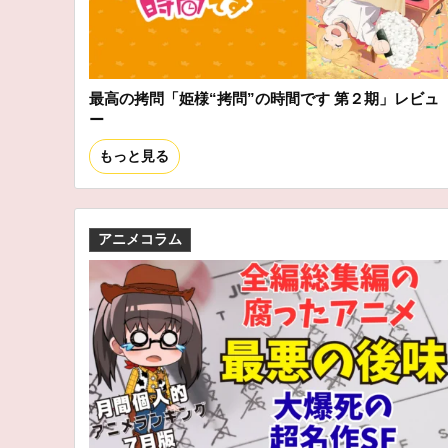
最高の拷問「姫様“拷問”の時間です 第２期」レビュ
ー
もっと見る
アニメコラム