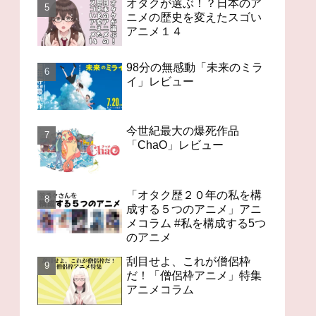
オタクが選ぶ！？日本のア
ニメの歴史を変えたスゴい
アニメ１４
98分の無感動「未来のミラ
イ」レビュー
今世紀最大の爆死作品
「ChaO」レビュー
「オタク歴２０年の私を構
成する５つのアニメ」アニ
メコラム #私を構成する5つ
のアニメ
刮目せよ、これが僧侶枠
だ！「僧侶枠アニメ」特集
アニメコラム