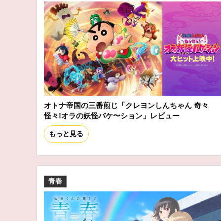
オトナ帝国の三番煎じ「クレヨンしんちゃん 奇々
怪々!オラの妖怪バケ〜ション」レビュー
もっと見る
青春