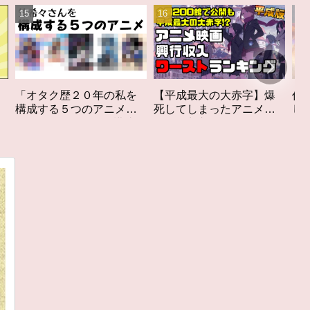
私を
【平成最大の大赤字】爆
作家性の搾りかす「果て
メ」
死してしまったアニメ映
しなきスカーレット」レ
構成す
画興行収入ワーストラン
ビュー
キング【平成版】