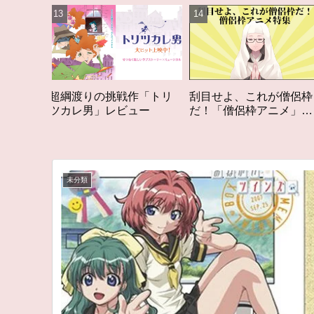
戦作「トリ
刮目せよ、これが僧侶枠
「オタク歴２０年の
ビュー
だ！「僧侶枠アニメ」特
構成する５つのアニ
集アニメコラム
アニメコラム #私を
る5つのアニメ
未分類