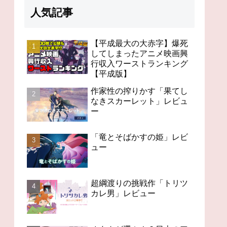
人気記事
【平成最大の大赤字】爆死
してしまったアニメ映画興
行収入ワーストランキング
98分の無感動「未来のミ
オタクが選ぶ！？日本の
「竜と
【平成版】
ライ」レビュー
アニメの歴史を変えたス
ビュー
ゴいアニメ１４
作家性の搾りかす「果てし
なきスカーレット」レビュ
ー
「竜とそばかすの姫」レビ
ュー
超綱渡りの挑戦作「トリツ
カレ男」レビュー