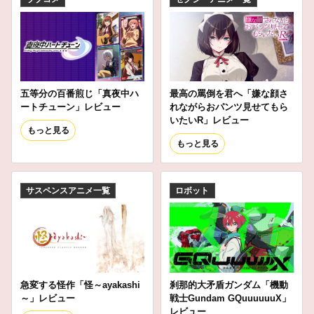
五等分の百番煎じ「真夜中ハ
最高の罵倒を君へ「嫌な顔さ
ートチューン」レビュー
れながらおパンツ見せてもら
いたいR」レビュー
もっと見る
もっと見る
サスペンスアニメ一覧
ロボット
急変する怪作「怪～ayakashi
刹那的大矛盾ガンダム「機動
～」レビュー
戦士Gundam GQuuuuuuX」
レビュー