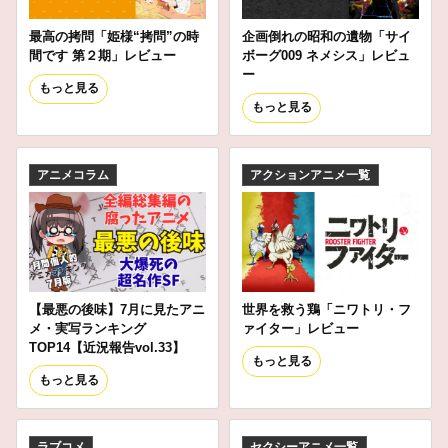
最高の拷問「姫様“拷問”の時
企画倒れの昭和の遺物「サイ
間です 第２期」レビュー
ボーグ009 ネメシス」レビュ
ー
もっと見る
もっと見る
アニメコラム
アクションアニメ一覧
【最悪の後味】7月に見たアニ
世界を救う鶏「ニワトリ・フ
メ・実写ランキング
ァイター」レビュー
TOP14【近況報告vol.33】
もっと見る
もっと見る
ラブコメ
セクシーアニメ一覧