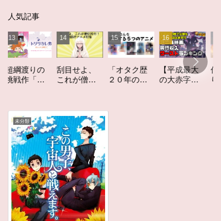
人気記事
「オタク歴
【平成最大
作家性の
渡りの
刮目せよ、
２０年の私
の大赤字】
りかす「
作「ト
これが僧侶
を構成する
爆死してし
てしなき
カレ
枠だ！「僧
５つのアニ
まったアニ
カーレッ
レビュ
侶枠アニ
メ」アニメ
メ映画興行
ト」レビ
メ」特集ア
コラム #私を
収入ワース
ー
ニメコラム
未分類
構成する5つ
トランキン
のアニメ
グ【平成
版】