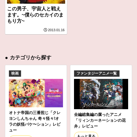
この男子、宇宙人と戦え
ます。~僕らのセカイのま
もり方~
2013.01.16
●
カテゴリから探す
映画
ファンタジーアニメ一覧
オトナ帝国の三番煎じ「クレ
全編総集編の腐ったアニメ
ヨンしんちゃん 奇々怪々!オ
「リィンカーネーションの花
ラの妖怪バケ〜ション」レビ
弁」レビュー
ュー
もっと見る