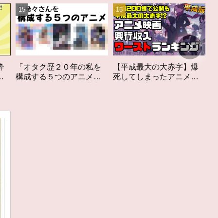
０年の私を
【平成最大の大赤字】爆
作家性の搾りかす「
のアニメ」
死してしまったアニメ映
しなきスカーレット
#私を構成す
画興行収入ワーストラン
ビュー
キング【平成版】