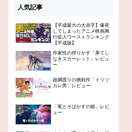
人気記事
【平成最大の大赤字】爆死
してしまったアニメ映画興
行収入ワーストランキング
98分の無感動「未来のミ
果て
オタクが選ぶ！？日本の
【平成版】
ライ」レビュー
」レ
アニメの歴史を変えたス
ゴいアニメ１４
作家性の搾りかす「果てし
なきスカーレット」レビュ
ー
超綱渡りの挑戦作「トリツ
カレ男」レビュー
「竜とそばかすの姫」レビ
ュー