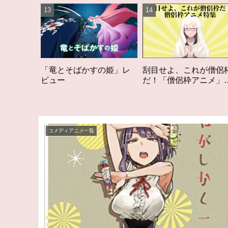
そばかすの姫」レ
刮目せよ、これが僧侶枠
「オタク歴２
だ！「僧侶枠アニメ」特
構成する５つ
集アニメコラム
アニメコラム 
る5つのアニメ
コメディアニメ一覧