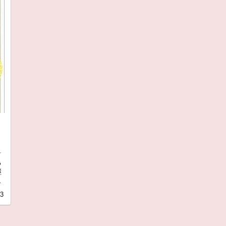
沿
る
継
前
13