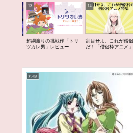
渡りの挑戦作「トリ
刮目せよ、これが僧侶枠
「オタク歴
レ男」レビュー
だ！「僧侶枠アニメ」特
構成する５
集アニメコラム
アニメコラム
る5つのアニ
未分類