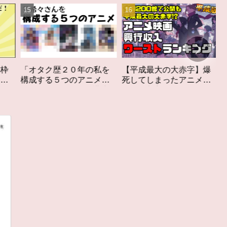
２０年の私を
【平成最大の大赤字】爆
作家性の搾りかす
つのアニメ」
死してしまったアニメ映
しなきスカーレッ
 #私を構成す
画興行収入ワーストラン
ビュー
メ
キング【平成版】