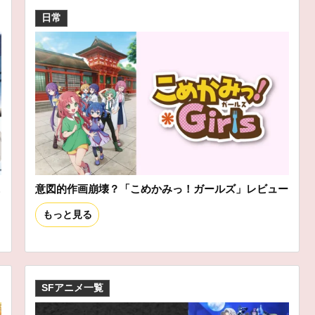
日常
ニ
意図的作画崩壊？「こめかみっ！ガールズ」レビュー
もっと見る
SFアニメ一覧