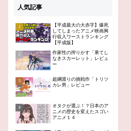
人気記事
【平成最大の大赤字】爆死
してしまったアニメ映画興
行収入ワーストランキング
98分の無感動「未来のミ
「果て
オタクが選ぶ！？日本の
【平成版】
ライ」レビュー
ト」レ
アニメの歴史を変えたス
ゴいアニメ１４
作家性の搾りかす「果てし
なきスカーレット」レビュ
ー
超綱渡りの挑戦作「トリツ
カレ男」レビュー
オタクが選ぶ！？日本のア
ニメの歴史を変えたスゴい
アニメ１４