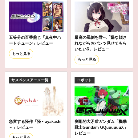
五等分の百番煎じ「真夜中ハ
最高の罵倒を君へ「嫌な顔さ
ートチューン」レビュー
れながらおパンツ見せてもら
いたいR」レビュー
もっと見る
もっと見る
サスペンスアニメ一覧
ロボット
急変する怪作「怪～ayakashi
刹那的大矛盾ガンダム「機動
～」レビュー
戦士Gundam GQuuuuuuX」
レビュー
もっと見る