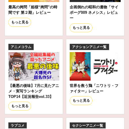
最高の拷問「姫様“拷問”の時
企画倒れの昭和の遺物「サイ
間です 第２期」レビュー
ボーグ009 ネメシス」レビュ
ー
もっと見る
もっと見る
アニメコラム
アクションアニメ一覧
【最悪の後味】7月に見たアニ
世界を救う鶏「ニワトリ・フ
メ・実写ランキング
ァイター」レビュー
TOP14【近況報告vol.33】
もっと見る
もっと見る
ラブコメ
セクシーアニメ一覧