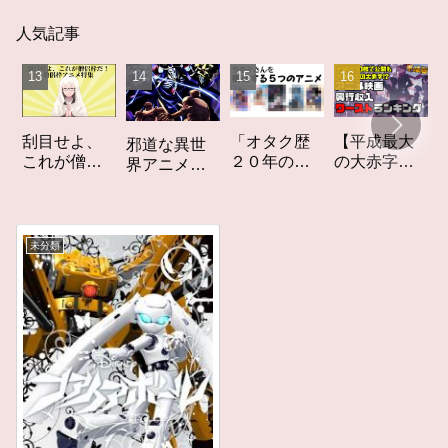
人気記事
「オタク歴
【平成最大
作家
刮目せよ、
邪道な異世
２０年の私
の大赤字】
りか
これが僧侶
界アニメ
を構成する
爆死してし
てし
枠だ！「僧
「オーバー
５つのアニ
まったアニ
カー
侶枠アニ
ロード」レ
メ」アニメ
メ映画興行
ト」
メ」特集ア
ビュー
コラム #私を
収入ワース
ー
ニメコラム
未分類
構成する5つ
トランキン
のアニメ
グ【平成
版】