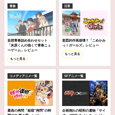
青春
日常
妄想青春詰め合わせセット
意図的作画崩壊？「こめかみ
「灰原くんの強くて青春ニュ
っ！ガールズ」レビュー
ーゲーム」レビュー
もっと見る
もっと見る
コメディアニメ一覧
SFアニメ一覧
最高の拷問「姫様“拷問”の時
企画倒れの昭和の遺物「サイ