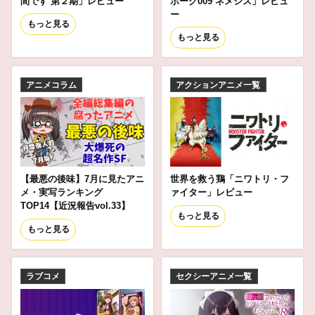
間です 第２期」レビュー
ボーグ009 ネメシス」レビュ
ー
もっと見る
もっと見る
アニメコラム
アクションアニメ一覧
【最悪の後味】7月に見たアニ
世界を救う鶏「ニワトリ・フ
メ・実写ランキング
ァイター」レビュー
TOP14【近況報告vol.33】
もっと見る
もっと見る
ラブコメ
セクシーアニメ一覧