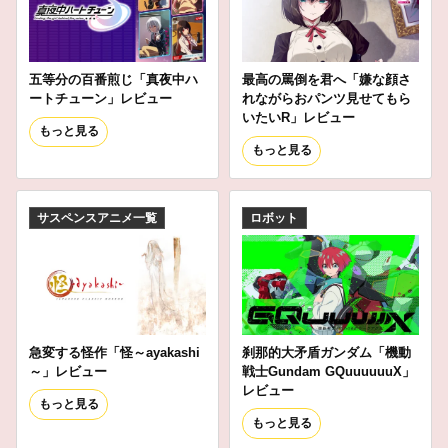
五等分の百番煎じ「真夜中ハ
最高の罵倒を君へ「嫌な顔さ
ートチューン」レビュー
れながらおパンツ見せてもら
いたいR」レビュー
もっと見る
もっと見る
サスペンスアニメ一覧
ロボット
急変する怪作「怪～ayakashi
刹那的大矛盾ガンダム「機動
～」レビュー
戦士Gundam GQuuuuuuX」
レビュー
もっと見る
もっと見る