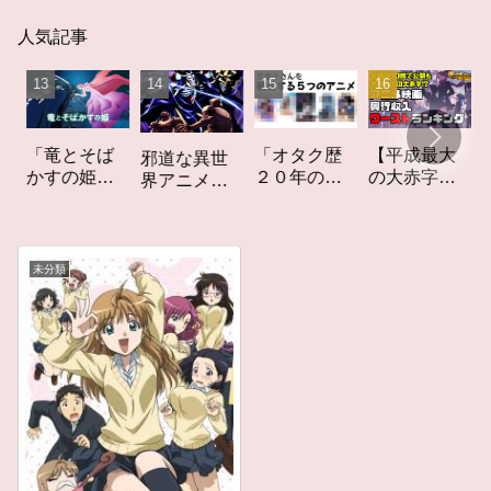
人気記事
「竜とそば
「オタク歴
【平成最大
邪道な異世
かすの姫」
２０年の私
の大赤字】
界アニメ
レビュー
を構成する
爆死してし
「オーバー
５つのアニ
まったアニ
ロード」レ
メ」アニメ
メ映画興行
ビュー
コラム #私を
収入ワース
未分類
構成する5つ
トランキン
のアニメ
グ【平成
版】