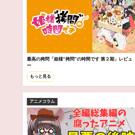
最高の拷問「姫様“拷問”の時間です 第２期」レビュ
ー
もっと見る
アニメコラム