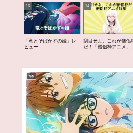
かすの姫」レ
刮目せよ、これが僧侶枠
「オタク歴２０年
だ！「僧侶枠アニメ」特
構成する５つのア
集アニメコラム
アニメコラム #私
る5つのアニメ
青春