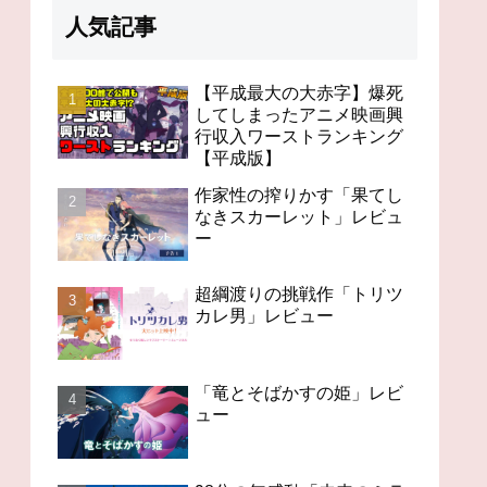
人気記事
【平成最大の大赤字】爆死
してしまったアニメ映画興
行収入ワーストランキング
98分の無感動「未来のミ
オタクが選ぶ！？日本の
今世
【平成版】
ライ」レビュー
アニメの歴史を変えたス
「C
ゴいアニメ１４
作家性の搾りかす「果てし
なきスカーレット」レビュ
ー
超綱渡りの挑戦作「トリツ
カレ男」レビュー
「竜とそばかすの姫」レビ
ュー