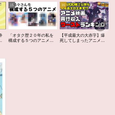
の私を
【平成最大の大赤字】爆
作家性の搾りかす「果て
ニメ」
死してしまったアニメ映
しなきスカーレット」レ
を構成す
画興行収入ワーストラン
ビュー
キング【平成版】