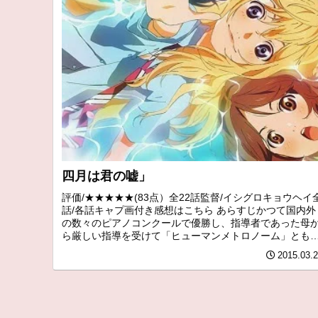
四月は君の嘘」
評価/★★★★★(83点）全22話監督/イシグロキョウヘイ
話/各話キャプ画付き感想はこちら あらすじかつて国内外
の数々のピアノコンクールで優勝し、指導者であった母
ら厳しい指導を受けて「ヒューマンメトロノーム」とも
ばれた神童有馬公生は、...
2015.03.