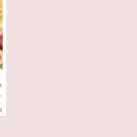
全
か
呼
21