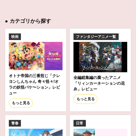
●
カテゴリから探す
映画
ファンタジーアニメ一覧
オトナ帝国の三番煎じ「クレ
全編総集編の腐ったアニメ
ヨンしんちゃん 奇々怪々!オ
「リィンカーネーションの花
ラの妖怪バケ〜ション」レビ
弁」レビュー
ュー
もっと見る
もっと見る
青春
日常