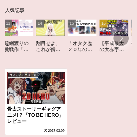
人気記事
「オタク歴
【平成最大
作家性
綱渡りの
刮目せよ、
２０年の私
の大赤字】
りかす
戦作「ト
これが僧侶
を構成する
爆死してし
てしな
ツカレ
枠だ！「僧
５つのアニ
まったアニ
カーレ
」レビュ
侶枠アニ
メ」アニメ
メ映画興行
ト」レ
メ」特集ア
コラム #私を
収入ワース
ー
ニメコラム
コメディアニメ一覧
構成する5つ
トランキン
のアニメ
グ【平成
版】
骨太ストーリーギャグア
ニメ!？「TO BE HERO」
レビュー
2017.03.09