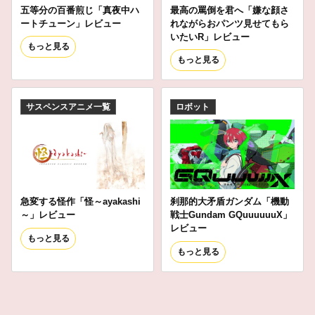
五等分の百番煎じ「真夜中ハ
最高の罵倒を君へ「嫌な顔さ
ートチューン」レビュー
れながらおパンツ見せてもら
いたいR」レビュー
もっと見る
もっと見る
サスペンスアニメ一覧
ロボット
急変する怪作「怪～ayakashi
刹那的大矛盾ガンダム「機動
～」レビュー
戦士Gundam GQuuuuuuX」
レビュー
もっと見る
もっと見る