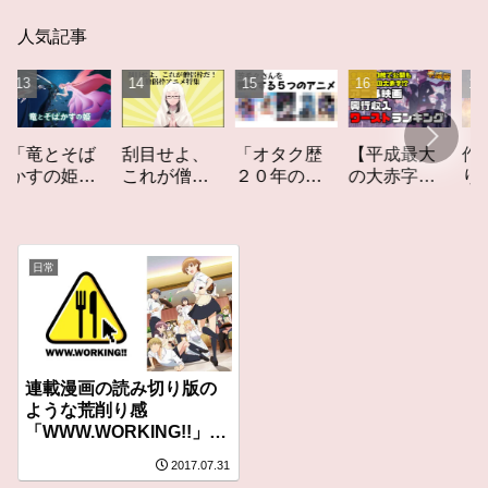
人気記事
とそば
「オタク歴
【平成最大
作家性の
刮目せよ、
の姫」
２０年の私
の大赤字】
りかす「
これが僧侶
ュー
を構成する
爆死してし
てしなき
枠だ！「僧
５つのアニ
まったアニ
カーレッ
侶枠アニ
メ」アニメ
メ映画興行
ト」レビ
メ」特集ア
コラム #私を
収入ワース
ー
ニメコラム
日常
構成する5つ
トランキン
のアニメ
グ【平成
版】
連載漫画の読み切り版の
ような荒削り感
「WWW.WORKING!!」レ
ビュー
2017.07.31