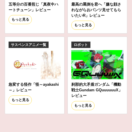
五等分の百番煎じ「真夜中ハ
最高の罵倒を君へ「嫌な顔さ
ートチューン」レビュー
れながらおパンツ見せてもら
いたいR」レビュー
もっと見る
もっと見る
サスペンスアニメ一覧
ロボット
急変する怪作「怪～ayakashi
刹那的大矛盾ガンダム「機動
～」レビュー
戦士Gundam GQuuuuuuX」
レビュー
もっと見る
もっと見る