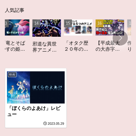
人気記事
とそば
「オタク歴
【平成最大
作家性の
邪道な異世
の姫」
２０年の私
の大赤字】
りかす「
界アニメ
ュー
を構成する
爆死してし
てしなき
「オーバー
５つのアニ
まったアニ
カーレッ
ロード」レ
メ」アニメ
メ映画興行
ト」レビ
ビュー
コラム #私を
収入ワース
ー
映画
構成する5つ
トランキン
のアニメ
グ【平成
版】
「ぼくらのよあけ」レビ
ュー
2023.05.29