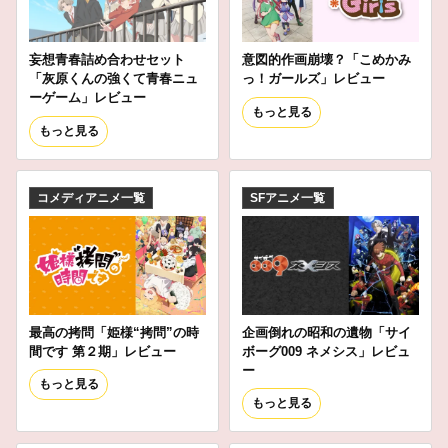
妄想青春詰め合わせセット
意図的作画崩壊？「こめかみ
「灰原くんの強くて青春ニュ
っ！ガールズ」レビュー
ーゲーム」レビュー
もっと見る
もっと見る
コメディアニメ一覧
SFアニメ一覧
最高の拷問「姫様“拷問”の時
企画倒れの昭和の遺物「サイ
間です 第２期」レビュー
ボーグ009 ネメシス」レビュ
ー
もっと見る
もっと見る