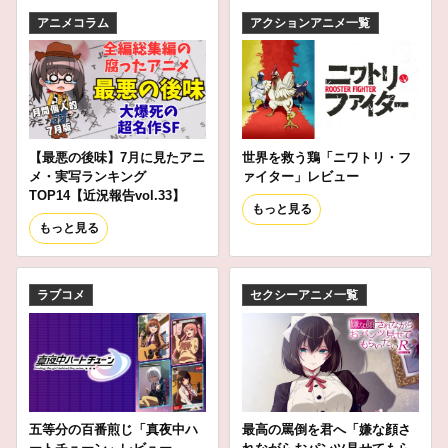
アニメコラム
アクションアニメ一覧
【最悪の後味】7月に見たアニ
世界を救う鶏「ニワトリ・フ
メ・実写ランキング
ァイター」レビュー
TOP14【近況報告vol.33】
もっと見る
もっと見る
ラブコメ
セクシーアニメ一覧
五等分の百番煎じ「真夜中ハ
最高の罵倒を君へ「嫌な顔さ