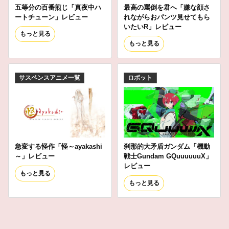
五等分の百番煎じ「真夜中ハ
最高の罵倒を君へ「嫌な顔さ
ートチューン」レビュー
れながらおパンツ見せてもら
いたいR」レビュー
もっと見る
もっと見る
サスペンスアニメ一覧
ロボット
急変する怪作「怪～ayakashi
刹那的大矛盾ガンダム「機動
～」レビュー
戦士Gundam GQuuuuuuX」
レビュー
もっと見る
もっと見る