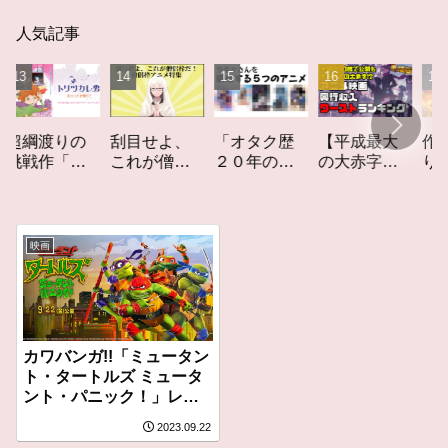
人気記事
「オタク歴
【平成最大
作家性の
渡りの
刮目せよ、
２０年の私
の大赤字】
りかす「
作「ト
これが僧侶
を構成する
爆死してし
てしなき
カレ
枠だ！「僧
５つのアニ
まったアニ
カーレッ
レビュ
侶枠アニ
メ」アニメ
メ映画興行
ト」レビ
メ」特集ア
コラム #私を
収入ワース
ー
ニメコラム
映画
構成する5つ
トランキン
のアニメ
グ【平成
版】
カワバンガ!!「ミュータン
ト・タートルズ ミュータ
ント・パニック！」レビ
ュー
2023.09.22