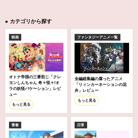
●
カテゴリから探す
映画
ファンタジーアニメ一覧
オトナ帝国の三番煎じ「クレ
全編総集編の腐ったアニメ
ヨンしんちゃん 奇々怪々!オ
「リィンカーネーションの花
ラの妖怪バケ〜ション」レビ
弁」レビュー
ュー
もっと見る
もっと見る
青春
日常