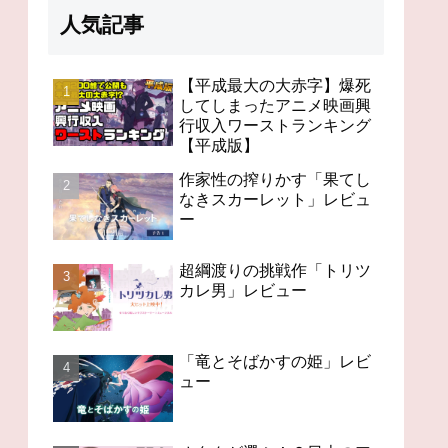
人気記事
【平成最大の大赤字】爆死
してしまったアニメ映画興
行収入ワーストランキング
98分の無感動「未来のミ
オタクが選ぶ！？日本の
今世紀
【平成版】
ライ」レビュー
アニメの歴史を変えたス
「Ch
ゴいアニメ１４
作家性の搾りかす「果てし
なきスカーレット」レビュ
ー
超綱渡りの挑戦作「トリツ
カレ男」レビュー
「竜とそばかすの姫」レビ
ュー