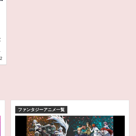
ー
父
-
22
ファンタジーアニメ一覧