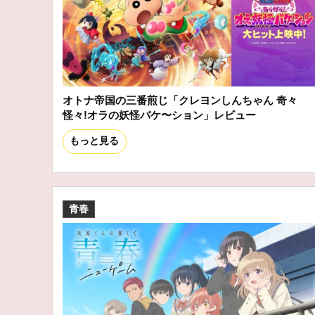
オトナ帝国の三番煎じ「クレヨンしんちゃん 奇々
怪々!オラの妖怪バケ〜ション」レビュー
もっと見る
青春