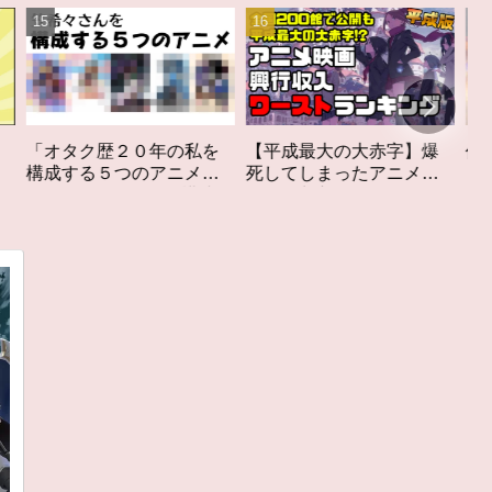
私を
【平成最大の大赤字】爆
作家性の搾りかす「果て
メ」
死してしまったアニメ映
しなきスカーレット」レ
構成す
画興行収入ワーストラン
ビュー
キング【平成版】