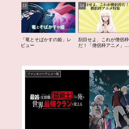
すの姫」レ
刮目せよ、これが僧侶枠
「オタク歴２０年の
だ！「僧侶枠アニメ」特
構成する５つのアニ
集アニメコラム
アニメコラム #私を
る5つのアニメ
ファンタジーアニメ一覧