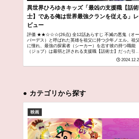
異世界ひろゆきキッズ「最凶の支援職【話術
士】である俺は世界最強クランを従える」レ
ビュー
評価 ★★☆☆☆(26点) 全12話あらすじ 不滅の悪鬼（オ
バーデス）と呼ばれた英雄を祖父に持つ少年ノエル。祖
に憧れ、最強の探索者（シーカー）を志す彼の持つ職能
（ジョブ）は最弱と評される支援職【話術士】だった引用
Wikipedia
2024.12.
●
カテゴリから探す
映画