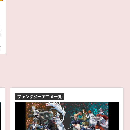
合
ら
川
21
ファンタジーアニメ一覧