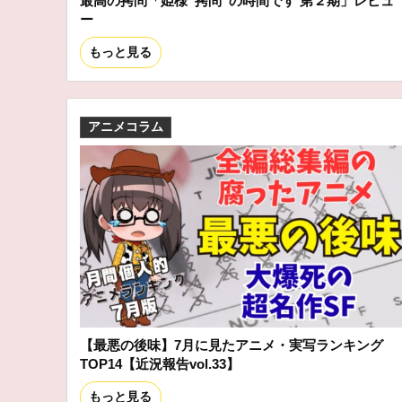
最高の拷問「姫様“拷問”の時間です 第２期」レビュ
ー
もっと見る
アニメコラム
【最悪の後味】7月に見たアニメ・実写ランキング
TOP14【近況報告vol.33】
もっと見る