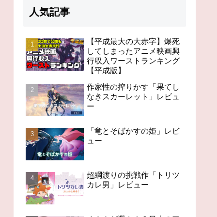
人気記事
【平成最大の大赤字】爆死
してしまったアニメ映画興
行収入ワーストランキング
98分の無感動「未来のミ
オタクが選ぶ！？日本の
今世
【平成版】
ライ」レビュー
アニメの歴史を変えたス
「Ch
ゴいアニメ１４
作家性の搾りかす「果てし
なきスカーレット」レビュ
ー
「竜とそばかすの姫」レビ
ュー
超綱渡りの挑戦作「トリツ
カレ男」レビュー