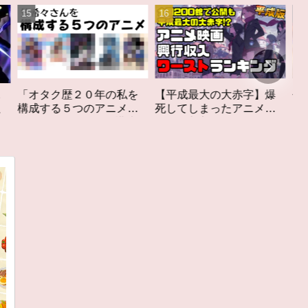
私を
【平成最大の大赤字】爆
作家性の搾りかす「果て
メ」
死してしまったアニメ映
しなきスカーレット」レ
構成す
画興行収入ワーストラン
ビュー
キング【平成版】