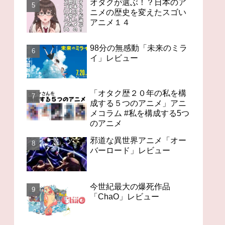
オタクが選ぶ！？日本のア
ニメの歴史を変えたスゴい
アニメ１４
98分の無感動「未来のミラ
イ」レビュー
「オタク歴２０年の私を構
成する５つのアニメ」アニ
メコラム #私を構成する5つ
のアニメ
邪道な異世界アニメ「オー
バーロード」レビュー
今世紀最大の爆死作品
「ChaO」レビュー