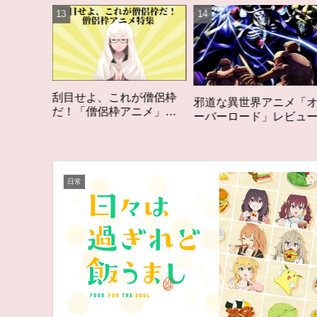
れが僧侶枠
「オタク歴２０年の
邪道な異世界アニメ「オ
アニメ」特
構成する５つのアニ
ーバーロード」レビュー
ム
アニメコラム #私を
る5つのアニメ
日常