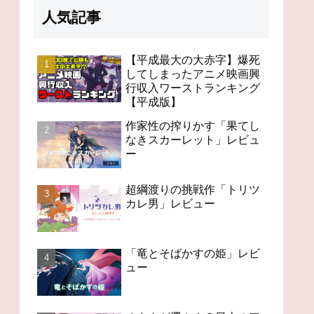
人気記事
【平成最大の大赤字】爆死
してしまったアニメ映画興
行収入ワーストランキング
98分の無感動「未来のミ
オタクが選ぶ！？日本の
今世紀
【平成版】
ライ」レビュー
アニメの歴史を変えたス
「Ch
ゴいアニメ１４
作家性の搾りかす「果てし
なきスカーレット」レビュ
ー
超綱渡りの挑戦作「トリツ
カレ男」レビュー
「竜とそばかすの姫」レビ
ュー