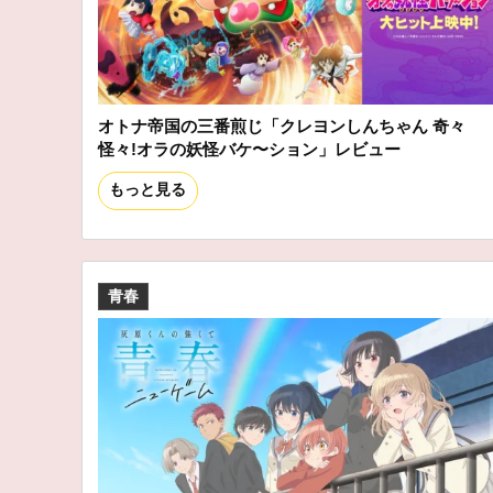
オトナ帝国の三番煎じ「クレヨンしんちゃん 奇々
怪々!オラの妖怪バケ〜ション」レビュー
もっと見る
青春