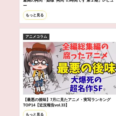
最高の拷問「姫様“拷問”の時間です 第２期」レビュ
ー
もっと見る
アニメコラム
【最悪の後味】7月に見たアニメ・実写ランキング
TOP14【近況報告vol.33】
もっと見る