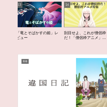
すの姫」レ
刮目せよ、これが僧侶枠
「オタク歴２０年の
だ！「僧侶枠アニメ」特
構成する５つのアニ
集アニメコラム
アニメコラム #私を
る5つのアニメ
青春