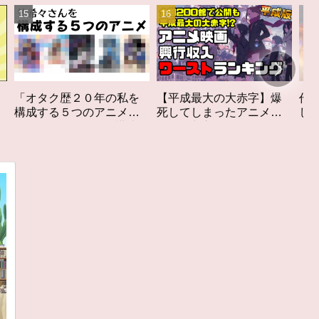
私を
【平成最大の大赤字】爆
作家性の搾りかす「果て
メ」
死してしまったアニメ映
しなきスカーレット」レ
構成す
画興行収入ワーストラン
ビュー
キング【平成版】