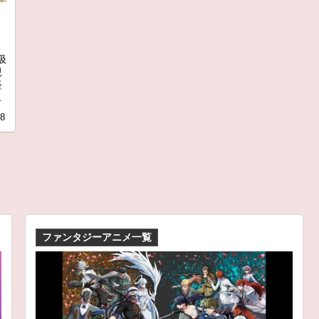
汲
親
経
。
18
ファンタジーアニメ一覧