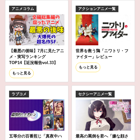
アニメコラム
アクションアニメ一覧
【最悪の後味】7月に見たアニ
世界を救う鶏「ニワトリ・フ
メ・実写ランキング
ァイター」レビュー
TOP14【近況報告vol.33】
もっと見る
もっと見る
ラブコメ
セクシーアニメ一覧
五等分の百番煎じ「真夜中ハ
最高の罵倒を君へ「嫌な顔さ