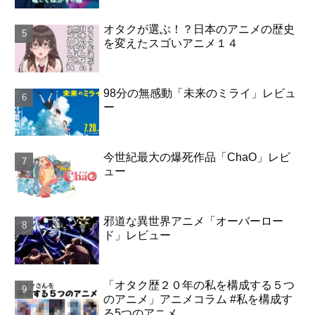
オタクが選ぶ！？日本のアニメの歴史
を変えたスゴいアニメ１４
98分の無感動「未来のミライ」レビュ
ー
今世紀最大の爆死作品「ChaO」レビ
ュー
邪道な異世界アニメ「オーバーロー
ド」レビュー
「オタク歴２０年の私を構成する５つ
のアニメ」アニメコラム #私を構成す
る5つのアニメ