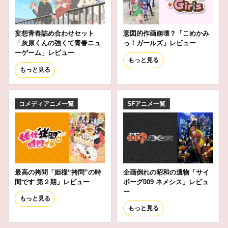
妄想青春詰め合わせセット
意図的作画崩壊？「こめかみ
「灰原くんの強くて青春ニュ
っ！ガールズ」レビュー
ーゲーム」レビュー
もっと見る
もっと見る
コメディアニメ一覧
SFアニメ一覧
最高の拷問「姫様“拷問”の時
企画倒れの昭和の遺物「サイ
間です 第２期」レビュー
ボーグ009 ネメシス」レビュ
ー
もっと見る
もっと見る