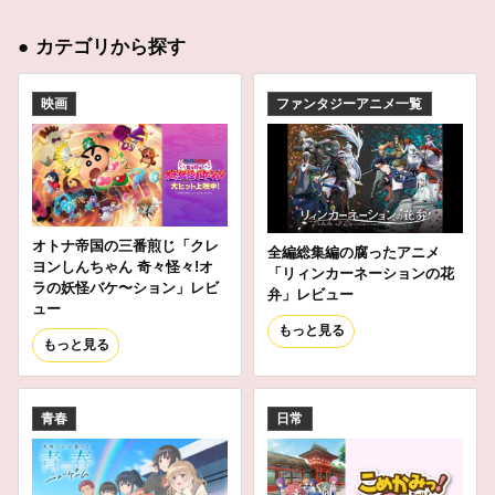
●
カテゴリから探す
映画
ファンタジーアニメ一覧
オトナ帝国の三番煎じ「クレ
全編総集編の腐ったアニメ
ヨンしんちゃん 奇々怪々!オ
「リィンカーネーションの花
ラの妖怪バケ〜ション」レビ
弁」レビュー
ュー
もっと見る
もっと見る
青春
日常