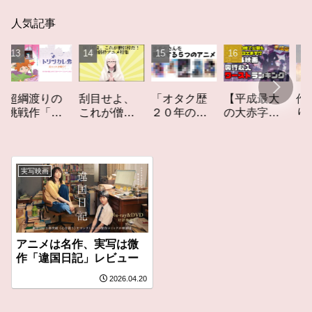
人気記事
「オタク歴
【平成最大
作家性の
渡りの
刮目せよ、
２０年の私
の大赤字】
りかす「
作「ト
これが僧侶
を構成する
爆死してし
てしなき
カレ
枠だ！「僧
５つのアニ
まったアニ
カーレッ
レビュ
侶枠アニ
メ」アニメ
メ映画興行
ト」レビ
メ」特集ア
コラム #私を
収入ワース
ー
ニメコラム
実写映画
構成する5つ
トランキン
のアニメ
グ【平成
版】
アニメは名作、実写は微
作「違国日記」レビュー
2026.04.20