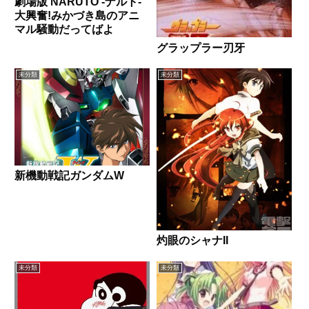
劇場版 NARUTO -ナルト-
大興奮!みかづき島のアニ
マル騒動だってばよ
グラップラー刃牙
未分類
未分類
新機動戦記ガンダムW
灼眼のシャナII
未分類
未分類