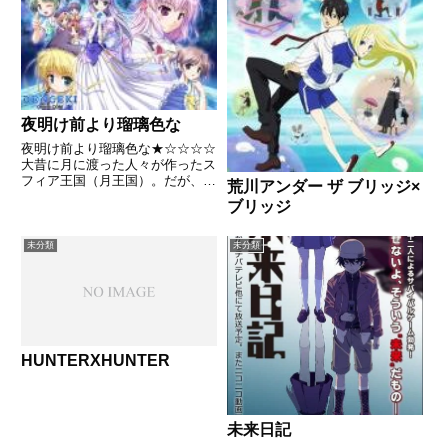
夜明け前より瑠璃色な
夜明け前より瑠璃色な★☆☆☆☆
大昔に月に渡った人々が作ったス
フィア王国（月王国）。だが、
荒川アンダー ザ ブリッジ×
500年から660年前頃に起こった
ブリッジ
戦争（第1次～第4次オイディプ
ス戦争）以降は地球との関係は冷
え切った状態が続いており、地球
未分類
未分類
における唯一の窓口である「満...
HUNTERXHUNTER
未来日記