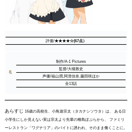
評価/
★★★★☆(67点）
制作/A-1 Pictures
監督/大槻敦史
声優/福山潤,阿澄佳奈,藤田咲ほか
全13話
あらすじ
16歳の高校生、小鳥遊宗太（タカナシソウタ）は、
ある日
小学生にしか見えない実は宗太より先輩の種島ぽぷらから、
ファミリ
ーレストラン「ワグナリア」のバイトに誘われ、そのまま働くことに。