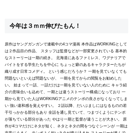
今年は３ｍｍ伸びたもん！
原作はヤングガンガンで連載中の4コマ漫画
本作品はWORKINGとして
は２作品目の作品、
スタッフは監督などが一部変更されている
基本的
なストーリーは一期の続き。
北海道にあるファミレス、ワグナリアで
バイトをする学生たちを中心に
ちょっと癖のあるキャラクターたちが
織り成す日常コメディ。
という感じだろうか？
一期を見ていなくても
問題ないといえば問題ないが、
一期を見てからの閲覧をお勧めした
い。
始まって一話、一話だけは一期を見ていない人のために
キャラ紹
介の意味合いも込めて、一期とは違うストーリー構成になっており
一
期から見ていた人はWORKINGアニメのテンポの良さがなくなってしま
い
強い違和感を覚えやすい。
２話以降、だいぶましにはなるものの若
干引っかかる部分もあり
全話を通し見ていて、つまづくようにテンポ
が落ちている部分があった
やはり一期と監督が違うことが大きい。
原
作が4コマだけにネタが短く、ネタとネタの間をつなぐシーンが
一期は
非常にうまく、テンポよく短いネタが織り込まれ
ストーリーが進んで