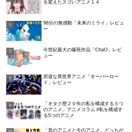
を変えたスゴいアニメ１４
98分の無感動「未来のミライ」レビュ
ー
今世紀最大の爆死作品「ChaO」レビ
ュー
邪道な異世界アニメ「オーバーロー
ド」レビュー
「オタク歴２０年の私を構成する５つ
のアニメ」アニメコラム #私を構成す
る5つのアニメ
「昔のアニメと今のアニメ、どっちが