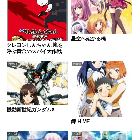
星空へ架かる橋
クレヨンしんちゃん 嵐を
呼ぶ黄金のスパイ大作戦
未分類
未分類
機動新世紀ガンダムX
舞-HiME
未分類
未分類