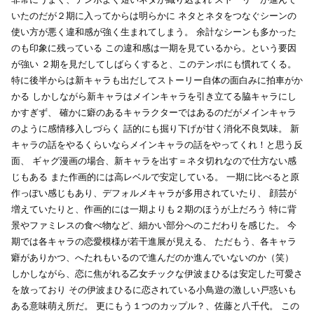
いたのだが２期に入ってからは明らかに
ネタとネタをつなぐシーンの
使い方が悪く違和感が強く生まれてしまう。
余計なシーンも多かった
のも印象に残っている
この違和感は一期を見ているから。という要因
が強い
２期を見だしてしばらくすると、このテンポにも慣れてくる。
特に後半からは新キャラも出だしてストーリー自体の面白みに拍車がか
かる
しかしながら新キャラはメインキャラを引き立てる脇キャラにし
かすぎず、
確かに癖のあるキャラクターではあるのだがメインキャラ
のように感情移入しづらく
話的にも掘り下げが甘く消化不良気味。
新
キャラの話をやるくらいならメインキャラの話をやってくれ！と思う反
面、
ギャグ漫画の場合、新キャラを出す＝ネタ切れなので仕方ない感
じもある
また作画的には高レベルで安定している。
一期に比べると原
作っぽい感じもあり、デフォルメキャラが多用されていたり、
顔芸が
増えていたりと、作画的には一期よりも２期のほうが上だろう
特に背
景やファミレスの食べ物など、細かい部分へのこだわりを感じた。
今
期では各キャラの恋愛模様が若干進展が見える、
ただもう、各キャラ
癖がありかつ、へたれもいるので進んだのか進んでいないのか（笑）
しかしながら、恋に焦がれる乙女チックな伊波まひるは安定した可愛さ
を放っており
その伊波まひるに恋されている小鳥遊の激しい戸惑いも
ある意味萌え所だ。
更にもう１つのカップル？、佐藤と八千代。
この