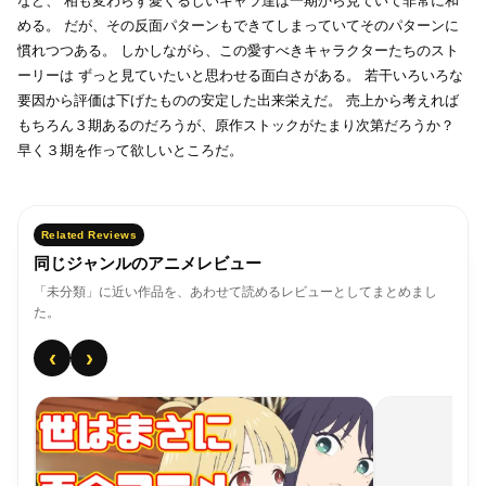
など、
相も変わらず愛くるしいキャラ達は一期から見ていて非常に和
める。
だが、その反面パターンもできてしまっていてそのパターンに
慣れつつある。
しかしながら、この愛すべきキャラクターたちのスト
ーリーは
ずっと見ていたいと思わせる面白さがある。
若干いろいろな
要因から評価は下げたものの安定した出来栄えだ。
売上から考えれば
もちろん３期あるのだろうが、原作ストックがたまり次第だろうか？
早く３期を作って欲しいところだ。
Related Reviews
同じジャンルのアニメレビュー
「未分類」に近い作品を、あわせて読めるレビューとしてまとめまし
た。
‹
›