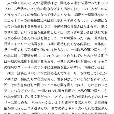
二人の全く進んでいない恋愛模様は、悶えるｗ
特に佐藤のへたれっぷ
りや、八千代の小さな心の動きなどよく描けており
この二人がこの先
どうなっていくのか気になって仕方なくなる。
恋愛と一切関係ないマ
スコットキャラの種島ぽぷらは相も変わらず愛くるしい。
お約束にな
っている身長ネタを駆使しつつ、小動物的な可愛さはたまらず。
更に
ウザ可愛いという言葉を生み出した？山田のうざ可愛いさは
演じてお
られる広橋涼さんの演技も相まって、ウザ可愛かった（笑）
最終話も
日常ストーリーで描写され、３期に期待したくなる内容だ。
全体的に
見て一期よりも完成度が低いのは仕方ない。
一期はWORKINGという
作品に対して愛情を感じ、これでもか！と作られていたのだが
２期で
は一期の完成度を意識するあまり、一期との差別化を測ったり
キャラ
の描写やストーリーのテンポに違和感を覚えやすい。
簡単にいえば、
一期は一話あたりパンパンに詰め込んでストーリーを構成していたが
２期では一話あたりの密度が薄く、引き伸ばしている部分も多かった。
逆にその引き伸ばしの間でシュールな間を産んでおり、
じわじわっと
笑いにつなげている。
一期とは少し違う角度でこのWORKINGという
作品を描写している２期だった。
メインキャラの相変わらずのストー
リーは楽しめる。
ちっちゃくないよ！と連呼するぽぷらや、男性恐怖
症が少し治った？伊波さんや、
男での萌えキャラのへたれな佐藤さん