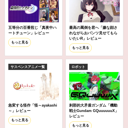
五等分の百番煎じ「真夜中ハ
最高の罵倒を君へ「嫌な顔さ
ートチューン」レビュー
れながらおパンツ見せてもら
いたいR」レビュー
もっと見る
もっと見る
サスペンスアニメ一覧
ロボット
急変する怪作「怪～ayakashi
刹那的大矛盾ガンダム「機動
～」レビュー
戦士Gundam GQuuuuuuX」
レビュー
もっと見る
もっと見る