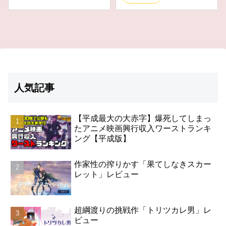
人気記事
【平成最大の大赤字】爆死してしまっ
たアニメ映画興行収入ワーストランキ
ング【平成版】
作家性の搾りかす「果てしなきスカー
レット」レビュー
超綱渡りの挑戦作「トリツカレ男」レ
ビュー