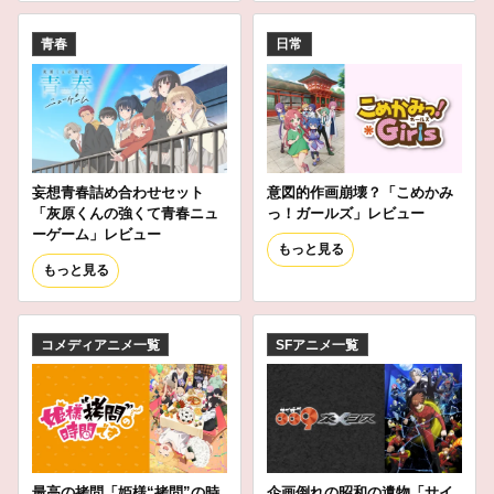
青春
日常
妄想青春詰め合わせセット
意図的作画崩壊？「こめかみ
「灰原くんの強くて青春ニュ
っ！ガールズ」レビュー
ーゲーム」レビュー
もっと見る
もっと見る
コメディアニメ一覧
SFアニメ一覧
最高の拷問「姫様“拷問”の時
企画倒れの昭和の遺物「サイ