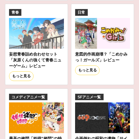
青春
日常
妄想青春詰め合わせセット
意図的作画崩壊？「こめかみ
「灰原くんの強くて青春ニュ
っ！ガールズ」レビュー
ーゲーム」レビュー
もっと見る
もっと見る
コメディアニメ一覧
SFアニメ一覧
最高の拷問「姫様“拷問”の時
企画倒れの昭和の遺物「サイ