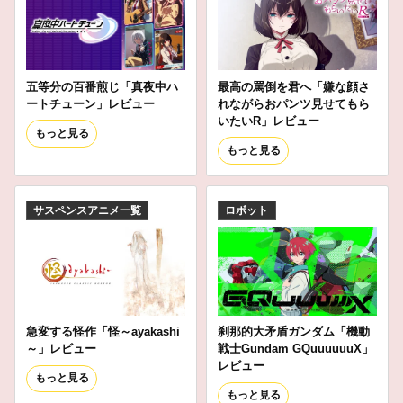
五等分の百番煎じ「真夜中ハ
最高の罵倒を君へ「嫌な顔さ
ートチューン」レビュー
れながらおパンツ見せてもら
いたいR」レビュー
もっと見る
もっと見る
サスペンスアニメ一覧
ロボット
急変する怪作「怪～ayakashi
刹那的大矛盾ガンダム「機動
～」レビュー
戦士Gundam GQuuuuuuX」
レビュー
もっと見る
もっと見る