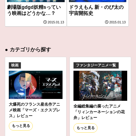
劇場版gdgd妖精sってい
ドラえもん 新・のび太の
う映画はどうかな…？
宇宙開拓史
2015.01.13
2015.01.13
●
カテゴリから探す
映画
ファンタジーアニメ一覧
大爆死のフランス産名作アニ
全編総集編の腐ったアニメ
メ映画「マーズ・エクスプレ
「リィンカーネーションの花
ス」レビュー
弁」レビュー
もっと見る
もっと見る