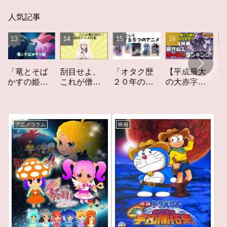
人気記事
竜とそば
「オタク歴
【平成最大
作家性
刮目せよ、
すの姫」
２０年の私
の大赤字】
りかす
これが僧侶
ビュー
を構成する
爆死してし
てしな
枠だ！「僧
５つのアニ
まったアニ
カーレ
侶枠アニ
メ」アニメ
メ映画興行
ト」レ
メ」特集ア
コラム #私を
収入ワース
ー
ニメコラム
アニメコラム
映画
構成する5つ
トランキン
のアニメ
グ【平成
版】