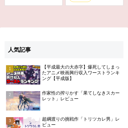
人気記事
【平成最大の大赤字】爆死してしまっ
たアニメ映画興行収入ワーストランキ
ング【平成版】
作家性の搾りかす「果てしなきスカー
レット」レビュー
超綱渡りの挑戦作「トリツカレ男」レ
ビュー