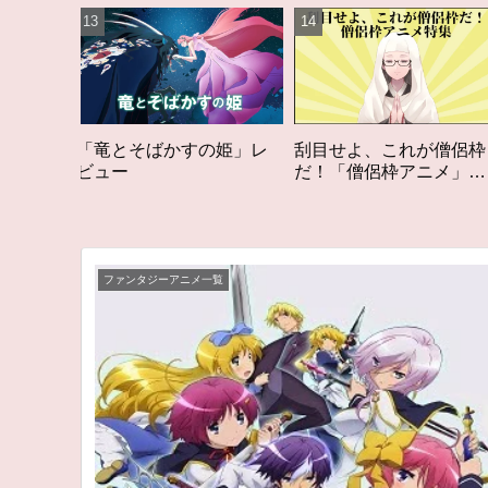
すの姫」レ
刮目せよ、これが僧侶枠
「オタク歴２０年の
だ！「僧侶枠アニメ」特
構成する５つのアニ
集アニメコラム
アニメコラム #私を
る5つのアニメ
ファンタジーアニメ一覧