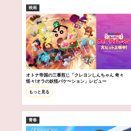
映画
オトナ帝国の三番煎じ「クレヨンしんちゃん 奇々
怪々!オラの妖怪バケ〜ション」レビュー
もっと見る
青春