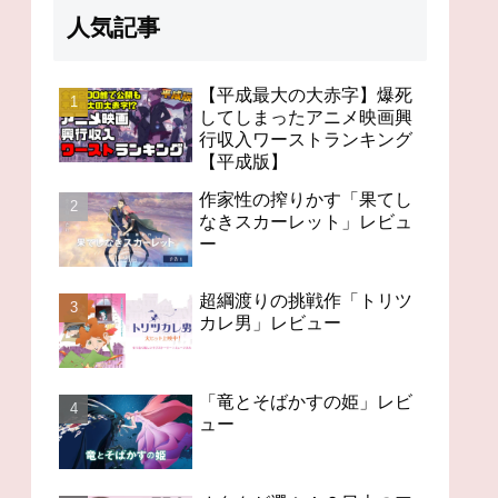
人気記事
【平成最大の大赤字】爆死
してしまったアニメ映画興
行収入ワーストランキング
98分の無感動「未来のミ
オタクが選ぶ！？日本の
今世紀
【平成版】
ライ」レビュー
アニメの歴史を変えたス
「Ch
ゴいアニメ１４
作家性の搾りかす「果てし
なきスカーレット」レビュ
ー
超綱渡りの挑戦作「トリツ
カレ男」レビュー
「竜とそばかすの姫」レビ
ュー