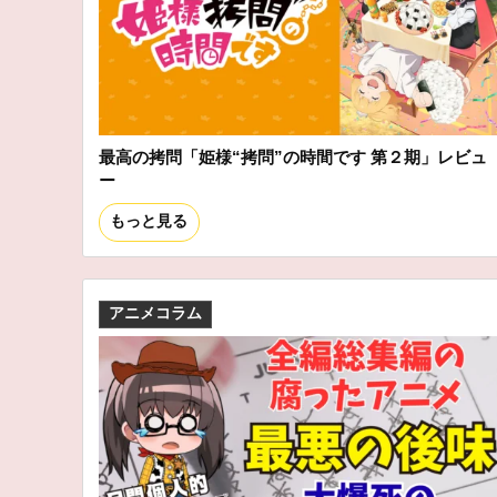
最高の拷問「姫様“拷問”の時間です 第２期」レビュ
ー
もっと見る
アニメコラム