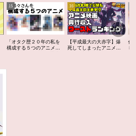
私を
【平成最大の大赤字】爆
作家性の搾りかす「果て
メ」
死してしまったアニメ映
しなきスカーレット」レ
構成す
画興行収入ワーストラン
ビュー
キング【平成版】