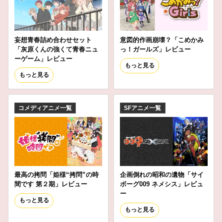
妄想青春詰め合わせセット
意図的作画崩壊？「こめかみ
「灰原くんの強くて青春ニュ
っ！ガールズ」レビュー
ーゲーム」レビュー
もっと見る
もっと見る
コメディアニメ一覧
SFアニメ一覧
最高の拷問「姫様“拷問”の時
企画倒れの昭和の遺物「サイ
間です 第２期」レビュー
ボーグ009 ネメシス」レビュ
ー
もっと見る
もっと見る