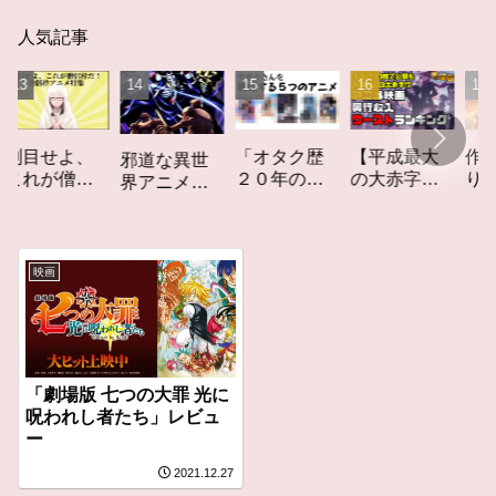
人気記事
「オタク歴
【平成最大
作家性の
せよ、
邪道な異世
２０年の私
の大赤字】
りかす「
が僧侶
界アニメ
を構成する
爆死してし
てしなき
！「僧
「オーバー
５つのアニ
まったアニ
カーレッ
アニ
ロード」レ
メ」アニメ
メ映画興行
ト」レビ
特集ア
ビュー
コラム #私を
収入ワース
ー
コラム
映画
構成する5つ
トランキン
のアニメ
グ【平成
版】
「劇場版 七つの大罪 光に
呪われし者たち」レビュ
ー
2021.12.27