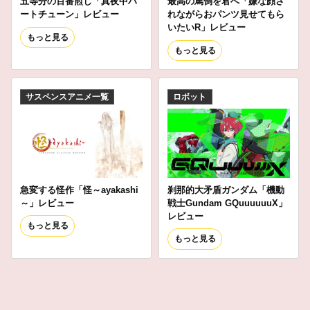
五等分の百番煎じ「真夜中ハ
最高の罵倒を君へ「嫌な顔さ
ートチューン」レビュー
れながらおパンツ見せてもら
いたいR」レビュー
もっと見る
もっと見る
サスペンスアニメ一覧
ロボット
急変する怪作「怪～ayakashi
刹那的大矛盾ガンダム「機動
～」レビュー
戦士Gundam GQuuuuuuX」
レビュー
もっと見る
もっと見る