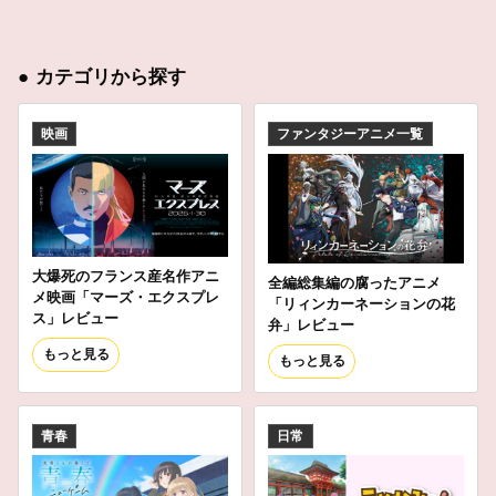
●
カテゴリから探す
映画
ファンタジーアニメ一覧
大爆死のフランス産名作アニ
全編総集編の腐ったアニメ
メ映画「マーズ・エクスプレ
「リィンカーネーションの花
ス」レビュー
弁」レビュー
もっと見る
もっと見る
青春
日常