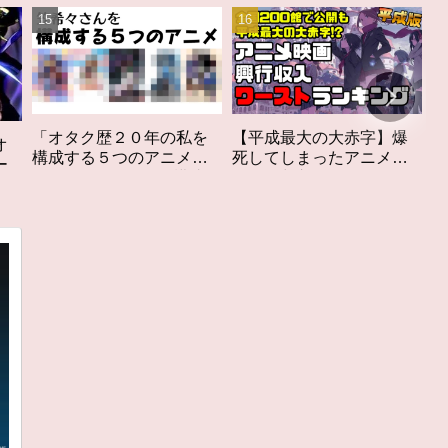
私を
【平成最大の大赤字】爆
作家性の搾りかす「果て
メ」
死してしまったアニメ映
しなきスカーレット」レ
を構成す
画興行収入ワーストラン
ビュー
キング【平成版】