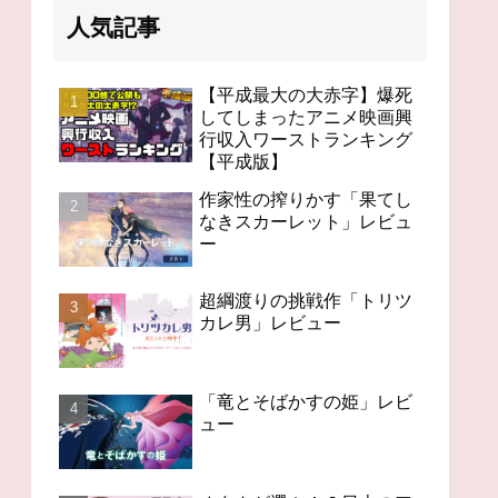
人気記事
【平成最大の大赤字】爆死
してしまったアニメ映画興
行収入ワーストランキング
98分の無感動「未来のミ
オタクが選ぶ！？日本の
今世
【平成版】
ライ」レビュー
アニメの歴史を変えたス
「C
ゴいアニメ１４
作家性の搾りかす「果てし
なきスカーレット」レビュ
ー
超綱渡りの挑戦作「トリツ
カレ男」レビュー
「竜とそばかすの姫」レビ
ュー