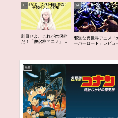
れが僧侶枠
「オタク歴２０年の
邪道な異世界アニメ「オ
アニメ」特
構成する５つのアニ
ーバーロード」レビュー
ム
アニメコラム #私
る5つのアニメ
映画