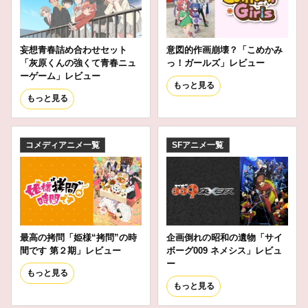
妄想青春詰め合わせセット
意図的作画崩壊？「こめかみ
「灰原くんの強くて青春ニュ
っ！ガールズ」レビュー
ーゲーム」レビュー
もっと見る
もっと見る
コメディアニメ一覧
SFアニメ一覧
最高の拷問「姫様“拷問”の時
企画倒れの昭和の遺物「サイ
間です 第２期」レビュー
ボーグ009 ネメシス」レビュ
ー
もっと見る
もっと見る