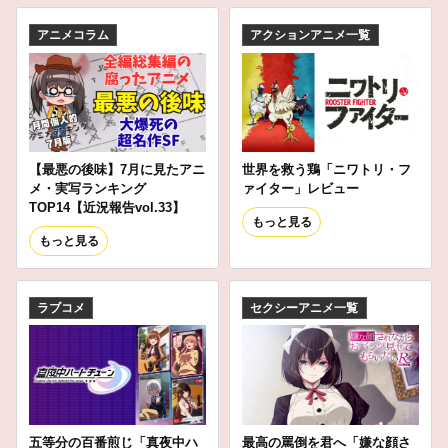
アニメコラム
アクションアニメ一覧
【最悪の後味】7月に見たアニ
世界を救う鶏「ニワトリ・フ
メ・実写ランキング
ァイター」レビュー
TOP14【近況報告vol.33】
もっと見る
もっと見る
ラブコメ
セクシーアニメ一覧
五等分の百番煎じ「真夜中ハ
最高の罵倒を君へ「嫌な顔さ