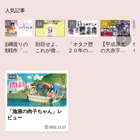
人気記事
「オタク歴
【平成最大
作家性の
渡りの
刮目せよ、
２０年の私
の大赤字】
りかす「
作「ト
これが僧侶
を構成する
爆死してし
てしなき
カレ
枠だ！「僧
５つのアニ
まったアニ
カーレッ
レビュ
侶枠アニ
メ」アニメ
メ映画興行
ト」レビ
メ」特集ア
コラム #私を
収入ワース
ー
ニメコラム
映画
構成する5つ
トランキン
のアニメ
グ【平成
版】
「漁港の肉子ちゃん」レ
ビュー
2022.11.17