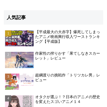
人気記事
【平成最大の大赤字】爆死してしまっ
たアニメ映画興行収入ワーストランキ
ング【平成版】
作家性の搾りかす「果てしなきスカー
レット」レビュー
超綱渡りの挑戦作「トリツカレ男」レ
ビュー
オタクが選ぶ！？日本のアニメの歴史
を変えたスゴいアニメ１４