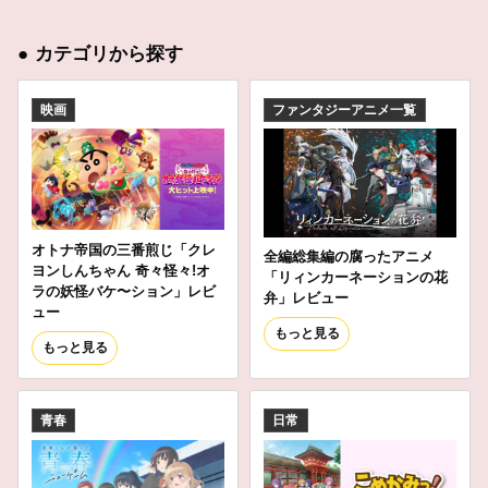
●
カテゴリから探す
映画
ファンタジーアニメ一覧
オトナ帝国の三番煎じ「クレ
全編総集編の腐ったアニメ
ヨンしんちゃん 奇々怪々!オ
「リィンカーネーションの花
ラの妖怪バケ〜ション」レビ
弁」レビュー
ュー
もっと見る
もっと見る
青春
日常