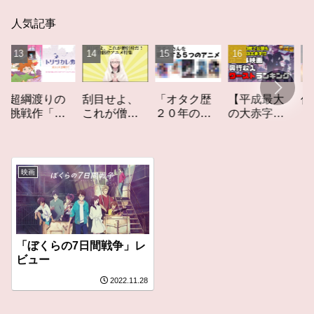
人気記事
「オタク歴
【平成最大
作家性
綱渡りの
刮目せよ、
２０年の私
の大赤字】
りかす
戦作「ト
これが僧侶
を構成する
爆死してし
てしな
ツカレ
枠だ！「僧
５つのアニ
まったアニ
カーレ
」レビュ
侶枠アニ
メ」アニメ
メ映画興行
ト」レ
メ」特集ア
コラム #私を
収入ワース
ー
ニメコラム
映画
構成する5つ
トランキン
のアニメ
グ【平成
版】
「ぼくらの7日間戦争」レ
ビュー
2022.11.28