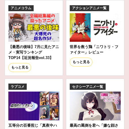
アニメコラム
アクションアニメ一覧
【最悪の後味】7月に見たアニ
世界を救う鶏「ニワトリ・フ
メ・実写ランキング
ァイター」レビュー
TOP14【近況報告vol.33】
もっと見る
もっと見る
ラブコメ
セクシーアニメ一覧
五等分の百番煎じ「真夜中ハ
最高の罵倒を君へ「嫌な顔さ