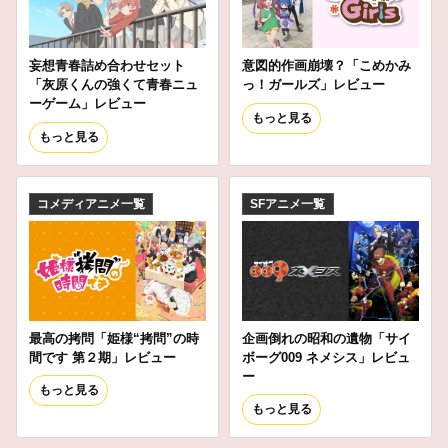
妄想青春詰め合わせセット
意図的作画崩壊？「こめかみ
「灰原くんの強くて青春ニュ
っ！ガールズ」レビュー
ーゲーム」レビュー
もっと見る
もっと見る
コメディアニメ一覧
SFアニメ一覧
最高の拷問「姫様“拷問”の時
企画倒れの昭和の遺物「サイ
間です 第２期」レビュー
ボーグ009 ネメシス」レビュ
ー
もっと見る
もっと見る