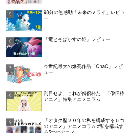
98分の無感動「未来のミライ」レビュ
ー
「竜とそばかすの姫」レビュー
今世紀最大の爆死作品「ChaO」レビ
ュー
刮目せよ、これが僧侶枠だ！「僧侶枠
アニメ」特集アニメコラム
「オタク歴２０年の私を構成する５つ
のアニメ」アニメコラム #私を構成す
る5つのアニメ