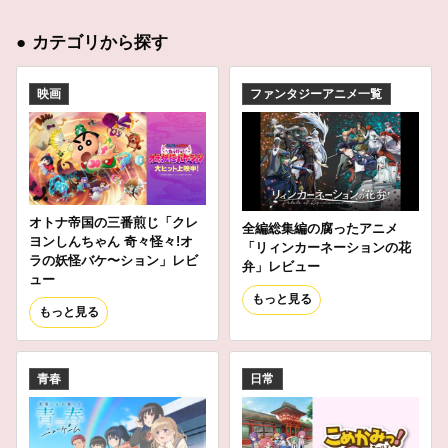
●
カテゴリから探す
映画
ファンタジーアニメ一覧
オトナ帝国の三番煎じ「クレ
全編総集編の腐ったアニメ
ヨンしんちゃん 奇々怪々!オ
「リィンカーネーションの花
ラの妖怪バケ〜ション」レビ
弁」レビュー
ュー
もっと見る
もっと見る
青春
日常