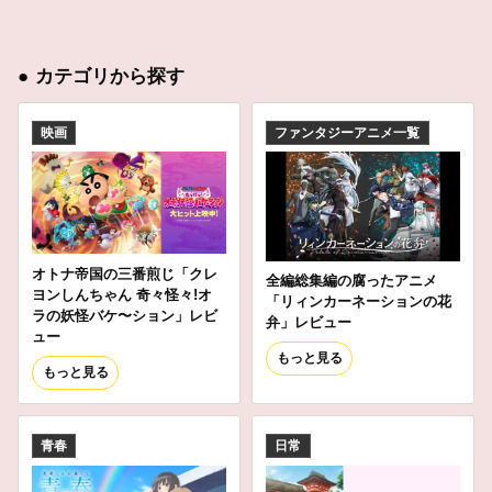
●
カテゴリから探す
映画
ファンタジーアニメ一覧
オトナ帝国の三番煎じ「クレ
全編総集編の腐ったアニメ
ヨンしんちゃん 奇々怪々!オ
「リィンカーネーションの花
ラの妖怪バケ〜ション」レビ
弁」レビュー
ュー
もっと見る
もっと見る
青春
日常