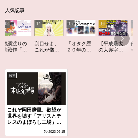
人気記事
「オタク歴
【平成最大
作家性の
渡りの
刮目せよ、
２０年の私
の大赤字】
りかす「
作「ト
これが僧侶
を構成する
爆死してし
てしなき
カレ
枠だ！「僧
５つのアニ
まったアニ
カーレッ
レビュ
侶枠アニ
メ」アニメ
メ映画興行
ト」レビ
メ」特集ア
コラム #私を
収入ワース
ー
ニメコラム
映画
構成する5つ
トランキン
のアニメ
グ【平成
版】
これぞ岡田麿里、欲望が
世界を壊す「アリスとテ
レスのまぼろし工場」レ
ビュー
2023.09.15