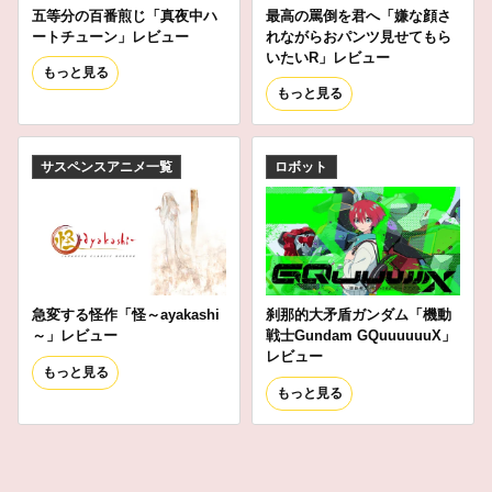
五等分の百番煎じ「真夜中ハ
最高の罵倒を君へ「嫌な顔さ
ートチューン」レビュー
れながらおパンツ見せてもら
いたいR」レビュー
もっと見る
もっと見る
サスペンスアニメ一覧
ロボット
急変する怪作「怪～ayakashi
刹那的大矛盾ガンダム「機動
～」レビュー
戦士Gundam GQuuuuuuX」
レビュー
もっと見る
もっと見る