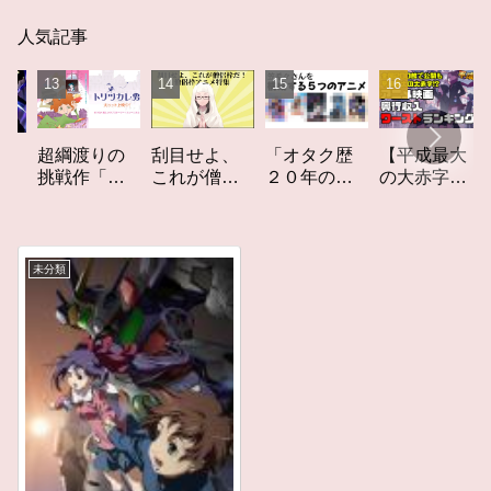
人気記事
「オタク歴
【平成最大
超綱渡りの
刮目せよ、
世
２０年の私
の大赤字】
挑戦作「ト
これが僧侶
を構成する
爆死してし
リツカレ
枠だ！「僧
ー
５つのアニ
まったアニ
男」レビュ
侶枠アニ
レ
メ」アニメ
メ映画興行
ー
メ」特集ア
コラム #私を
収入ワース
ニメコラム
未分類
構成する5つ
トランキン
のアニメ
グ【平成
版】