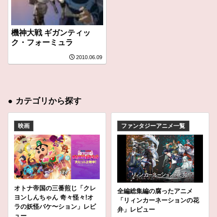
機神大戦 ギガンティッ
ク・フォーミュラ
2010.06.09
●
カテゴリから探す
映画
ファンタジーアニメ一覧
オトナ帝国の三番煎じ「クレ
全編総集編の腐ったアニメ
ヨンしんちゃん 奇々怪々!オ
「リィンカーネーションの花
ラの妖怪バケ〜ション」レビ
弁」レビュー
ュー