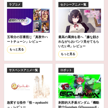
ラブコメ
セクシーアニメ一覧
五等分の百番煎じ「真夜中ハ
最高の罵倒を君へ「嫌な顔さ
ートチューン」レビュー
れながらおパンツ見せてもら
いたいR」レビュー
もっと見る
もっと見る
サスペンスアニメ一覧
ロボット
急変する怪作「怪～ayakashi
刹那的大矛盾ガンダム「機動
～」レビュー
戦士Gundam GQuuuuuuX」