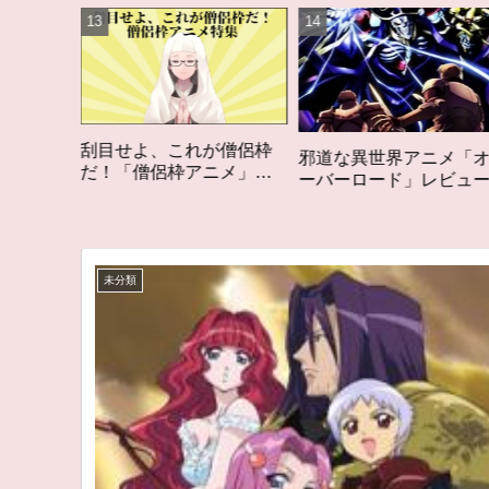
れが僧侶枠
「オタク歴２０年の
邪道な異世界アニメ「オ
アニメ」特
構成する５つのアニ
ーバーロード」レビュー
ム
アニメコラム #私を
る5つのアニメ
未分類