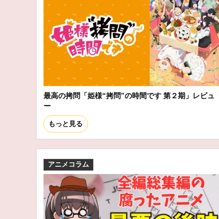
最高の拷問「姫様“拷問”の時間です 第２期」レビュ
ー
もっと見る
アニメコラム