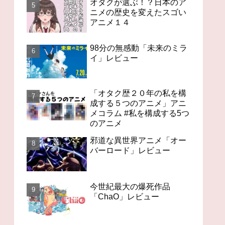
オタクが選ぶ！？日本のア
ニメの歴史を変えたスゴい
アニメ１４
98分の無感動「未来のミラ
イ」レビュー
「オタク歴２０年の私を構
成する５つのアニメ」アニ
メコラム #私を構成する5つ
のアニメ
邪道な異世界アニメ「オー
バーロード」レビュー
今世紀最大の爆死作品
「ChaO」レビュー