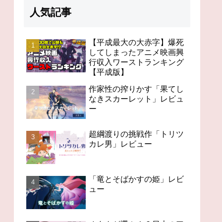
人気記事
【平成最大の大赤字】爆死
してしまったアニメ映画興
行収入ワーストランキング
98分の無感動「未来のミ
オタクが選ぶ！？日本の
今世紀
【平成版】
ライ」レビュー
アニメの歴史を変えたス
「Ch
ゴいアニメ１４
作家性の搾りかす「果てし
なきスカーレット」レビュ
ー
超綱渡りの挑戦作「トリツ
カレ男」レビュー
「竜とそばかすの姫」レビ
ュー