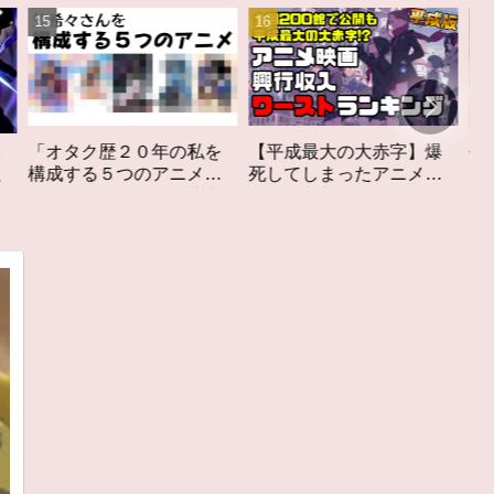
私を
【平成最大の大赤字】爆
作家性の搾りかす「果て
メ」
死してしまったアニメ映
しなきスカーレット」レ
構成す
画興行収入ワーストラン
ビュー
キング【平成版】