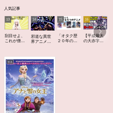
人気記事
「オタク歴
【平成最大
作家性
目せよ、
邪道な異世
２０年の私
の大赤字】
りかす
れが僧侶
界アニメ
を構成する
爆死してし
てしな
だ！「僧
「オーバー
５つのアニ
まったアニ
カーレ
枠アニ
ロード」レ
メ」アニメ
メ映画興行
ト」レ
」特集ア
ビュー
コラム #私を
収入ワース
ー
メコラム
映画
構成する5つ
トランキン
のアニメ
グ【平成
版】