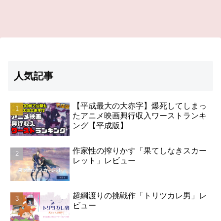
人気記事
【平成最大の大赤字】爆死してしまっ
たアニメ映画興行収入ワーストランキ
ング【平成版】
作家性の搾りかす「果てしなきスカー
レット」レビュー
超綱渡りの挑戦作「トリツカレ男」レ
ビュー