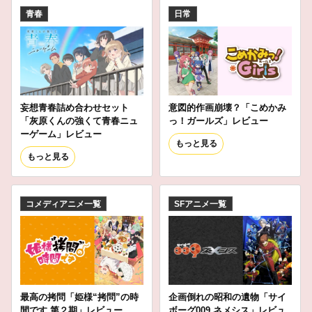
青春
日常
妄想青春詰め合わせセット
意図的作画崩壊？「こめかみ
「灰原くんの強くて青春ニュ
っ！ガールズ」レビュー
ーゲーム」レビュー
もっと見る
もっと見る
コメディアニメ一覧
SFアニメ一覧
最高の拷問「姫様“拷問”の時
企画倒れの昭和の遺物「サイ
間です 第２期」レビュー
ボーグ009 ネメシス」レビュ