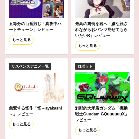
五等分の百番煎じ「真夜中ハ
最高の罵倒を君へ「嫌な顔さ
ートチューン」レビュー
れながらおパンツ見せてもら
いたいR」レビュー
もっと見る
もっと見る
サスペンスアニメ一覧
ロボット
急変する怪作「怪～ayakashi
刹那的大矛盾ガンダム「機動
～」レビュー
戦士Gundam GQuuuuuuX」
レビュー
もっと見る
もっと見る