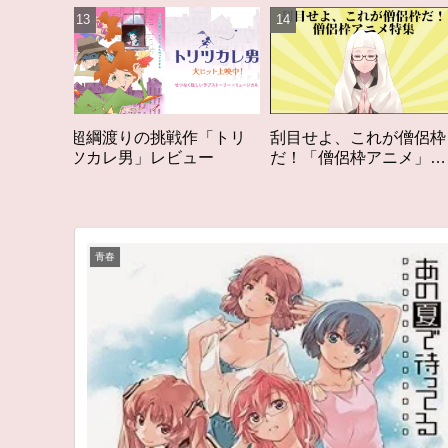
戦作「トリ
刮目せよ、これが僧侶枠
「オタク歴２０年の
ビュー
だ！「僧侶枠アニメ」特
構成する５つのアニ
集アニメコラム
アニメコラム #私を
る5つのアニメ
青春