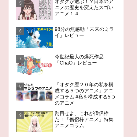
オタクが選ぶ！？日本のア
ニメの歴史を変えたスゴい
アニメ１４
98分の無感動「未来のミラ
イ」レビュー
今世紀最大の爆死作品
「ChaO」レビュー
「オタク歴２０年の私を構
成する５つのアニメ」アニ
メコラム #私を構成する5つ
のアニメ
刮目せよ、これが僧侶枠
だ！「僧侶枠アニメ」特集
アニメコラム