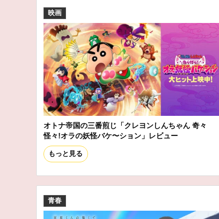
映画
オトナ帝国の三番煎じ「クレヨンしんちゃん 奇々
怪々!オラの妖怪バケ〜ション」レビュー
もっと見る
青春