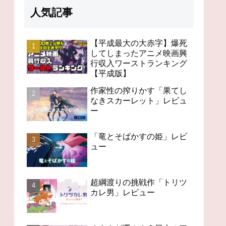
人気記事
【平成最大の大赤字】爆死
してしまったアニメ映画興
行収入ワーストランキング
98分の無感動「未来のミ
オタクが選ぶ！？日本の
「竜と
【平成版】
ライ」レビュー
アニメの歴史を変えたス
ビュー
ゴいアニメ１４
作家性の搾りかす「果てし
なきスカーレット」レビュ
ー
「竜とそばかすの姫」レビ
ュー
超綱渡りの挑戦作「トリツ
カレ男」レビュー