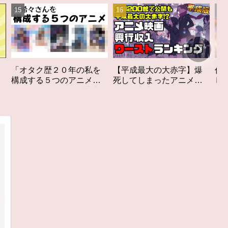
私を
【平成最大の大赤字】爆
作家性の搾りかす「果て
メ」
死してしまったアニメ映
しなきスカーレット」レ
構成す
画興行収入ワーストラン
ビュー
キング【平成版】