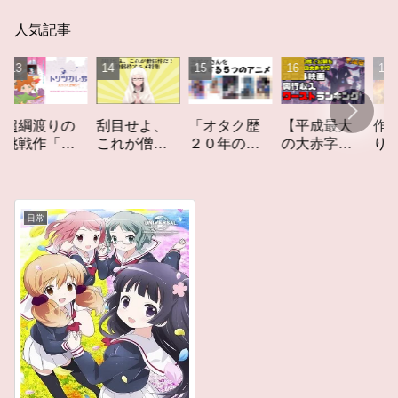
人気記事
「オタク歴
【平成最大
作家性の
渡りの
刮目せよ、
２０年の私
の大赤字】
りかす「
作「ト
これが僧侶
を構成する
爆死してし
てしなき
カレ
枠だ！「僧
５つのアニ
まったアニ
カーレッ
レビュ
侶枠アニ
メ」アニメ
メ映画興行
ト」レビ
メ」特集ア
コラム #私を
収入ワース
ー
ニメコラム
日常
構成する5つ
トランキン
のアニメ
グ【平成
版】