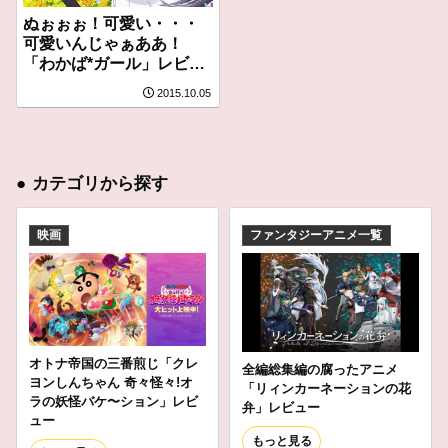
ぬぉぉぉ！可愛い・・・
可愛いんじゃぁああ！
「わかば*ガール」レビュ
ー
2015.10.05
●
カテゴリから探す
映画
ファンタジーアニメ一覧
オトナ帝国の三番煎じ「クレ
全編総集編の腐ったアニメ
ヨンしんちゃん 奇々怪々!オ
「リィンカーネーションの花
ラの妖怪バケ〜ション」レビ
弁」レビュー
ュー
もっと見る