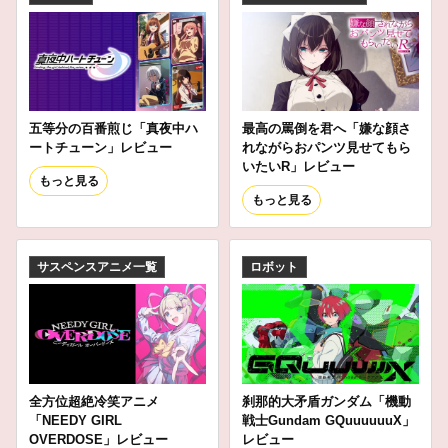
五等分の百番煎じ「真夜中ハ
最高の罵倒を君へ「嫌な顔さ
ートチューン」レビュー
れながらおパンツ見せてもら
いたいR」レビュー
もっと見る
もっと見る
サスペンスアニメ一覧
ロボット
全方位超絶冷笑アニメ
刹那的大矛盾ガンダム「機動
「NEEDY GIRL
戦士Gundam GQuuuuuuX」
OVERDOSE」レビュー
レビュー