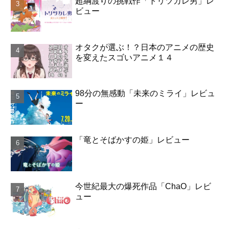
超綱渡りの挑戦作「トリツカレ男」レ
ビュー
オタクが選ぶ！？日本のアニメの歴史
を変えたスゴいアニメ１４
98分の無感動「未来のミライ」レビュ
ー
「竜とそばかすの姫」レビュー
今世紀最大の爆死作品「ChaO」レビ
ュー