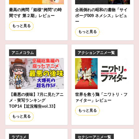
最高の拷問「姫様“拷問”の時
企画倒れの昭和の遺物「サイ
間です 第２期」レビュー
ボーグ009 ネメシス」レビュ
ー
もっと見る
もっと見る
アニメコラム
アクションアニメ一覧
【最悪の後味】7月に見たアニ
世界を救う鶏「ニワトリ・フ
メ・実写ランキング
ァイター」レビュー
TOP14【近況報告vol.33】
もっと見る
もっと見る
ラブコメ
セクシーアニメ一覧