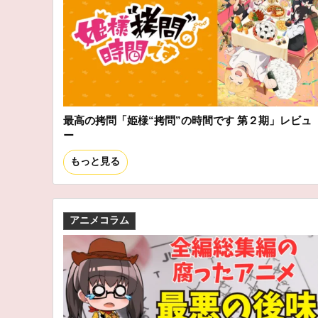
最高の拷問「姫様“拷問”の時間です 第２期」レビュ
ー
もっと見る
アニメコラム