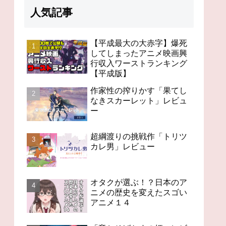
人気記事
【平成最大の大赤字】爆死
してしまったアニメ映画興
行収入ワーストランキング
98分の無感動「未来のミ
オタクが選ぶ！？日本の
「
【平成版】
ライ」レビュー
アニメの歴史を変えたス
ビ
ゴいアニメ１４
作家性の搾りかす「果てし
なきスカーレット」レビュ
ー
超綱渡りの挑戦作「トリツ
カレ男」レビュー
オタクが選ぶ！？日本のア
ニメの歴史を変えたスゴい
アニメ１４