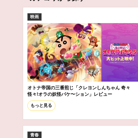
映画
オトナ帝国の三番煎じ「クレヨンしんちゃん 奇々
怪々!オラの妖怪バケ〜ション」レビュー
もっと見る
青春