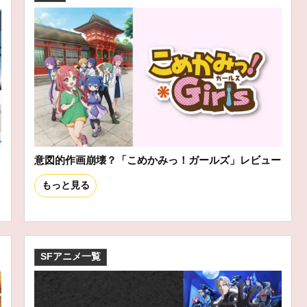
ニ
意図的作画崩壊？「こめかみっ！ガールズ」レビュー
もっと見る
SFアニメ一覧