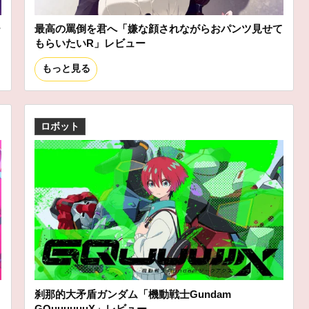
ー
最高の罵倒を君へ「嫌な顔されながらおパンツ見せて
もらいたいR」レビュー
もっと見る
ロボット
刹那的大矛盾ガンダム「機動戦士Gundam
GQuuuuuuX」レビュー