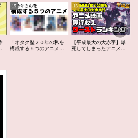
の私を
【平成最大の大赤字】爆
作家性の搾りかす「果て
ニメ」
死してしまったアニメ映
しなきスカーレット」レ
私を構成す
画興行収入ワーストラン
ビュー
キング【平成版】