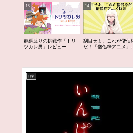
挑戦作「トリ
刮目せよ、これが僧侶枠
「オタク歴２０年
レビュー
だ！「僧侶枠アニメ」特
構成する５つのア
集アニメコラム
アニメコラム #
る5つのアニメ
日常