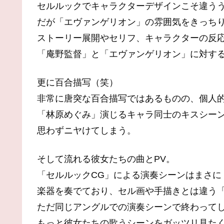
セルルックでキャラクターデザインこそ違う
だが「エヴァンゲリオン」の雰囲気をきっちり
ストーリー展開やセリフ、キャラクターの反
「庵野監督」と「エヴァンゲリオン」に対す
更に百合描写（笑）
非常に唐突な百合描写ではあるものの、個人
「林原めぐみ」演じるキャラ同士のキスシー
思わずニヤけてしまう。
そして流れる彼女たちの曲とPV。
「セルルックCG」による演奏シーンはまさに
楽器を奏でており、セル画や手描きとは違う
ただ同じアングルでの演奏シーンで終わって
もっと彼女たちの歌うシーンをガッツリ見た