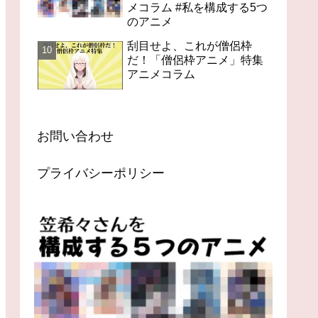
メコラム #私を構成する5つ
のアニメ
刮目せよ、これが僧侶枠
だ！「僧侶枠アニメ」特集
アニメコラム
お問い合わせ
プライバシーポリシー