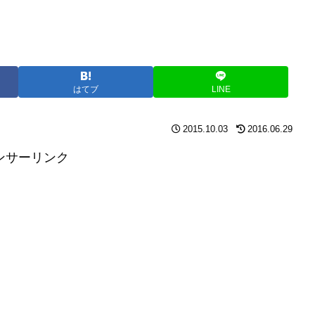
はてブ
LINE
2015.10.03
2016.06.29
ンサーリンク