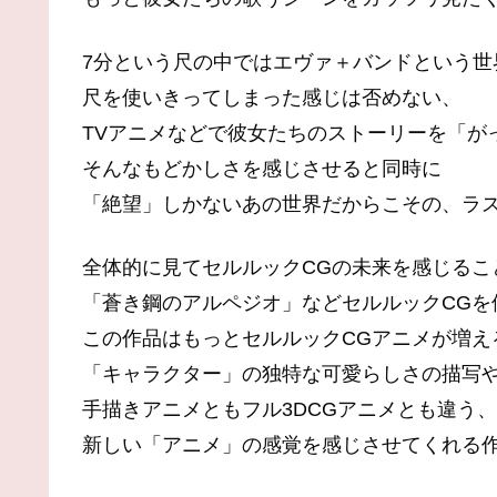
7分という尺の中ではエヴァ＋バンドという世
尺を使いきってしまった感じは否めない、
TVアニメなどで彼女たちのストーリーを「が
そんなもどかしさを感じさせると同時に
「絶望」しかないあの世界だからこその、ラ
全体的に見てセルルックCGの未来を感じるこ
「蒼き鋼のアルペジオ」などセルルックCGを
この作品はもっとセルルックCGアニメが増え
「キャラクター」の独特な可愛らしさの描写
手描きアニメともフル3DCGアニメとも違う、
新しい「アニメ」の感覚を感じさせてくれる