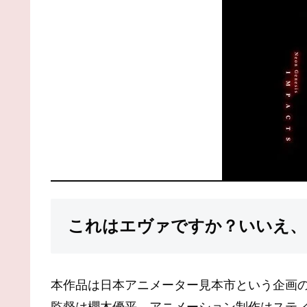
これはエヴァですか？いいえ、
本作品は日本アニメーター見本市という企画