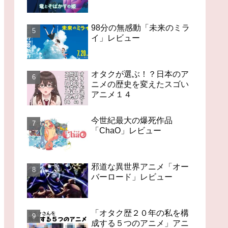
98分の無感動「未来のミラ
イ」レビュー
オタクが選ぶ！？日本のア
ニメの歴史を変えたスゴい
アニメ１４
今世紀最大の爆死作品
「ChaO」レビュー
邪道な異世界アニメ「オー
バーロード」レビュー
「オタク歴２０年の私を構
成する５つのアニメ」アニ