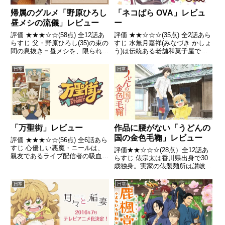
帰属のグルメ「野原ひろし
「ネコぱら OVA」レビュ
昼メシの流儀」レビュー
ー
評価 ★★★☆☆(58点) 全12話あ
評価 ★★☆☆☆(35点) 全2話あら
らすじ 父・野原ひろし(35)の束の
すじ 水無月嘉祥(みなづき かしょ
間の息抜き＝昼メシを、限られた
う)は伝統ある老舗和菓子屋であ
お小遣いと時間の中でこだわりに
る実家を出て、パティシエとして
こだわり抜く姿を描く。 引用-
自身のケーキ屋『ラ・ソレイユ』
日常
日常
Wikipedia
を一人で開店する。引用-
Wikipedia
「万聖街」レビュー
作品に腰がない「うどんの
国の金色毛鞠」レビュー
評価 ★★★☆☆(56点) 全6話あら
すじ 心優しい悪魔・ニールは、
評価★★☆☆☆(28点）全12話あ
親友であるライブ配信者の吸血
らすじ 俵宗太は香川県出身で30
鬼・アイラに誘われ、人間界で暮
歳独身。実家の俵製麺所は讃岐う
らすことを夢見て万聖街にやって
どんの名店で旅行のガイドブック
きた。引用- Wikipedia
にも掲載されるほどのうどん屋だ
日常
日常
ったが、店を継ぐのが嫌で上京。
その間に親が亡くなって製麺所は
廃業、現在はウェブデザイ...