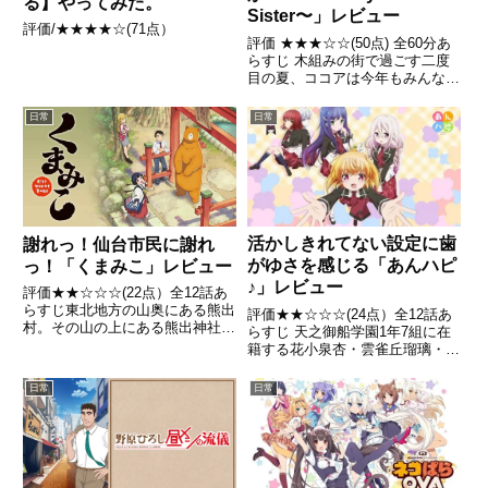
る】やってみた。
Sister〜」レビュー
評価/★★★★☆(71点）
評価 ★★★☆☆(50点) 全60分あ
らすじ 木組みの街で過ごす二度
目の夏、ココアは今年もみんなと
たくさん思い出を作りたいのです
が、駅のホームで一人たたずんで
日常
日常
います。引用- Wikipedia
活かしきれてない設定に歯
謝れっ！仙台市民に謝れ
がゆさを感じる「あんハピ
っ！「くまみこ」レビュー
♪」レビュー
評価★★☆☆☆(22点）全12話あ
らすじ東北地方の山奥にある熊出
評価★★☆☆☆(24点）全12話あ
村。その山の上にある熊出神社の
らすじ 天之御船学園1年7組に在
巫女として仕える中学生の少女・
籍する花小泉杏・雲雀丘瑠璃・久
まちは、都会の高校に進学するこ
米川牡丹・萩生響・江古田蓮。こ
とを決意する。しかし、ずっと山
の5人は"負の業"、すなわち不幸
日常
日常
奥で暮らしていたために田舎コン
を背負った女子高生である。担任
プレックスを抱え、さらに極...
の小平先生の提案で、「幸福」
（しあわせ）になるために...