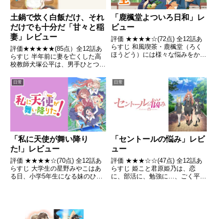
土鍋で炊く白飯だけ、それ
「鹿楓堂よついろ日和」レ
だけでも十分だ「甘々と稲
ビュー
妻」レビュー
評価 ★★★★☆(72点) 全12話あ
らすじ 和風喫茶・鹿楓堂（ろく
評価★★★★★(85点）全12話あ
ほうどう）には様々な悩みをかか
らすじ 半年前に妻を亡くした高
えた客が集う。引用- Wikipedia
校教師犬塚公平は、男手ひとつで
幼稚園に通っている幼い娘つむぎ
を育てていたが、料理がほとんど
日常
日常
できないため、出来合いの食事や
外食ばかりの日々を送っていた。
引用 - Wikipedi...
「私に天使が舞い降り
「セントールの悩み」レビ
た!」レビュー
ュー
評価 ★★★★☆(70点) 全12話あ
評価 ★★★☆☆(47点) 全12話あ
らすじ 大学生の星野みやこはあ
らすじ 姫こと君原姫乃は、恋
る日、小学5年生になる妹のひな
に、部活に、勉強に…、ごく平凡
たが連れてきたクラスメイトの白
な高校生活を送る女子高生。た
咲花に一目惚れをした。引用-
だ、違うのは彼女がケンタウロス
Wikipedia
の形態をしていること引用-
Wikipedia