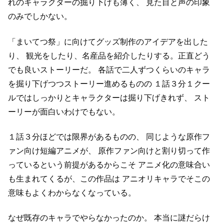
れのキャラクターの掘り下げも薄く、
見た目と声の印象
のみでしかない。
「まいてつ祭」に向けてグッズ制作のアイデアを出した
り、
観光をしたり、名産品を紹介したりする。正直どう
でも良いストーリーだ。
各話で二人ずつくらいのキャラ
を掘り下げつつストーリー進めるものの
１話３分１クー
ルではしっかりとキャラクターは掘り下げきれず、
スト
ーリーが面白いわけでもない。
１話３分ほどでは限界があるものの、
同じような原作フ
ァン向け短編アニメが、
原作ファン向けと割り切って作
っているという前提があるからこそ
アニメ化の意味合い
も生まれてくるが、この作品は
アニオリキャラでそこの
意味もよくわからなくなっている。
なぜ既存のキャラでやらなかったのか。
本当に謎だらけ