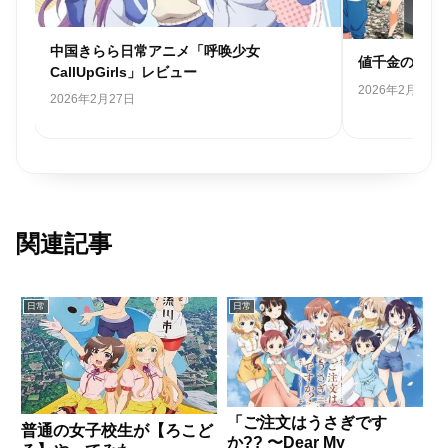
国きらら日常アニメ「呼唤少女
値千金の価値「瑠璃の宝
llUpGirls」レビュー
2026年2月16日
26年2月27日
関連記事
日常
日常
「ご注文はうさぎです
普通の女子校生が【ろこど
か?? 〜Dear My