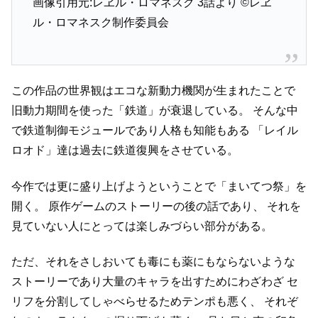
画像引用元:レヱル・ロマネスク 3話より
©レヱ
ル・ロマネスク制作委員会
この作品の世界観はエコな新動力機関が生まれたことで
旧動力期間を使った「鉄道」が衰退している。
そんな中
で鉄道制御モジュールであり人格も知能もある
「レイル
ロオド」達は過去に鉄道復興をさせている。
今作では更に盛り上げようということで「まいてつ祭」を
開く。
原作ゲームのストーリーの後の話であり、
それを
見ていない人にとっては楽しみづらい部分がある。
ただ、それをさしおいても毒にも薬にもならないような
ストーリーであり大量のキャラを出すためにわざわざ
セ
リフを分割してしゃべらせるためテンポも悪く、
それぞ