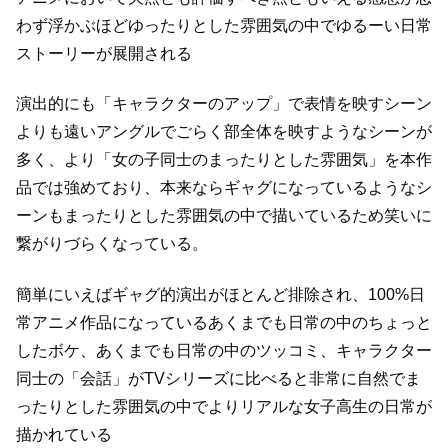
わず浮かぶほど
ゆったりとした雰囲気の中でゆるーい日常
ストーリーが展開される
演出的にも「キャラクターのアップ」で表情を映すシーン
よりも
遠いアングルでごらく部全体を映すようなシーンが
多く、
より「女の子同士のまったりとした雰囲気」を本作
品では強めており、
本来ならギャグになっているようなシ
ーンもまったりとした雰囲気の中で描いているため
笑いに
繋がりづらくなっている。
簡単にいえばギャグ的演出がほとんど排除され、100%日
常アニメ作品になっている
あくまでも日常の中のちょっと
したボケ、あくまでも日常の中のツッコミ、
キャラクター
同士の「会話」がTVシリーズに比べると非常に自然で
ま
ったりとした雰囲気の中でよりリアルな女子高生の日常が
描かれている