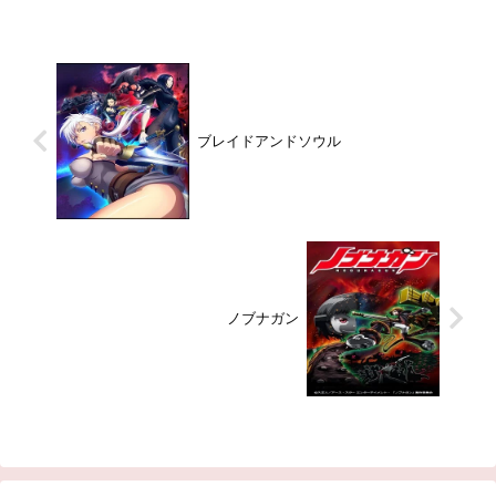
ら独立して家を出るという「魔女
時代の友人のメールの返事が来な
のしきたり」に従い、使い魔の黒
くて空虚感に打たれた表現をして
猫チトと共に、横浜から遠く離れ
いた中で、伊豆の海岸で小日向
た青森県弘前市にある又従兄弟の
きのと遭遇し、海の魅力を紹介す
圭・千夏兄妹のいる一家に頼...
る。そして、伊豆の学校に入...
ブレイドアンドソウル
ノブナガン