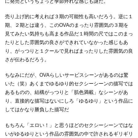
に発売という
ちょっと季節外れな感じも謎だ。
売り上げ的に考えれば３期の可能性も高いだろう。
逆に１
期、２期とは違う、このOVAのまったり雰囲気の３期を
見てみたい気持ちも高まる作品だ
１時間の尺ではこのまっ
たりとした雰囲気の良さができれていなかった感じもあ
り、
がっつりと１クールで見ればまったりした雰囲気の良
さが伝わるだろう。
ちなみにだが、OVAらしいサービスシーンがあるのは驚
いた（笑）
あくまでゆるゆり的セクシーシーンの描写では
あるものの、
結構がっつりと「肌色満載」なシーンがあ
り、
直接的な描写はないにしろ「ゆるゆり」という作品に
してはかなり勝負した描写だ
もちろん「エロい！」と思うほどのセクシーシーンではな
いが
ゆるゆりという作品の雰囲気の中で許されるギリギリ