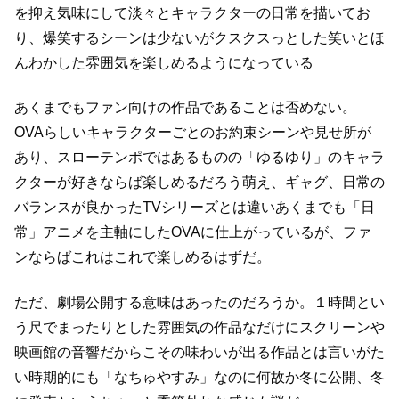
を抑え気味にして
淡々とキャラクターの日常を描いてお
り、爆笑するシーンは少ないが
クスクスっとした笑いとほ
んわかした雰囲気を楽しめるようになっている
あくまでもファン向けの作品であることは否めない。
OVAらしいキャラクターごとのお約束シーンや見せ所が
あり、
スローテンポではあるものの「ゆるゆり」のキャラ
クターが好きならば楽しめるだろう
萌え、ギャグ、日常の
バランスが良かったTVシリーズとは違い
あくまでも「日
常」アニメを主軸にしたOVAに仕上がっているが、
ファ
ンならばこれはこれで楽しめるはずだ。
ただ、劇場公開する意味はあったのだろうか。
１時間とい
う尺でまったりとした雰囲気の作品なだけに
スクリーンや
映画館の音響だからこその味わいが出る作品とは言いがた
い
時期的にも「なちゅやすみ」なのに何故か冬に公開、冬