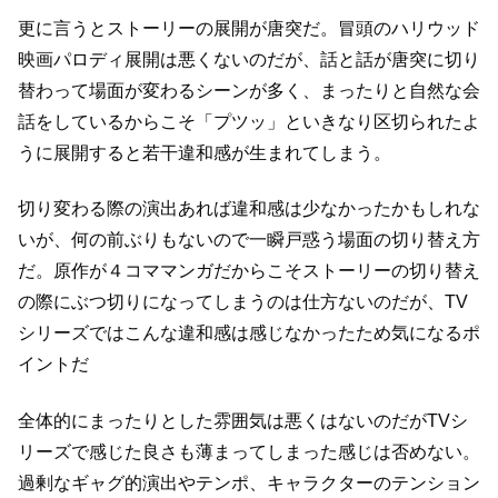
更に言うとストーリーの展開が唐突だ。
冒頭のハリウッド
映画パロディ展開は悪くないのだが、
話と話が唐突に切り
替わって場面が変わるシーンが多く、
まったりと自然な会
話をしているからこそ「プツッ」といきなり区切られたよ
うに
展開すると若干違和感が生まれてしまう。
切り変わる際の演出あれば違和感は少なかったかもしれな
いが、
何の前ぶりもないので一瞬戸惑う場面の切り替え方
だ。
原作が４コママンガだからこそストーリーの切り替え
の際にぶつ切りになってしまうのは
仕方ないのだが、TV
シリーズではこんな違和感は感じなかったため気になるポ
イントだ
全体的にまったりとした雰囲気は悪くはないのだが
TVシ
リーズで感じた良さも薄まってしまった感じは否めない。
過剰なギャグ的演出やテンポ、キャラクターのテンション