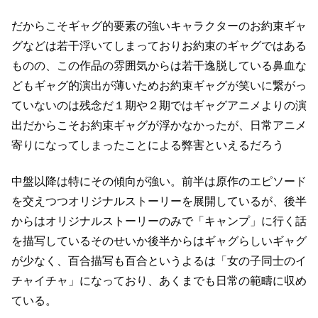
だからこそギャグ的要素の強いキャラクターのお約束ギャ
グなどは若干浮いてしまっており
お約束のギャグではある
ものの、この作品の雰囲気からは若干逸脱している
鼻血な
どもギャグ的演出が薄いためお約束ギャグが笑いに繋がっ
ていないのは残念だ
１期や２期ではギャグアニメよりの演
出だからこそお約束ギャグが浮かなかったが、
日常アニメ
寄りになってしまったことによる弊害といえるだろう
中盤以降は特にその傾向が強い。
前半は原作のエピソード
を交えつつオリジナルストーリーを展開しているが、
後半
からはオリジナルストーリーのみで「キャンプ」に行く話
を描写している
そのせいか後半からはギャグらしいギャグ
が少なく、
百合描写も百合というよるは「女の子同士のイ
チャイチャ」になっており、
あくまでも日常の範疇に収め
ている。