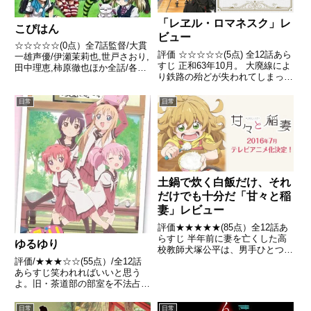
「レヱル・ロマネスク」レ
こぴはん
ビュー
☆☆☆☆☆(0点）全7話監督/大貫
評価 ☆☆☆☆☆(5点) 全12話あら
一雄声優/伊瀬茉莉也,世戸さおり,
すじ 正和63年10月。 大廃線によ
田中理恵,柿原徹也ほか全話/各話
り鉄路の殆どが失われてしまった
キャプ画付き感想はこちら あら
国――日ノ本。 九洲は隈元県御
すじ / 西暦2034年、東京都箱柳
一夜市。引用- Wikipedia
市。 近代化へと進み続ける波は
日常
日常
留まることを知らず、人々に便利
を与えると同時...
土鍋で炊く白飯だけ、それ
だけでも十分だ「甘々と稲
妻」レビュー
評価★★★★★(85点）全12話あ
らすじ 半年前に妻を亡くした高
ゆるゆり
校教師犬塚公平は、男手ひとつで
幼稚園に通っている幼い娘つむぎ
評価/★★★☆☆(55点）/全12話
を育てていたが、料理がほとんど
あらすじ笑われればいいと思う
できないため、出来合いの食事や
よ。旧・茶道部の部室を不法占拠
外食ばかりの日々を送っていた。
して勝手に「ごらく部」の活動
引用 - Wikipedi...
(といっても特に明確な活動はな
日常
日常