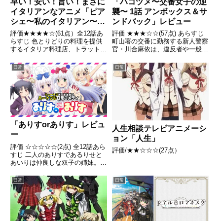
早い！安い！旨い！まさに
「ハコヅメ〜交番女子の逆
イタリアンなアニメ「ピア
襲〜 1話 アンボックス＆サ
シェ〜私のイタリアン〜」
ンドバック」レビュー
レビュー
評価★★★★☆(61点）全12話あ
評価 ★★★☆☆(57点) あらすじ
らすじ 色とりどりの料理を提供
町山署の交番に勤務する新人警察
するイタリア料理店、トラットリ
官・川合麻依は、違反者や一般市
ア「フェスタ」。女子高生・七瀬
民から日々言われる文句、想像以
萌里菜は、そこで出会った個性溢
上の激務という警察官の仕事に嫌
日常
日常
れる面々と過ごすうち、料理の世
気がさし、辞表を提出しようとし
界に興味を持ち始める。引用 -
ていた引用- Wikipedia
Wikipedia
「ありすorありす」レビュ
人生相談テレビアニメーシ
ー
ョン「人生」
評価 ☆☆☆☆☆(2点) 全12話あら
評価/★★☆☆☆(27点）
すじ 二人のありすであるりせと
あいりは仲良しな双子の姉妹。彼
女達の面倒を見ているシスコンな
兄と、遊びに来る周囲の人々や妖
日常
日常
精たちが繰り広げる日常コメデ
ィ。引用- Wikipedia