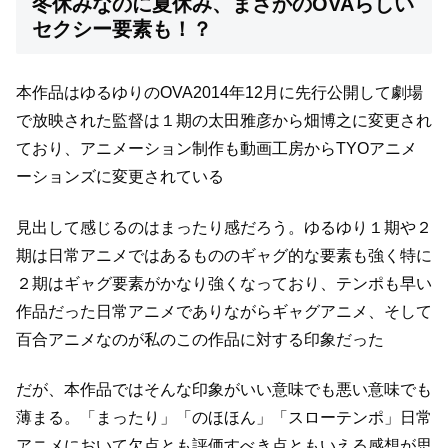
冬休みなのに夏休み、まさかのOVAらしい
セクシー要素も！？
本作品はゆるゆりのOVA
2014年12月に先行公開して劇場
で放映された
監督は１期の太田雅彦から畑博之に変更され
ており、
アニメーション制作も動画工房からTYOアニメ
ーションズに変更されている
見出して感じるのはまったり感だろう。
ゆるゆり１期や２
期は日常アニメではあるもののギャグ的な要素も強く
特に
２期はギャグ要素がかなり強くなっており、テンポも早い
作品だった
日常アニメでありながらギャグアニメ、そして
百合アニメなのが
私のこの作品に対する印象だった
だが、本作品ではそんな印象がいい意味でも悪い意味でも
薄まる。
「まったり」「のほほん」「スローテンポ」
日常
アニメにおいて欠点とも評価すべき点ともいえる感想が思