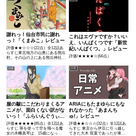
し)を続ける4人組。それに目をつ
け、ちょっかい(?)を出し続ける
「生徒会」。愛が溢れまく...
謝れっ！仙台市民に謝れ
これはエヴァですか？いい
っ！「くまみこ」レビュー
え、いんぱくつです「新世
評価★★☆☆☆(22点）全12話あ
紀いんぱくつ。」レビュー
らすじ東北地方の山奥にある熊出
評価/★★★★☆(66点）
村。その山の上にある熊出神社の
巫女として仕える中学生の少女・
まちは、都会の高校に進学するこ
日常
日常
とを決意する。しかし、ずっと山
奥で暮らしていたために田舎コン
プレックスを抱え、さらに極...
服の皺にこだわりまくるア
ARIAにもたまゆらにもな
ニメが、面白くない訳がな
れなかった「あまんち
いっ！「ふらいんぐうぃっ
ゅ!」レビュー
ち」レビュー
評価★★★★★(85点）全12話あ
評価★★☆☆☆(32点）全12話あ
らすじ 箒を使って空を飛べる魔
らすじ 東京から伊豆に引っ越し
女の木幡真琴は、15歳になった
てきた大木 双葉であったが東京