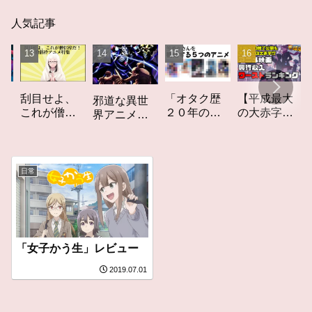
人気記事
「オタク歴
【平成最大
刮目せよ、
邪道な異世
２０年の私
の大赤字】
これが僧侶
界アニメ
を構成する
爆死してし
枠だ！「僧
「オーバー
５つのアニ
まったアニ
侶枠アニ
ロード」レ
メ」アニメ
メ映画興行
メ」特集ア
ビュー
コラム #私を
収入ワース
ニメコラム
日常
構成する5つ
トランキン
のアニメ
グ【平成
版】
「女子かう生」レビュー
2019.07.01