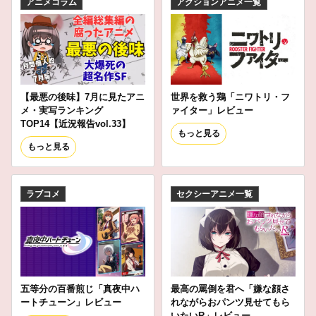
アニメコラム
アクションアニメ一覧
【最悪の後味】7月に見たアニ
世界を救う鶏「ニワトリ・フ
メ・実写ランキング
ァイター」レビュー
TOP14【近況報告vol.33】
もっと見る
もっと見る
ラブコメ
セクシーアニメ一覧
五等分の百番煎じ「真夜中ハ
最高の罵倒を君へ「嫌な顔さ
ートチューン」レビュー
れながらおパンツ見せてもら
いたいR」レビュー