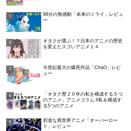
98分の無感動「未来のミライ」レビュ
ー
オタクが選ぶ！？日本のアニメの歴史
を変えたスゴいアニメ１４
今世紀最大の爆死作品「ChaO」レビ
ュー
「オタク歴２０年の私を構成する５つ
のアニメ」アニメコラム #私を構成す
る5つのアニメ
邪道な異世界アニメ「オーバーロー
ド」レビュー