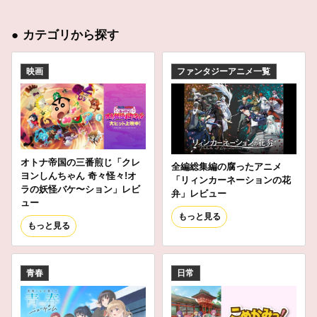
●
カテゴリから探す
映画
ファンタジーアニメ一覧
オトナ帝国の三番煎じ「クレ
全編総集編の腐ったアニメ
ヨンしんちゃん 奇々怪々!オ
「リィンカーネーションの花
ラの妖怪バケ〜ション」レビ
弁」レビュー
ュー
もっと見る
もっと見る
青春
日常