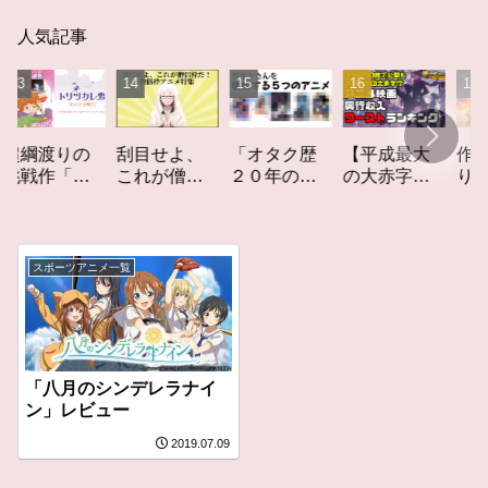
人気記事
「オタク歴
【平成最大
作家性の
渡りの
刮目せよ、
２０年の私
の大赤字】
りかす「
作「ト
これが僧侶
を構成する
爆死してし
てしなき
カレ
枠だ！「僧
５つのアニ
まったアニ
カーレッ
レビュ
侶枠アニ
メ」アニメ
メ映画興行
ト」レビ
メ」特集ア
コラム #私を
収入ワース
ー
ニメコラム
スポーツアニメ一覧
構成する5つ
トランキン
のアニメ
グ【平成
版】
「八月のシンデレラナイ
ン」レビュー
2019.07.09