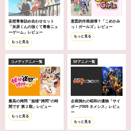
妄想青春詰め合わせセット
意図的作画崩壊？「こめかみ
「灰原くんの強くて青春ニュ
っ！ガールズ」レビュー
ーゲーム」レビュー
もっと見る
もっと見る
コメディアニメ一覧
SFアニメ一覧
最高の拷問「姫様“拷問”の時
企画倒れの昭和の遺物「サイ
間です 第２期」レビュー
ボーグ009 ネメシス」レビュ
ー
もっと見る
もっと見る