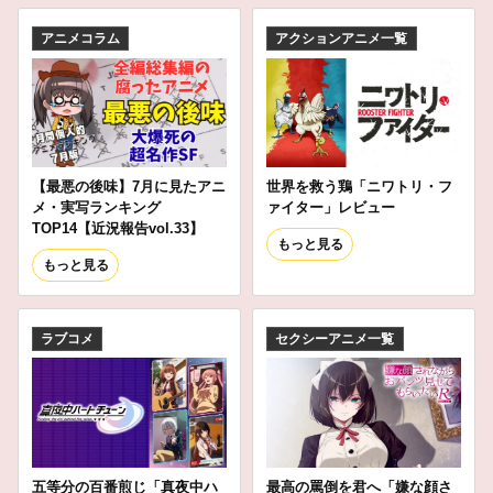
アニメコラム
アクションアニメ一覧
【最悪の後味】7月に見たアニ
世界を救う鶏「ニワトリ・フ
メ・実写ランキング
ァイター」レビュー
TOP14【近況報告vol.33】
もっと見る
もっと見る
ラブコメ
セクシーアニメ一覧
五等分の百番煎じ「真夜中ハ
最高の罵倒を君へ「嫌な顔さ