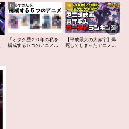
私を
【平成最大の大赤字】爆
作家性の搾りかす「果て
メ」
死してしまったアニメ映
しなきスカーレット」レ
構成す
画興行収入ワーストラン
ビュー
キング【平成版】