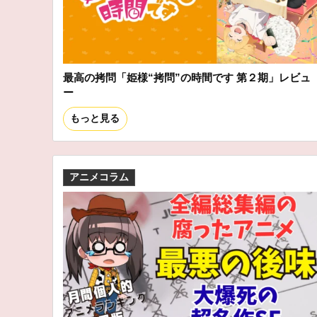
最高の拷問「姫様“拷問”の時間です 第２期」レビュ
ー
もっと見る
アニメコラム