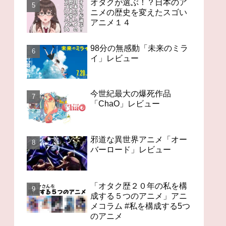
オタクが選ぶ！？日本のア
ニメの歴史を変えたスゴい
アニメ１４
98分の無感動「未来のミラ
イ」レビュー
今世紀最大の爆死作品
「ChaO」レビュー
邪道な異世界アニメ「オー
バーロード」レビュー
「オタク歴２０年の私を構
成する５つのアニメ」アニ
メコラム #私を構成する5つ
のアニメ