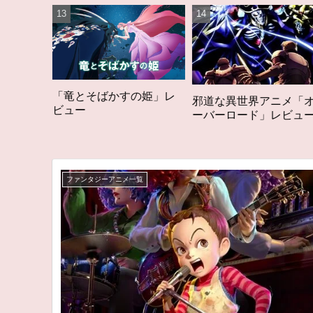
すの姫」レ
「オタク歴２０年の
邪道な異世界アニメ「オ
構成する５つのアニ
ーバーロード」レビュー
アニメコラム #私を
る5つのアニメ
ファンタジーアニメ一覧