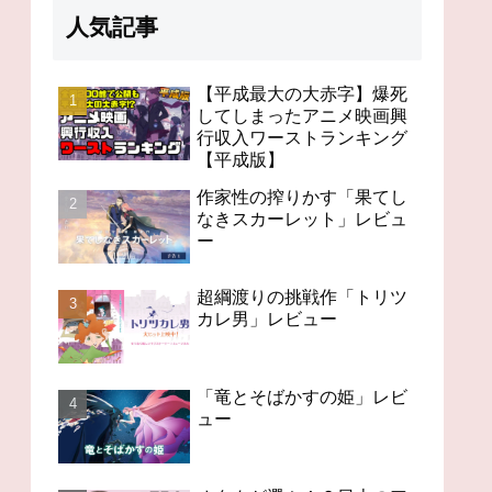
人気記事
【平成最大の大赤字】爆死
してしまったアニメ映画興
行収入ワーストランキング
98分の無感動「未来のミ
オタクが選ぶ！？日本の
今世紀
【平成版】
ライ」レビュー
アニメの歴史を変えたス
「Ch
ゴいアニメ１４
作家性の搾りかす「果てし
なきスカーレット」レビュ
ー
超綱渡りの挑戦作「トリツ
カレ男」レビュー
「竜とそばかすの姫」レビ
ュー