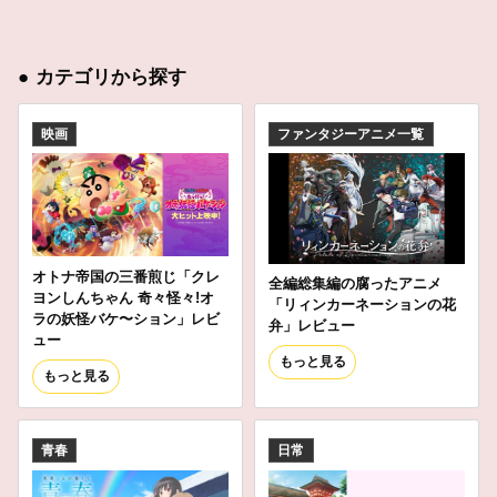
●
カテゴリから探す
映画
ファンタジーアニメ一覧
オトナ帝国の三番煎じ「クレ
全編総集編の腐ったアニメ
ヨンしんちゃん 奇々怪々!オ
「リィンカーネーションの花
ラの妖怪バケ〜ション」レビ
弁」レビュー
ュー
もっと見る
もっと見る
青春
日常