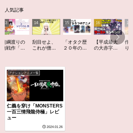
人気記事
「オタク歴
【平成最大
作家性の
渡りの
刮目せよ、
２０年の私
の大赤字】
りかす「
作「ト
これが僧侶
を構成する
爆死してし
てしなき
カレ
枠だ！「僧
５つのアニ
まったアニ
カーレッ
レビュ
侶枠アニ
メ」アニメ
メ映画興行
ト」レビ
メ」特集ア
コラム #私を
収入ワース
ー
ニメコラム
アクションアニメ一覧
構成する5つ
トランキン
のアニメ
グ【平成
版】
仁義を穿け「MONSTERS
一百三情飛龍侍極」レビ
ュー
2024.01.26