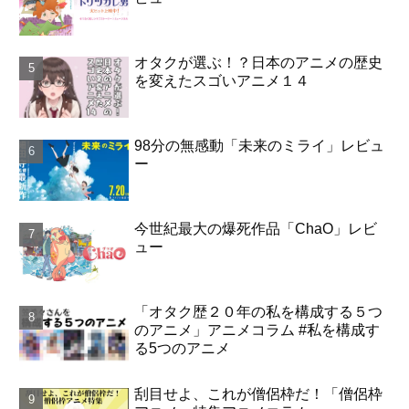
オタクが選ぶ！？日本のアニメの歴史
を変えたスゴいアニメ１４
98分の無感動「未来のミライ」レビュ
ー
今世紀最大の爆死作品「ChaO」レビ
ュー
「オタク歴２０年の私を構成する５つ
のアニメ」アニメコラム #私を構成す
る5つのアニメ
刮目せよ、これが僧侶枠だ！「僧侶枠