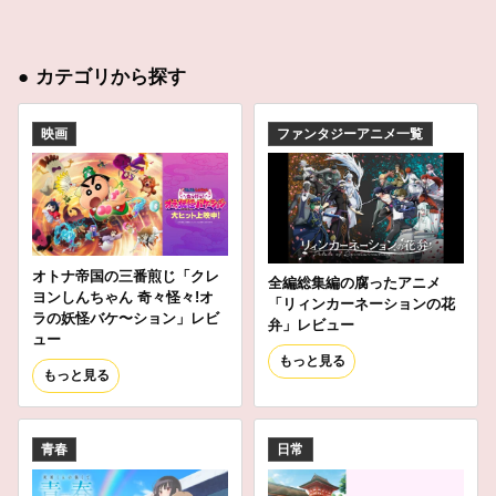
●
カテゴリから探す
映画
ファンタジーアニメ一覧
オトナ帝国の三番煎じ「クレ
全編総集編の腐ったアニメ
ヨンしんちゃん 奇々怪々!オ
「リィンカーネーションの花
ラの妖怪バケ〜ション」レビ
弁」レビュー
ュー
もっと見る
もっと見る
青春
日常