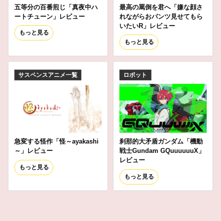
五等分の百番煎じ「真夜中ハ
最高の罵倒を君へ「嫌な顔さ
ートチューン」レビュー
れながらおパンツ見せてもら
いたいR」レビュー
もっと見る
もっと見る
サスペンスアニメ一覧
ロボット
急変する怪作「怪～ayakashi
刹那的大矛盾ガンダム「機動
～」レビュー
戦士Gundam GQuuuuuuX」
レビュー
もっと見る
もっと見る