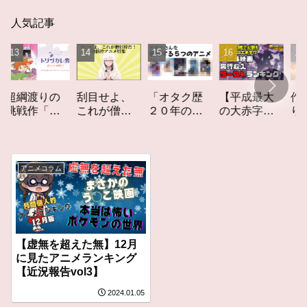
人気記事
「オタク歴
【平成最大
作家性の
渡りの
刮目せよ、
２０年の私
の大赤字】
りかす「
作「ト
これが僧侶
を構成する
爆死してし
てしなき
カレ
枠だ！「僧
５つのアニ
まったアニ
カーレッ
レビュ
侶枠アニ
メ」アニメ
メ映画興行
ト」レビ
メ」特集ア
コラム #私を
収入ワース
ー
ニメコラム
アニメコラム
構成する5つ
トランキン
のアニメ
グ【平成
版】
【虚無を超えた無】12月
に見たアニメランキング
【近況報告vol3】
2024.01.05