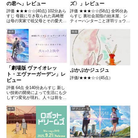
の君へ」レビュー
ズ〉」レビュー
評価 ★★★☆☆(40点) 102分あら
評価 ★★★☆☆(58点) 全95分あ
すじ 母親に引き取られた高崎暦
らすじ 裏社会屈指の始末屋、シ
は母の実家で祖父母とその愛犬の
ティーハンターこと冴羽リョウ
ユノと暮らす。やがて高校生にな
は、モデルの進藤亜衣からボディ
った暦はクラスメイトの瀧川和音
ーガードを依頼される。引用-
映画
映画
から声をかけられる。引用-
Wikipedia
Wikipedia
「劇場版 ヴァイオレッ
ぷかぷかジュジュ
ト・エヴァーガーデン」レ
評価/★★★☆☆(45点）
ビュー
評価 64点 全140分あらすじ 新し
い技術の開発によって生活にも少
しずつ変化が現れ、人々は前を向
いて歩み始めた。引用- Wikipedia
映画
SFアニメ一覧