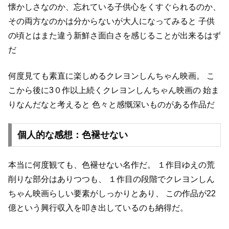
懐かしさなのか、忘れている子供心をくすぐられるのか、
その両方なのかは分からないが大人になってみると
子供
の頃とはまた違う新鮮さ面白さを感じることが出来るはず
だ
何度見ても素直に楽しめるクレヨンしんちゃん映画。
こ
こから後に3０作以上続くクレヨンしんちゃん映画の
始ま
りなんだなと考えると
色々と感慨深いものがある作品だ
個人的な感想：色褪せない
本当に何度観ても、色褪せない名作だ。
１作目ゆえの荒
削りな部分はありつつも、
１作目の段階でクレヨンしん
ちゃん映画らしい要素がしっかりとあり、
この作品が22
億という興行収入を叩き出しているのも納得だ。