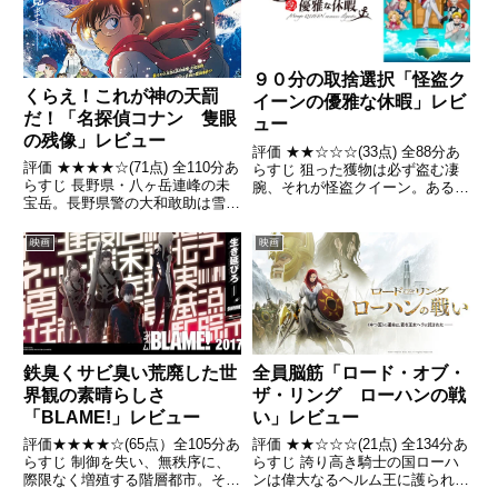
９０分の取捨選択「怪盗ク
くらえ！これが神の天罰
イーンの優雅な休暇」レビ
だ！「名探偵コナン 隻眼
ュー
の残像」レビュー
評価 ★★☆☆☆(33点) 全88分あ
評価 ★★★★☆(71点) 全110分あ
らすじ 狙った獲物は必ず盗む凄
らすじ 長野県・八ヶ岳連峰の未
腕、それが怪盗クイーン。ある
宝岳。長野県警の大和敢助は雪山
日、サッチモ社の社長が持つ宝石
である男を追っていたが、男が放
を盗む予告状が怪盗クイーンから
ったライフル弾が左眼をかすめ、
届いたと発表される 引用-
映画
映画
同時に起こった雪崩に巻き込まれ
Wikipedia
て負傷してしまう。引用-
Wikipedia
鉄臭くサビ臭い荒廃した世
全員脳筋「ロード・オブ・
界観の素晴らしさ
ザ・リング ローハンの戦
「BLAME!」レビュー
い」レビュー
評価★★★★☆(65点）全105分あ
評価 ★★☆☆☆(21点) 全134分あ
らすじ 制御を失い、無秩序に、
らすじ 誇り高き騎士の国ローハ
際限なく増殖する階層都市。その
ンは偉大なるヘルム王に護られて
片隅で人間の村が滅びようとして
きたが、突然の攻撃を受け平和は