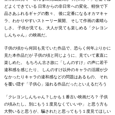
どよくできている
日常からの非日常への変化、軽快で下
品さあふれるギャグの数々、
後に定番になるオカマキャ
ラ、わかりやすいストーリー展開、
そして作画の素晴ら
しさ。
子供が見ても、大人が見ても楽しめる「クレヨン
しんちゃん」の映画だ。
子供の頃から何回も見ていた作品で、恐らく何年ぶりかに
見た本作品だが
子供の頃と同じように、見ていて素直に
楽しめた。
もちろん古さ故に「しんのすけ」の声に若干
違和感を感じたり、
しんのすけ以外のキャラの活躍が少
なかったりキャラの違和感などの問題はあるもの、
それ
を覆い隠す「子供心」溢れる作品だったといえるだろう
「クレヨンしんちゃん？しかも１番古い映画だろ？
子供
の頃みたし。別にもう１度見なくていいや」
と思う方も
大勢いると思うが、騙されたと思ってもう１度見てほしい