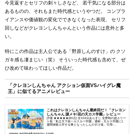
今見返すとセリフの刺々しさなど、
若干気になる部分は
あるものの、それもまた時代感というやつだ。
コンプラ
イアンスや価値観の変化でできなくなった表現、
セリフ
回しなどがクレヨンしんちゃんという作品には意外と多
い。
特にこの作品は主人公である「野原しんのすけ」の
クソ
ガキ感も凄まじい（笑）
そういった時代感も含めて、ぜ
ひ改めて味わってほしい作品だ。
「クレヨンしんちゃん アクション仮面VSハイグレ魔
王」に似てるアニメレビュー
これはクレヨンしんちゃん最終回だ！「クレヨン
しんちゃん 謎メキ!花の天カス学園」レビュー
評価 ★★★★★(80点) 全104分あらすじ 全寮制の超エリー
ト校「私立天下統一カスカベ学園」通称・天カス学園に1
週間体験入学する事となったしんのすけ達。引用-
Wikipedia
www.animekansou.com