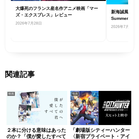
ゃ
大爆死のフランス産名作アニメ映画「マー
新海誠風韓国
レビ
ズ・エクスプレス」レビュー
Summer 
2026年7月28日
2026年7月26日
関連記事
映画
映画
２本に分ける意味はあった
「劇場版シティーハンター
のか？「僕が愛したすべて
〈新宿プライベート・アイ