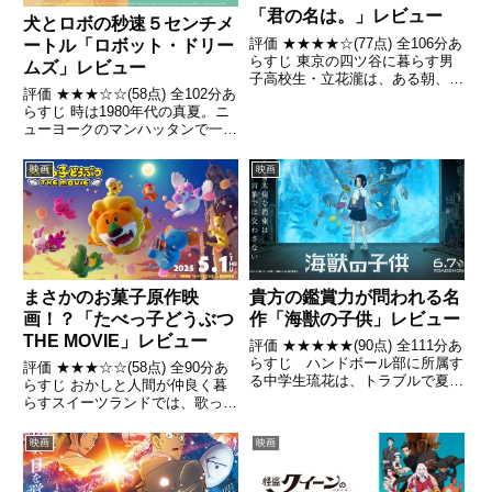
「君の名は。」レビュー
犬とロボの秒速５センチメ
評価 ★★★★☆(77点) 全106分あ
ートル「ロボット・ドリー
らすじ 東京の四ツ谷に暮らす男
ムズ」レビュー
子高校生・立花瀧は、ある朝、目
評価 ★★★☆☆(58点) 全102分あ
を覚ますと岐阜県飛騨地方の山奥
らすじ 時は1980年代の真夏。ニ
にある糸守町に住む女子高生・宮
ューヨークのマンハッタンで一人
水三葉になっており、逆に三葉は
暮らしをしている犬のドッグは、
瀧になっていた。2人とも「奇妙
孤独な日々を虚しく過ごしてい
な夢」だと思いながら...
映画
映画
た。 引用- Wikipedia
まさかのお菓子原作映
貴方の鑑賞力が問われる名
画！？「たべっ子どうぶつ
作「海獣の子供」レビュー
THE MOVIE」レビュー
評価 ★★★★★(90点) 全111分あ
らすじ ハンドボール部に所属す
評価 ★★★☆☆(58点) 全90分あ
る中学生琉花は、トラブルで夏休
らすじ おかしと人間が仲良く暮
み早々部活禁止になってしまう引
らすスイーツランドでは、歌って
用- Wikipedia
踊るスーパーアイドル「たべっ子
どうぶつ」が大人気。し 引用-
映画
映画
Wikipedia