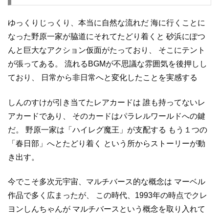
ゆっくりじっくり、本当に自然な流れだ
海に行くことに
なった野原一家が脇道にそれてたどり着くと
砂浜にぽつ
んと巨大なアクション仮面がたっており、
そこにテント
が張ってある。
流れるBGMが不思議な雰囲気を後押しし
ており、
日常から非日常へと変化したことを実感する
しんのすけが引き当てたレアカードは
誰も持ってないレ
アカードであり、
そのカードはパラレルワールドへの鍵
だ。
野原一家は「ハイレグ魔王」が支配する
もう１つの
「春日部」へとたどり着く
という所からストーリーが動
き出す。
今でこそ多次元宇宙、マルチバース的な概念は
マーベル
作品で多く広まったが、
この時代、1993年の時点でクレ
ヨンしんちゃんが
マルチバースという概念を取り入れて