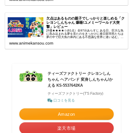
欠点はあるものの親子でしっかりと楽しめる「ク
レヨンしんちゃん 爆睡!ユメミーワールド大突
撃」レビュー
評価★★★★☆(61点）全97分あらすじ ある日、巨大な魚
に呑み込まれる夢を見たのをきっかけに春日部市民たちは
夢の中で巨大魚の体内にある不思議な世界に迷い込む。引
用 - Wikipedia
www.animekansou.com
ティーズファクトリー クレヨンしん
ちゃん ヘアバンド 変身しんちゃん/か
える KS-5537642KA
ティーズファクトリー(T'S Factory)
口コミを見る
Amazon
楽天市場