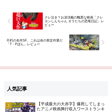
いた。近隣の狩り場が枯渇し、食
崩れ去ってしまう 引用-
料を調達できなくなった。引用 -
Wikipedia
Wikipedia
クレ泣き？お涙頂戴の醜悪な映画「クレ
ヨンしんちゃん オラたちの恐竜日記」レ
ビュー
不朽の名作SF、これは命の剪定作業だ
「T・Pぼん」レビュー
人気記事
【平成最大の大赤字】爆死してしまっ
たアニメ映画興行収入ワーストランキ