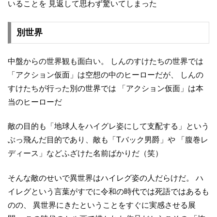
いることを
見返して思わず驚いてしまった
別世界
中盤からの世界観も面白い。
しんのすけたちの世界では
「アクション仮面」は空想の中のヒーローだが、
しんの
すけたちが行った別の世界では
「アクション仮面」は本
当のヒーローだ
敵の目的も「地球人をハイグレ姿にして支配する」という
ぶっ飛んだ目的であり、敵も「Tバック男爵」や
「腹巻レ
ディース」などふざけた名前ばかりだ（笑）
そんな敵のせいで異世界はハイレグ姿の人だらけだ。
ハ
イレグという言葉がすでに令和の時代では死語ではあるも
のの、
異世界にきたということをすぐに実感させる展