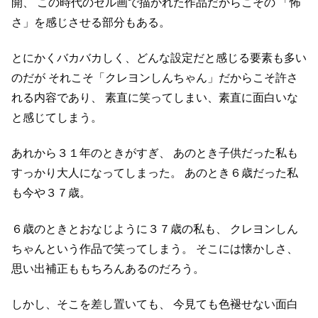
開、
この時代のセル画で描かれた作品だからこその
「怖
さ」を感じさせる部分もある。
とにかくバカバカしく、どんな設定だと感じる要素も多い
のだが
それこそ「クレヨンしんちゃん」だからこそ許さ
れる内容であり、
素直に笑ってしまい、素直に面白いな
と感じてしまう。
あれから３１年のときがすぎ、
あのとき子供だった私も
すっかり大人になってしまった。
あのとき６歳だった私
も今や３７歳。
６歳のときとおなじように３７歳の私も、
クレヨンしん
ちゃんという作品で笑ってしまう。
そこには懐かしさ、
思い出補正ももちろんあるのだろう。
しかし、そこを差し置いても、
今見ても色褪せない面白