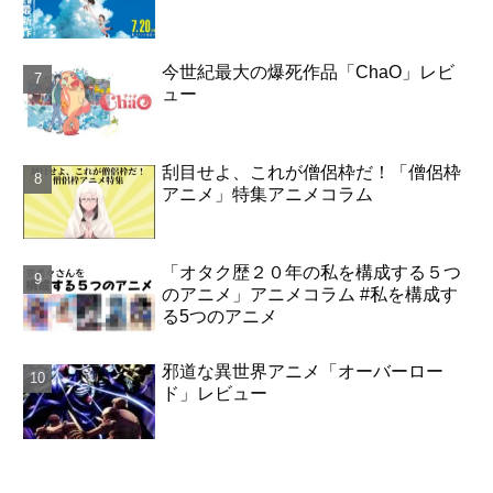
今世紀最大の爆死作品「ChaO」レビ
ュー
刮目せよ、これが僧侶枠だ！「僧侶枠
アニメ」特集アニメコラム
「オタク歴２０年の私を構成する５つ
のアニメ」アニメコラム #私を構成す
る5つのアニメ
邪道な異世界アニメ「オーバーロー
ド」レビュー