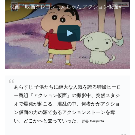
映画「映画クレヨンしんちゃん アクション仮面VSハイグレ魔王」本編映像
あらすじ 子供たちに絶大な人気を誇る特撮ヒーロ
ー番組『アクション仮面』の撮影中、突然スタジ
オで爆発が起こる。混乱の中、何者かがアクショ
ン仮面の力の源であるアクションストーンを奪
い、どこかへと去っていった。
引用- Wikipedia