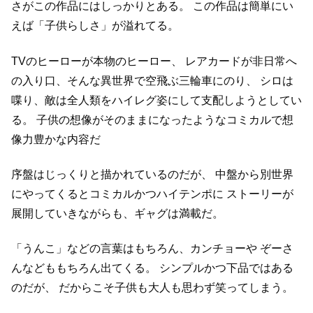
さがこの作品にはしっかりとある。
この作品は簡単にい
えば「子供らしさ」が溢れてる。
TVのヒーローが本物のヒーロー、
レアカードが非日常へ
の入り口、そんな異世界で空飛ぶ三輪車にのり、
シロは
喋り、敵は全人類をハイレグ姿にして支配しようとしてい
る。
子供の想像がそのままになったようなコミカルで想
像力豊かな内容だ
序盤はじっくりと描かれているのだが、
中盤から別世界
にやってくるとコミカルかつハイテンポに
ストーリーが
展開していきながらも、ギャグは満載だ。
「うんこ」などの言葉はもちろん、カンチョーや
ぞーさ
んなどももちろん出てくる。
シンプルかつ下品ではある
のだが、
だからこそ子供も大人も思わず笑ってしまう。