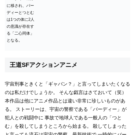
に移され、バー
ディーとつとむ
は1つの体に2人
の意識が存在す
る「二心同体」
となる。
王道SFアクションアニメ
宇宙刑事ときくと「ギャバン？」と言ってしまいたくなる
のは私だけでしょうか。
そんな戯言はさておいて（笑）
本作品は他にアニメ作品とは違い非常に珍しいものがあ
る。
ストーリーは、宇宙の警察である「バーディー」が
犯人との戦闘中に
事故で地球人である一般人の「つと
む」を殺してしまうところから始まる。
殺してしまった
と言っても流石は宇宙の警察、最新技術で
一時的にバー