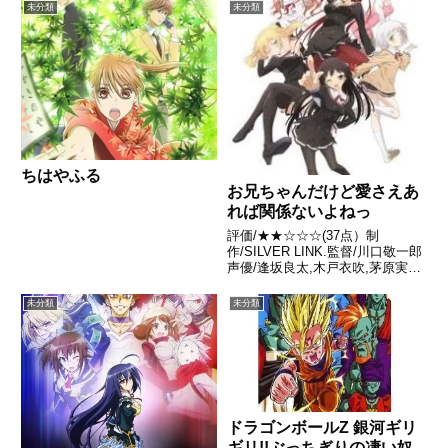
未分類
未分類
ちはやふる
お兄ちゃんだけど愛さえあ
れば関係ないよねっ
評価/★★☆☆☆(37点）制
作/SILVER LINK.監督/川口敬一郎
声優/逢坂良太,木戸衣吹,茅原実里
ほか全話/各話キャプ画付き感想
はこちらあらすじ航空機の事故で
未分類
未分類
両親が死んだことによりそれぞれ
別の親類の家に身を寄せていた双
子の兄妹、姫小...
ドラゴンボールZ 銀河ギリ
ギリ!!ぶっちぎりの凄い奴