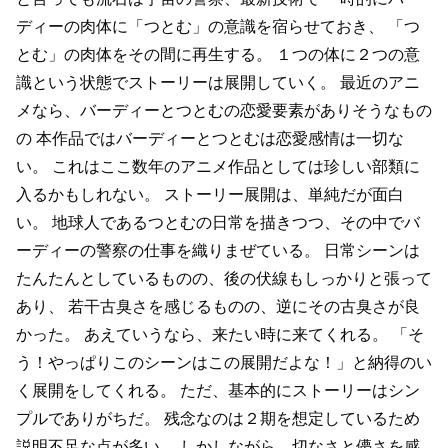
ディーの肉体に「つとむ」の意識を宿らせておき、
「つ
とむ」の肉体をその間に再生する。
１つの体に２つの意
識という状態でストーリーは展開していく。
最近のアニ
メなら、バーディーとつとむの恋愛要素がありそうなもの
の
本作品ではバーディーとつとむは恋愛感情は一切な
い。
これはここ数年のアニメ作品としては珍しい部類に
入るかもしれない。
ストーリー展開は、単純だが面白
い。
地球人であるつとむの日常を描きつつ、その中でバ
ーディーの警察の仕事を織りまぜている。
日常シーンは
たんたんとしているものの、後の伏線もしっかりと張って
あり、
若干古臭さを感じるものの、逆にその古臭さが良
かった。
あえていうなら、来たい時に来てくれる。
「そ
う！やっぱりこのシーンはこの展開だよな！」と納得のい
く展開をしてくれる。
ただ、基本的にストーリーはシン
プルでありがちだ。
残念なのは２期を想定しているため
説明不足な点が多い。
しかしながら、切なさと儚さを感