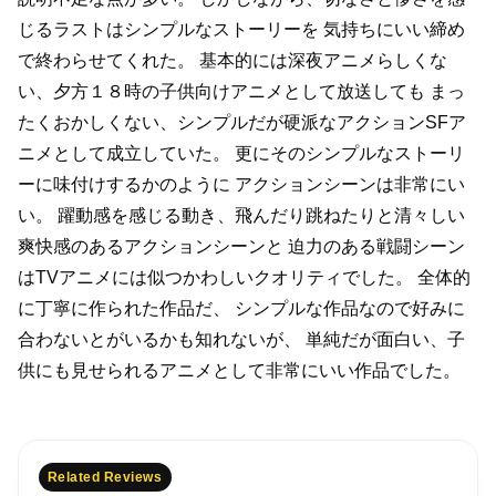
じるラストはシンプルなストーリーを
気持ちにいい締め
で終わらせてくれた。
基本的には深夜アニメらしくな
い、夕方１８時の子供向けアニメとして放送しても
まっ
たくおかしくない、シンプルだが硬派なアクションSFア
ニメとして成立していた。
更にそのシンプルなストーリ
ーに味付けするかのように
アクションシーンは非常にい
い。
躍動感を感じる動き、飛んだり跳ねたりと清々しい
爽快感のあるアクションシーンと
迫力のある戦闘シーン
はTVアニメには似つかわしいクオリティでした。
全体的
に丁寧に作られた作品だ、
シンプルな作品なので好みに
合わないとがいるかも知れないが、
単純だが面白い、子
供にも見せられるアニメとして非常にいい作品でした。
Related Reviews