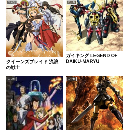
の日本を舞台に、「ロボットの
未分類
未分類
人」である主人公アルファとその
周囲の人々の織りなす「てろて
ろ」とした時間を描いた作品。時
代の黄昏を感じ...
ガイキング LEGEND OF
DAIKU-MARYU
クイーンズブレイド 流浪
の戦士
未分類
未分類