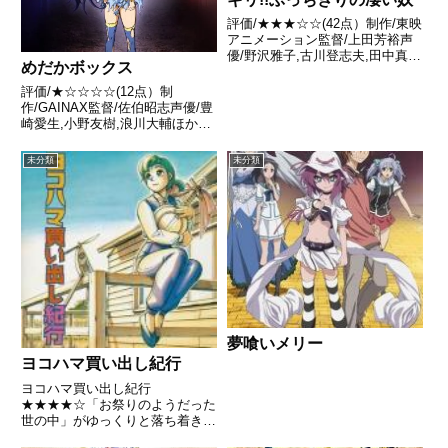
評価/★★★☆☆(42点）制作/東映
アニメーション監督/上田芳裕声
優/野沢雅子,古川登志夫,田中真弓
めだかボックス
ほか全話/各話キャプ画付き感想
はこちらあらすじ賞金1億ゼニー
評価/★☆☆☆☆(12点）制
と世界温泉めぐりが懸ったギョー
作/GAINAX監督/佐伯昭志声優/豊
サン・マネー主催の天下一大武道
崎愛生,小野友樹,浪川大輔ほか全
大会に出場した悟飯た...
話/各話キャプ画付き感想はこち
らあらすじ文武両道・容姿端麗・
未分類
未分類
質実剛健・才色兼備・有言実
行……の完璧超人である箱庭学園
の1年生、黒神めだか。彼女...
夢喰いメリー
ヨコハマ買い出し紀行
ヨコハマ買い出し紀行
★★★★☆「お祭りのようだった
世の中」がゆっくりと落ち着き、
「夕凪の時代」と呼ばれた近未来