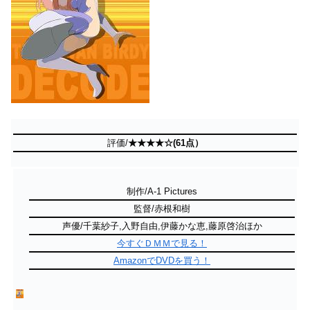
評価/
★★★★☆(61点）
制作/A-1 Pictures
監督/赤根和樹
声優/千葉紗子,入野自由,伊藤かな恵,藤原啓治ほか
今すぐＤＭＭで見る！
AmazonでDVDを買う！