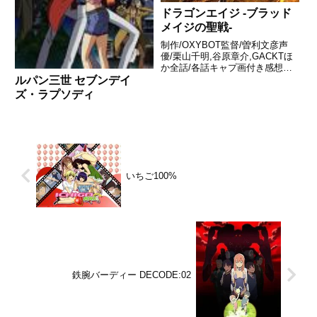
ドラゴンエイジ -ブラッド
メイジの聖戦-
制作/OXYBOT監督/曽利文彦声
優/栗山千明,谷原章介,GACKTほ
か全話/各話キャプ画付き感想は
こちらあらすじドラゴンエイ
ルパン三世 セブンデイ
ジ……それは、魔法と魔物が存在
ズ・ラプソディ
する時代。セダス（世界）はチャ
ントリー（教会）によって統治さ
れていた。見所はドラゴン...
いちご100%
鉄腕バーディー DECODE:02