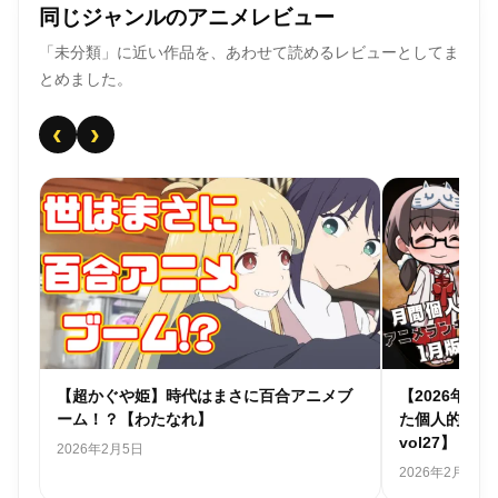
同じジャンルのアニメレビュー
「未分類」に近い作品を、あわせて読めるレビューとしてま
とめました。
‹
›
個人
【超かぐや姫】時代はまさに百合アニメブ
【2026年
ーム！？【わたなれ】
た個人的アニ
vol27】
2026年2月5日
2026年2月1日