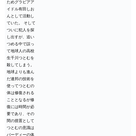
ためグラビアア
イドル有田しお
んとして活動し
ていた。
そして
ついに犯人を探
し出すが、追い
つめる中で誤っ
て地球人の高校
生千川つとむを
殺してしまう。
地球よりも進ん
だ連邦の技術を
使ってつとむの
体は修復される
こととなるが修
復には時間が必
要であり、その
間の措置として
つとむの意識は
バーディーの体