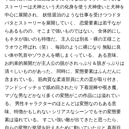
ストーリーは犬神という犬の化身を使う犬神使いと犬神を
中心に展開され、
妖怪退治のような仕事を受けつつドタ
バタとストーリーを展開していく、
恋愛要素は若干なが
らあるものの、そこまで強いものではない。
全体的にし
もネタが強いのも特徴だ。
主人公は別名・裸の王様こと
ラオウと呼ばれ（笑）、毎回のように裸になり
無駄に良
い体や乳首やゾウさんを晒しまくっている、
ある意味、
お約束的展開だが主人公の脱がされっぷり＆脱ぎっぷりは
清々しいものがあった。
同時に、変態要素はふんだんに
含まれている。
筋肉質な柔道部員に犬の霊が取り付き、
フンドシイッチョで舐め回されたり
下着泥棒や覗き魔、
マゾな男などかなり多くの変態がこの作品には溢れてい
る。
男性キャラクターのほとんどは変態なのもある意
味、特徴かもしれない
シリアスなシーンでもその変態要
素は溢れている。
すごい強い敵が出てきたと思ったら、
自らの変態な慾望を叶えるために動いていたりと
真面目