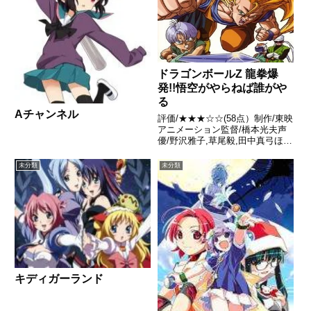
ドラゴンボールZ 龍拳爆
発!!悟空がやらねば誰がや
る
Aチャンネル
評価/★★★☆☆(58点）制作/東映
アニメーション監督/橋本光夫声
優/野沢雅子,草尾毅,田中真弓ほか
全話/各話キャプ画付き感想はこ
ちらあらすじ魔人ブウの脅威が去
未分類
未分類
り、グレートサイヤマンの活躍な
どもあって地球はしばし平和な
日々が続いていた。ある...
キディガーランド