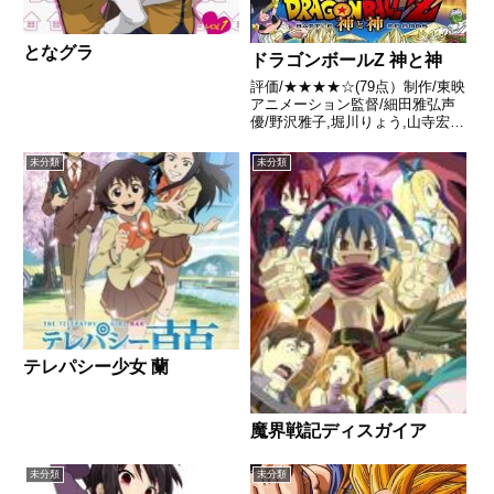
となグラ
ドラゴンボールZ 神と神
評価/★★★★☆(79点）制作/東映
アニメーション監督/細田雅弘声
優/野沢雅子,堀川りょう,山寺宏一
ほか全話/各話キャプ画付き感想
はこちらあらすじ全宇宙の運命を
未分類
未分類
賭けた魔人ブウとの壮絶な戦いか
ら4年後。39年の眠りから目覚め
た破壊神ビルスは、...
テレパシー少女 蘭
魔界戦記ディスガイア
未分類
未分類