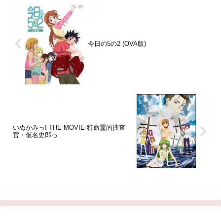
今日の5の2 (OVA版)
いぬかみっ! THE MOVIE 特命霊的捜査
官・仮名史郎っ