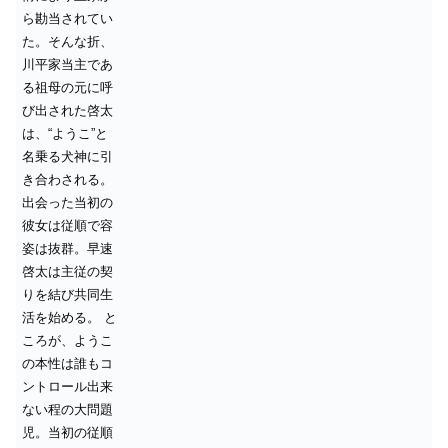
ら勘当されてい
た。そんな折、
川平家当主であ
る祖母の元に呼
び出された啓太
は、“ようこ”と
名乗る犬神に引
き合わされる。
出会った当初の
彼女は従順で容
姿は抜群。早速
啓太は主従の契
りを結び共同生
活を始める。
と
ころが、ようこ
の本性は誰もコ
ントロール出来
ない程の大問題
児。当初の従順