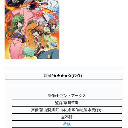
評価/
★★★★☆(70点）
制作/セブン・アークス
監督/草川啓造
声優/福山潤,堀江由衣,名塚佳織,速水奨ほか
全26話
壁紙