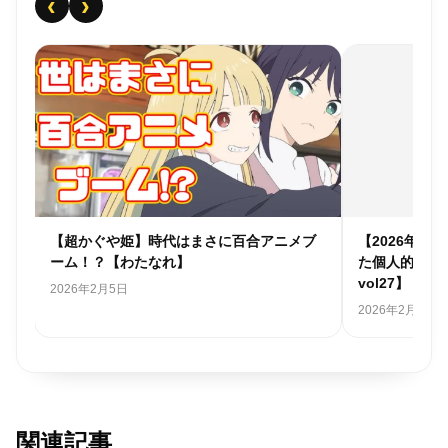
‹
›
個人
【超かぐや姫】時代はまさに百合アニメブ
【2026年
ーム！？【わたなれ】
た個人的アニ
vol27】
2026年2月5日
2026年2月1日
関連記事