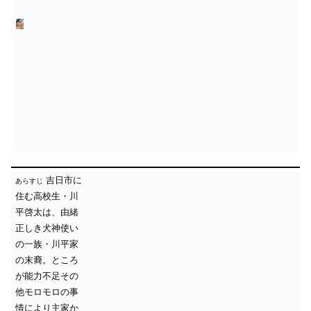
吉日市に
あらすじ
住む高校生・川
平啓太は、由緒
正しき犬神使い
の一族・川平家
の末裔。ところ
が能力不足その
他モロモロの事
情により主家か