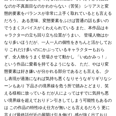
なのか不真面目なのかわからない（苦笑）
シリアスと変
態的要素をバランスが非常に上手く取れているとも言える
だろう。
ある意味、変態要素をふけば普通の話も多いの
でうまくスパイスがくわえられている
また、本作品はキ
ャラクターの立ち回り立ち位置がうまい。
登場人物はか
なり多いほうだが、一人一人の個性をきちんと活かしてお
り
これだけ多いのにかぶっているキャラクターもおら
ず、全人物をうまく登場させて動かし
「いぬかみっ！」
という作品に愛着を持てるようになる。
ただ、やはり変
態要素は好き嫌いが分かれる部分であるとも言える。
少
し表現が過激になれば気持ち悪くなりそうなギリギリなシ
ーンもあり
下品さの境界線を危う所で踏みとどまり、笑
える様相に放っている
だが人によってはすでに気持ち悪
い境界線を超えておりドン引きしてしまう可能性もあるの
は
この作品の特性ゆえ仕方が無いとも言えるだろう
更に
言えば最終話付近の展開は引き伸ばし感が強く出ており、