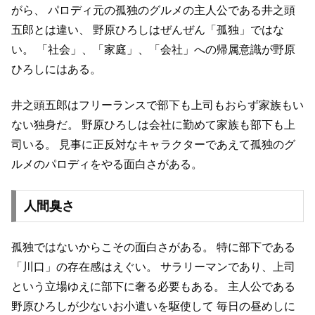
がら、
パロディ元の孤独のグルメの主人公である井之頭
五郎とは違い、
野原ひろしはぜんぜん「孤独」ではな
い。
「社会」、「家庭」、「会社」への帰属意識が野原
ひろしにはある。
井之頭五郎はフリーランスで部下も上司もおらず家族もい
ない独身だ。
野原ひろしは会社に勤めて家族も部下も上
司いる。
見事に正反対なキャラクターであえて孤独のグ
ルメのパロディをやる面白さがある。
人間臭さ
孤独ではないからこその面白さがある。
特に部下である
「川口」の存在感はえぐい。
サラリーマンであり、上司
という立場ゆえに部下に奢る必要もある。
主人公である
野原ひろしが少ないお小遣いを駆使して
毎日の昼めしに