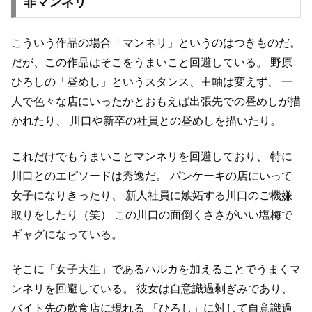
非マンネリ
こういう作品の場合「マンネリ」というのはつきものだ。
だが、この作品はそこをうまいこと回避している。
野原
ひろしの「昼めし」というスタンス、主軸は変えず、
一
人で色々な店にいったかとおもえば出張先での昼めしが描
かれたり、
川口や新卒の社員との昼めしを描いたり。
これだけでもうまいことマンネリを回避しており、
特に
川口とのエピソードは秀逸だ。
パンケーキの店にいって
女子になりきったり、
新人社員に嫉妬する川口のご機嫌
取りをしたり（笑）
この川口の面倒くささがいい塩梅で
ギャグになっている。
そこに「女子大生」であるハルカを加えることでうまくマ
ンネリを回避している。
彼女は自意識過剰ぎみであり、
バイト先の飲食店に現れる
「ひろし」に対して自意識過