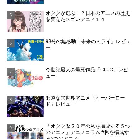
オタクが選ぶ！？日本のアニメの歴史
を変えたスゴいアニメ１４
98分の無感動「未来のミライ」レビュ
ー
今世紀最大の爆死作品「ChaO」レビ
ュー
邪道な異世界アニメ「オーバーロー
ド」レビュー
「オタク歴２０年の私を構成する５つ
のアニメ」アニメコラム #私を構成す
る5つのアニメ