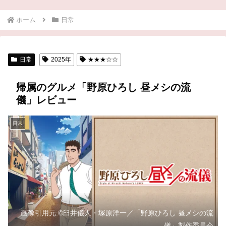
ホーム
日常
日常
2025年
★★★☆☆
帰属のグルメ「野原ひろし 昼メシの流
儀」レビュー
日常
画像引用元:©臼井儀人・塚原洋一／「野原ひろし 昼メシの流
儀」製作委員会