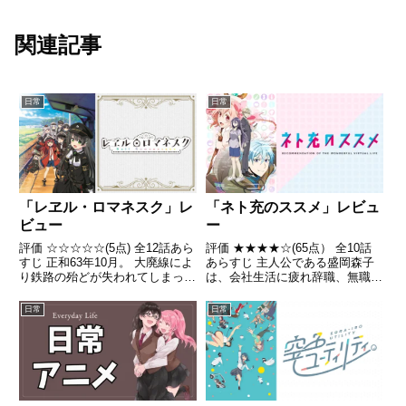
関連記事
日常
日常
「レヱル・ロマネスク」レ
「ネト充のススメ」レビュ
ビュー
ー
評価 ☆☆☆☆☆(5点) 全12話あら
評価 ★★★★☆(65点） 全10話
すじ 正和63年10月。 大廃線によ
あらすじ 主人公である盛岡森子
り鉄路の殆どが失われてしまった
は、会社生活に疲れ辞職、無職生
国――日ノ本。 九洲は隈元県御
活を送っている。そんな盛岡森子
一夜市。引用- Wikipedia
が考えたのは、「2.5次元の充実
日常
日常
生活」すなわち現実世界では無職
でコンビニに行くのも躊躇する引
きこもりニートが、ネッ...