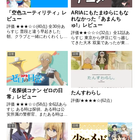
「空色ユーティリティ」レ
ARIAにもたまゆらにもな
ビュー
れなかった「あまんち
ゅ!」レビュー
評価 ★★★☆☆(40点) 全30分あ
らすじ 普段と違う早起きした
評価★★☆☆☆(32点）全12話あ
朝、クラブと一緒にわくわくした
らすじ 東京から伊豆に引っ越し
気持ちをゴルフバッグに詰めて、
てきた大木 双葉であったが東京
今日も一日を始めよう。主引用-
時代の友人のメールの返事が来な
Wikipedia
くて空虚感に打たれた表現をして
日常
日常
いた中で、伊豆の海岸で小日向
きのと遭遇し、海の魅力を紹介す
る。そして、伊豆の学校に入...
「名探偵コナン ゼロの日
たんすわらし
常」レビュー
評価/★★★★☆(62点）
評価 ★★★☆☆(58点) 全6話あら
すじ ある時は探偵、ある時は公
安所属の警察官、またある時は黒
ずくめの組織の一員。3つの顔を
使い分ける男引用- Wikipedia
日常
日常