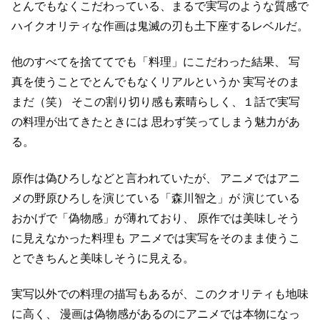
とんでもなくこだわっている、まるで実写のような質感で
ハイクオリティな作画は鬼滅の刃も土下座するレベルだ。
他のすべてを捨ててでも「料理」にこだわった結果、
写
真を使うことでとんでもなくリアルというか
実写そのま
まだ（笑）
そこの割り切り感も素晴らしく、１話で実写
の料理が出てきたときには
思わず笑ってしまう魅力があ
る。
原作は偽ひろしなどと言われていたが、
アニメではアニ
メの野原ひろしを演じている「森川智之」が
演じている
おかげで「偽物感」が薄れており、
原作では美味しそう
に見えなかった料理も
アニメでは実写をそのまま使うこ
とできちんと美味しそうに見える。
実写以外での料理の描写もあるが、このクオリティも地味
に高く、
漫画は偽物感があるのにアニメでは本物になっ