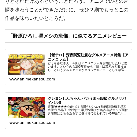
りとそれだけあるということだろう。
アニメでのその片
鱗を味わうことができただけに、
ぜひ２期でもっとこの
作品を味わいたいところだ。
「野原ひろし 昼メシの流儀」に似てるアニメレビュー
【飯テロ】深夜閲覧注意なグルメアニメ特集【ア
ニメコラム】
どうもみなさん、今回はアニメコラムをお届けしたいと思
います。というのも205年春から「日々は過ぎれど飯うま
し」というグルメアニメがオリジナルアニメとして放送さ
れることになり、夏からは「上伊那ぼたん、酔へる姿は百
合の花」が秋からは「野原ひろし...
www.animekansou.com
クレヨンしんちゃん バカうまっ!B級グルメサバ
イバル!!
評価/★★★★☆(64点）制作/ シンエイ動画監督/橋本昌和
声優/矢島晶子,中村悠一,早見沙織ほか全話/各話キャプ画付
き感想はこちらあらすじ春日部で行われているB級グルメ
カーニバルに行くことになったしんのすけとカスカベ防衛
隊は、謎の女性・「...
www.animekansou.com