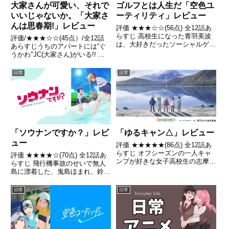
ゴルフとは人生だ「空色ユ
大家さんが可愛い、それで
ーティリティ」レビュー
いいじゃないか。「大家さ
んは思春期!」レビュー
評価 ★★★☆☆(56点) 全12話あ
らすじ 高校生になった青羽美波
評価/★★★☆☆(45点）/全12話
は、大好きだったソーシャルゲー
あらすじうちのアパートには“ぐ
ムのサービス終了を切っ掛けに
うかわ"JC(大家さん)がいる!! 就
「自分が特別になれる何か」を探
職を機に6畳風呂なしのアパート
す 引用- Wikipedia
で一人暮らしを始めた前田さん
日常
日常
と、そのアパートの女子中学生・
大家さんとの日常を描くピュアほ
っこり(ハートマー...
「ソウナンですか？」レビ
「ゆるキャン△」レビュー
ュー
評価 ★★★★★(86点) 全12話あ
らすじ オフシーズンの一人キャ
評価 ★★★★☆(70点) 全12話あ
ンプが好きな女子高校生の志摩リ
らすじ 飛行機事故のせいで無人
ン。リンが富士山の麓で冬の一人
島に漂着した、鬼島ほまれ、鈴森
キャンプを楽しんでたところ引
明日香、天谷睦、九条紫音の女子
用- Wikipedia
高校生4人組は、その日からサバ
日常
日常
イバル生活に突入する。引用-
Wikipedia