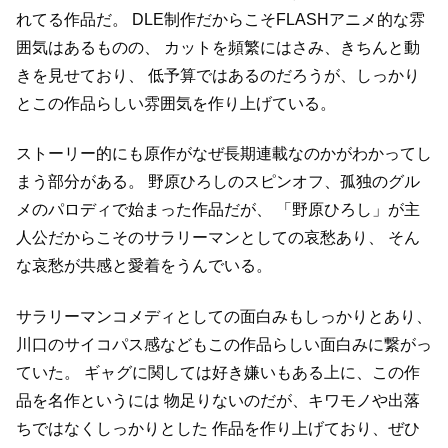
れてる作品だ。
DLE制作だからこそFLASHアニメ的な雰
囲気はあるものの、
カットを頻繁にはさみ、きちんと動
きを見せており、
低予算ではあるのだろうが、しっかり
とこの作品らしい雰囲気を作り上げている。
ストーリー的にも原作がなぜ長期連載なのかがわかってし
まう部分がある。
野原ひろしのスピンオフ、孤独のグル
メのパロディで始まった作品だが、
「野原ひろし」が主
人公だからこそのサラリーマンとしての哀愁あり、
そん
な哀愁が共感と愛着をうんでいる。
サラリーマンコメディとしての面白みもしっかりとあり、
川口のサイコパス感などもこの作品らしい面白みに繋がっ
ていた。
ギャグに関しては好き嫌いもある上に、この作
品を名作というには
物足りないのだが、キワモノや出落
ちではなくしっかりとした
作品を作り上げており、ぜひ