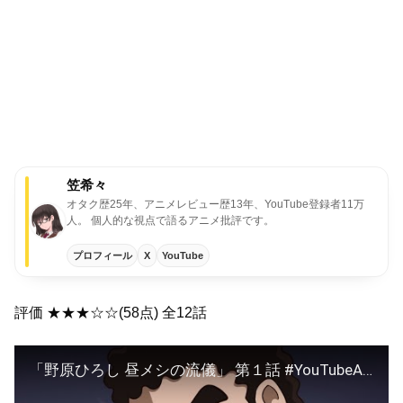
笠希々
オタク歴25年、アニメレビュー歴13年、YouTube登録者11万
人。 個人的な視点で語るアニメ批評です。
プロフィール
X
YouTube
評価 ★★★☆☆(58点) 全12話
「野原ひろし 昼メシの流儀」 第１話 #YouTubeAnimeWeek