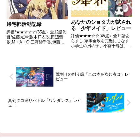
あなたのショタ力が試され
帰宅部活動記録
る「少年メイド」レビュー
評価/★★☆☆☆(35点）全12話監
評価★★★☆☆(45点）全12話あ
督/佐藤光声優/木戸衣吹,田辺留
らすじ 家事全般を完璧にこなす
依,M・A・O,三澤紗千香,伊藤美
小学生の男の子、小宮千尋は、あ
来ほか全話/各話キャプ画付き感
る日突然母を亡くし1人になって
想はこちら あらすじ高校に入学
しまった。そんな千尋の前に現れ
したばかりの安藤夏希は部活での
たのは、母の弟にあたる叔父の鷹
上下関係が面倒くさいと「部活動
取円だった。そのまま円の豪邸に
はしないで、帰宅部...
連れていかれた千尋は、鷹取...
荒削りの削り節「この本を盗む者は」レ
ビュー
真剣タコ踊りバトル「ワンダンス」レビ
ュー