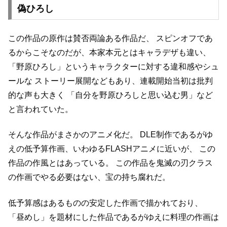
偽ひろし
この作品の原作は賛否両論ある作品だ、
スピンオフであ
るからこそなのだが、本家本元とはキャラデザも違い、
「野原ひろし」というキャラクターに対する違和感やシュ
ールな
ストーリー展開などもあり、連載開始当初は批判
的な声も大きく
「自分を野原ひろしと思い込む男」など
と言われていた。
そんな作品がまさかのアニメ化だ。
DLE制作であるがゆ
えの低予算作画、いわゆるFLASHアニメに近いが、
この
作品の作風とはあっている。
この作品を鬼滅の刃クラス
の作画でやる必要はない、宝の持ち腐れだ。
低予算感はあるものの安定した作画で描かれており、
「昼めし」を題材にした作品であるがゆえに料理の作画は