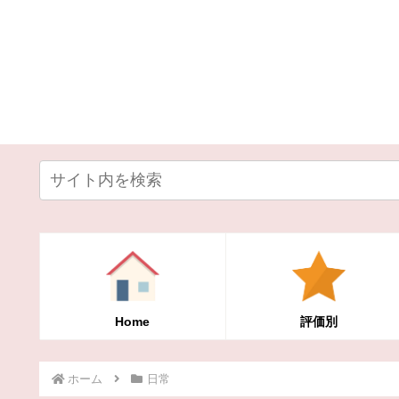
Home
評価別
ホーム
日常