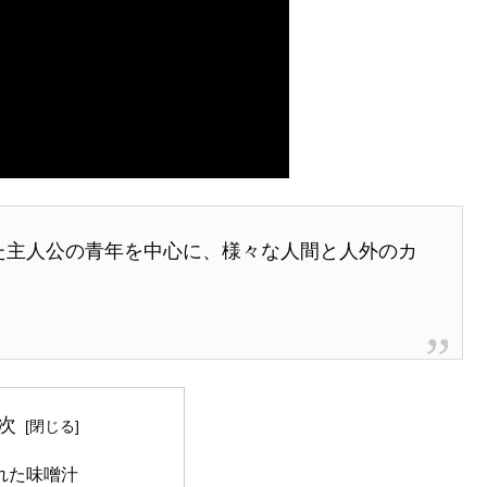
た主人公の青年を中心に、様々な人間と人外のカ
次
れた味噌汁