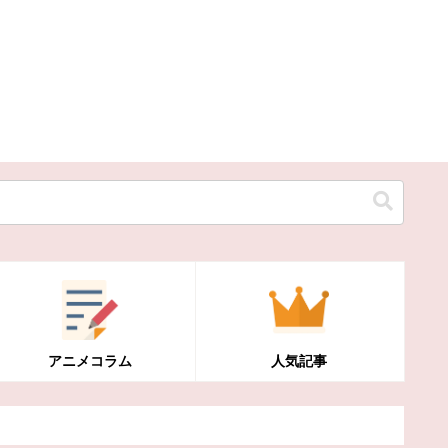
アニメコラム
人気記事