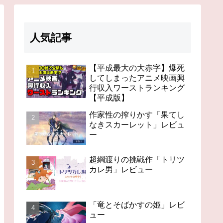
人気記事
【平成最大の大赤字】爆死
してしまったアニメ映画興
行収入ワーストランキング
【平成版】
作家性の搾りかす「果てし
なきスカーレット」レビュ
ー
超綱渡りの挑戦作「トリツ
カレ男」レビュー
「竜とそばかすの姫」レビ
ュー