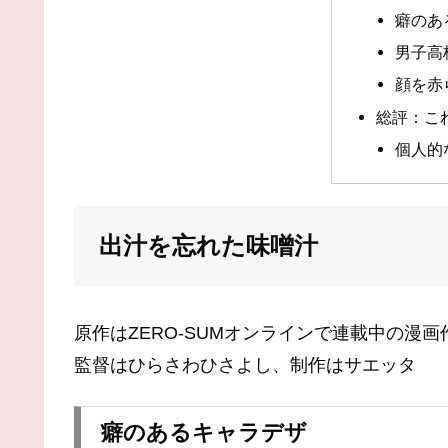
癖のあ
男子高
顔を赤
総評：こ
個人的
出汁を忘れた味噌汁
原作はZERO-SUMオンラインで連載中の漫画
監督はひらさわひさよし、制作はサエッタ
癖のあるキャラデザ