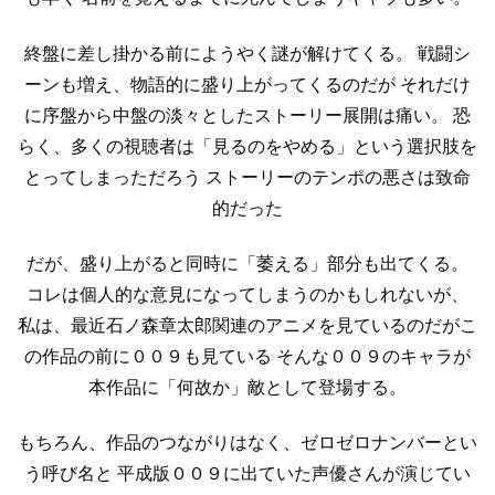
終盤に差し掛かる前にようやく謎が解けてくる。
戦闘シ
ーンも増え、物語的に盛り上がってくるのだが
それだけ
に序盤から中盤の淡々としたストーリー展開は痛い。
恐
らく、多くの視聴者は「見るのをやめる」という選択肢を
とってしまっただろう
ストーリーのテンポの悪さは致命
的だった
だが、盛り上がると同時に「萎える」部分も出てくる。
コレは個人的な意見になってしまうのかもしれないが、
私は、最近石ノ森章太郎関連のアニメを見ているのだがこ
の作品の前に００９も見ている
そんな００９のキャラが
本作品に「何故か」敵として登場する。
もちろん、作品のつながりはなく、ゼロゼロナンバーとい
う呼び名と
平成版００９に出ていた声優さんが演じてい