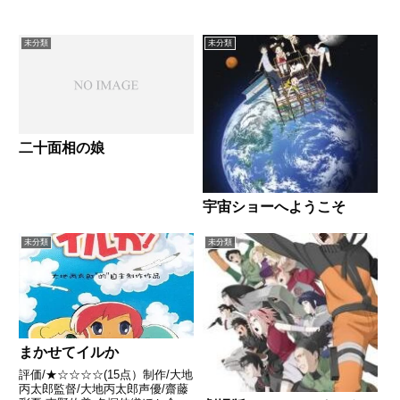
未分類
未分類
二十面相の娘
宇宙ショーへようこそ
未分類
未分類
まかせてイルか
評価/★☆☆☆☆(15点）制作/大地
丙太郎監督/大地丙太郎声優/齋藤