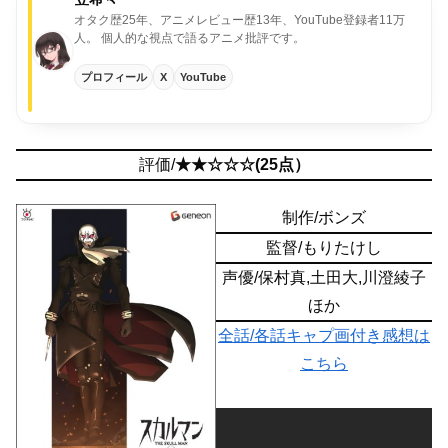
オタク歴25年、アニメレビュー歴13年、YouTube登録者11万
人。
個人的な視点で語るアニメ批評です。
プロフィール
X
YouTube
評価/
★★☆☆☆(25点）
制作/ボンズ
監督/もりたけし
声優/保村真,土田大,川澄綾子
ほか
全話/各話キャプ画付き感想は
こちら