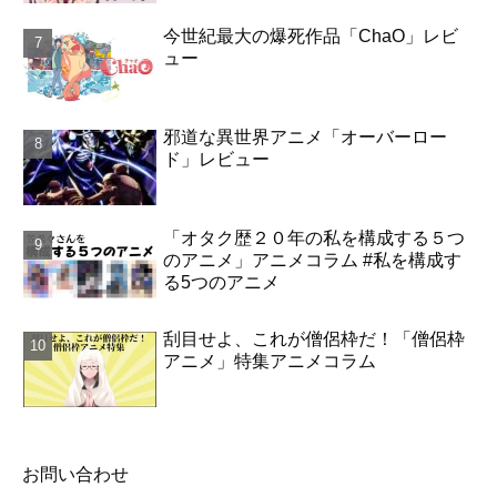
今世紀最大の爆死作品「ChaO」レビ
ュー
邪道な異世界アニメ「オーバーロー
ド」レビュー
「オタク歴２０年の私を構成する５つ
のアニメ」アニメコラム #私を構成す
る5つのアニメ
刮目せよ、これが僧侶枠だ！「僧侶枠
アニメ」特集アニメコラム
お問い合わせ