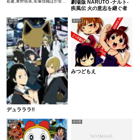
彩夏,東野佑美,名塚佳織ほか全話/
劇場版 NARUTO -ナルト-
各話キャプ画付き感想はこちらあ
疾風伝 火の意志を継ぐ者
らすじ海岸沿いで便利屋を営み
「姉妹」として共に暮らす小学生
3人組。稼いだお金で沖に浮かぶ
未分類
未分類
無人島を買い取り、自...
みつどもえ
デュラララ!!
未分類
未分類