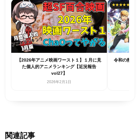
★★★★★
メブ
【2026年アニメ映画ワースト１】１月に見
令和の熱血
た個人的アニメランキング【近況報告
vol27】
2026年2月1日
関連記事