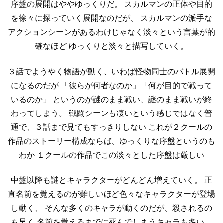
序盤の展開はややゆっくりだ。
スカルマンの正体や目的
を徐々に探っていく展開なのだが、
スカルマンの派手な
アクションシーンがあるわけじゃなく淡々という言葉が的
確なほど
ゆっくりと淡々と描写していく。
３話でようやく物語が動く、いわば怪物同士のバトル展開
になるのだが
「彼らが何者なのか」「何が目的で戦って
いるのか」
というのが謎のまま戦い、謎のまま戦いが終
わってしまう。
戦闘シーンも凄いという感じではなく普
通で、３話まで見てもすっきりしない
これが２クールの
作品のストーリー構成ならば、ゆっくりな序盤というのも
わか
１クールの作品でこの淡々とした序盤は厳しい
中盤以降も謎とキャラクターがどんどん増えていく。
正
直名前を覚えるのが難しいほど色々なキャラクターが登場
し動く、
そんな多くのキャラが動くのだが、殺されるの
も早く
名前を覚えるまでに死んでしまうキャラも多い。