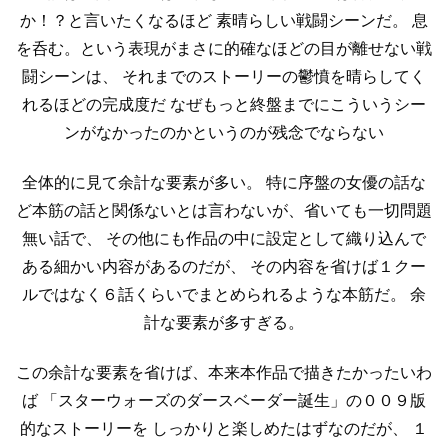
か！？と言いたくなるほど
素晴らしい戦闘シーンだ。
息
を呑む。という表現がまさに的確なほどの目が離せない戦
闘シーンは、
それまでのストーリーの鬱憤を晴らしてく
れるほどの完成度だ
なぜもっと終盤までにこういうシー
ンがなかったのかというのが残念でならない
全体的に見て余計な要素が多い。
特に序盤の女優の話な
ど本筋の話と関係ないとは言わないが、省いても一切問題
無い話で、
その他にも作品の中に設定として織り込んで
ある細かい内容があるのだが、
その内容を省けば１クー
ルではなく６話くらいでまとめられるような本筋だ。
余
計な要素が多すぎる。
この余計な要素を省けば、本来本作品で描きたかったいわ
ば
「スターウォーズのダースベーダー誕生」の００９版
的なストーリーを
しっかりと楽しめたはずなのだが、
１