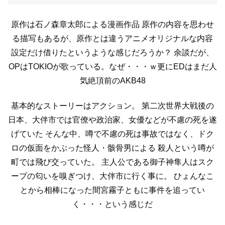
原作は石ノ森章太郎による漫画作品
原作の内容を思わせ
る描写もあるが、原作とは違うアニメオリジナルな内容
設定だけ借りたというような感じだろうか？
余談だが、
OPはTOKIOが歌っている。なぜ・・・ｗ更にEDはまだ人
気絶頂前のAKB48
基本的なストーリーはアクション。
第二次世界大戦後の
日本、大伴市では官僚や政治家、女優などが不慮の死を遂
げていた
そんな中、噂で不慮の死は事故ではなく、ドク
ロの仮面をかぶった怪人・骸骨男による
殺人という噂が
町では飛び交っていた。
主人公である御子神隼人はスク
ープの匂いを嗅ぎつけ、大伴市に行く事に。
ひょんなこ
とから相棒になった間宮霧子ともに事件を追ってい
く・・・という感じだ