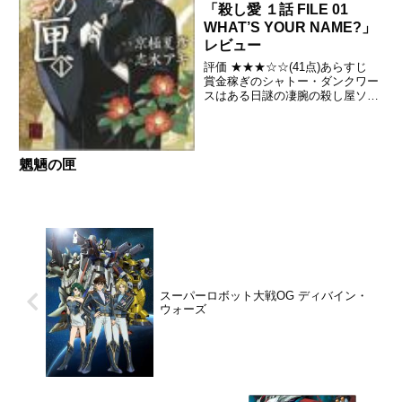
「殺し愛 １話 FILE 01
WHAT’S YOUR NAME?」
レビュー
評価 ★★★☆☆(41点)あらすじ
賞金稼ぎのシャトー・ダンクワー
スはある日謎の凄腕の殺し屋ソ
ン・リヤンハに遭遇し圧倒的な力
で制されるが彼が要求したのは彼
女の連絡先であった。引用-
Wikipedia
魍魎の匣
スーパーロボット大戦OG ディバイン・
ウォーズ