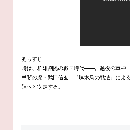
あらすじ
時は、群雄割拠の戦国時代――。越後の軍神
甲斐の虎・武田信玄。『啄木鳥の戦法』によ
陣へと疾走する。