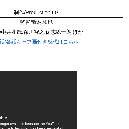
制作/Production I.G
監督/野村和也
/中井和哉,森川智之,保志総一朗 ほか
話/各話キャプ画付き感想はこちら