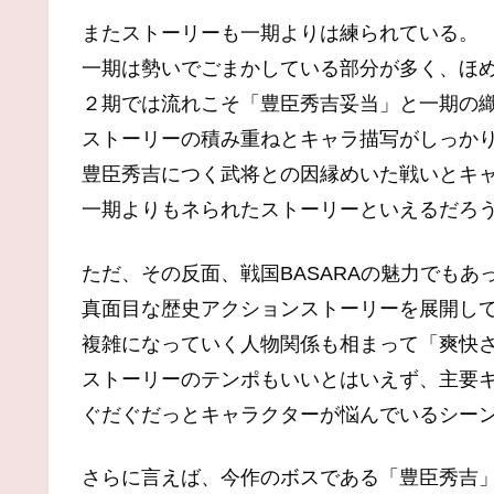
またストーリーも一期よりは練られている。
一期は勢いでごまかしている部分が多く、ほ
２期では流れこそ「豊臣秀吉妥当」と一期の
ストーリーの積み重ねとキャラ描写がしっか
豊臣秀吉につく武将との因縁めいた戦いとキ
一期よりもネられたストーリーといえるだろ
ただ、その反面、戦国BASARAの魅力でもあ
真面目な歴史アクションストーリーを展開し
複雑になっていく人物関係も相まって「爽快
ストーリーのテンポもいいとはいえず、主要
ぐだぐだっとキャラクターが悩んでいるシー
さらに言えば、今作のボスである「豊臣秀吉