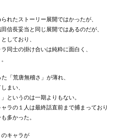
められたストーリー展開ではかったが、
織田信長妥当と同じ展開ではあるのだが、
りとしており、
ャラ同士の掛け合いは純粋に面白く、
う。
った「荒唐無稽さ」が薄れ、
てしまい、
さ」というのは一期よりもない。
キャラの１人は最終話直前まで捕まっており
ンも多かった。
」のキャラが