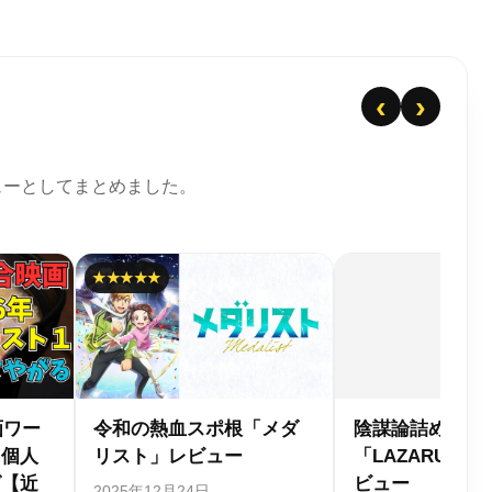
‹
›
ューとしてまとめました。
合わせセット
異世界半沢直樹「サラリ
【20年前
S ラザロ」レ
ーマンが異世界に行った
メを振り
ら四天王になった話」レ
特集【あ