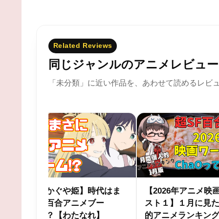
Related Reviews
同じジャンルのアニメレビュー
「未分類」に近い作品を、あわせて読めるレビ
★★★★★
メ映画ワー
令和の熱血スポ根「メダ
陰謀論詰め
見た個人
リスト」レビュー
「LAZARU
ング【近
ビュー
2025年12月24日