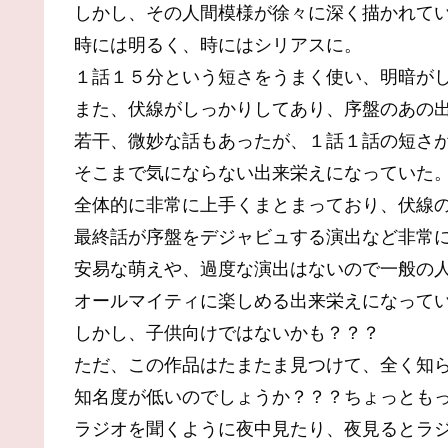
しかし、その人間模様が徐々に深く描かれて
時には明るく、時にはシリアスに。
１話１５分という短さをうまく使い、明暗が
また、伏線がしっかりしてあり、序盤のあの
若干、微妙な話もあったが、１話１話の短さ
そこまで気にならない出来栄えになっていた
全体的に非常に上手くまとまっており、伏線
最終話が序盤をデジャビュする演出など非常
安易な萌えや、過度な演出はないので一般の
オールマイティに楽しめる出来栄えになって
しかし、子供向けではないかも？？？
ただ、この作品はたまたま見つけて、全く知
知名度が低いのでしょうか？？？ちょっとも
ラジオを聞くように夜中見たり、夜見るとラ