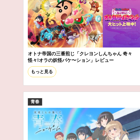
オトナ帝国の三番煎じ「クレヨンしんちゃん 奇々
怪々!オラの妖怪バケ〜ション」レビュー
もっと見る
青春