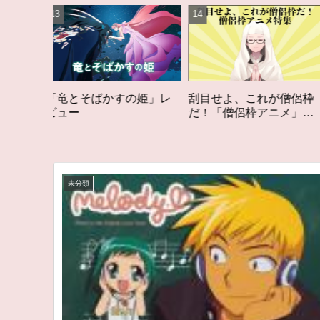
の姫」レ
刮目せよ、これが僧侶枠
「オタク歴２０年の私
だ！「僧侶枠アニメ」特
構成する５つのアニメ
集アニメコラム
アニメコラム #私を構
る5つのアニメ
未分類