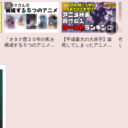
を
【平成最大の大赤字】爆
作家性の搾りかす「果て
」
死してしまったアニメ映
しなきスカーレット」レ
成す
画興行収入ワーストラン
ビュー
キング【平成版】