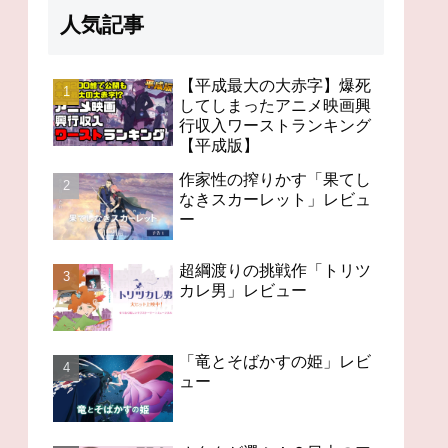
人気記事
【平成最大の大赤字】爆死
してしまったアニメ映画興
行収入ワーストランキング
98分の無感動「未来のミ
オタクが選ぶ！？日本の
今世紀
【平成版】
ライ」レビュー
アニメの歴史を変えたス
「Cha
ゴいアニメ１４
作家性の搾りかす「果てし
なきスカーレット」レビュ
ー
超綱渡りの挑戦作「トリツ
カレ男」レビュー
「竜とそばかすの姫」レビ
ュー