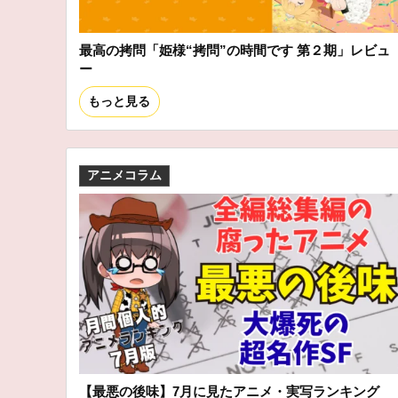
最高の拷問「姫様“拷問”の時間です 第２期」レビュ
ー
もっと見る
アニメコラム
【最悪の後味】7月に見たアニメ・実写ランキング