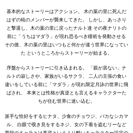
基本的なストーリーはアクション。
木の葉の里に死んだ
はずの暁のメンバーが襲来してきた。
しかし、あっさり
と撃退し、木の葉の里に戻ったナルト達
その夜ナリトの
前に「うちはマダラ」が現れ恐るべき瞳術を発動させる
その後、木の葉の里はいつもと何かが違う世界になってい
た
というところからストーリーが始まる。
序盤からストーリーに引き込まれる。
「親が居ない」ナ
ルトの寂しさや、家族がいるサクラ、
二人の主張の食い
違いをしている前に「マダラ」が現れ限定月詠の世界に飛
ばされ、
本来とは性格が真逆とも言えるキャラクターた
ちが住む世界に迷い込む。
派手な恰好をするヒナタ、少食のチョウジ、バカなシカマ
ル、
白眼で覗き見をするネジ、女の下着を盗むリーなど
普段のキャラとは真逆というより酷いキャラクター設定の