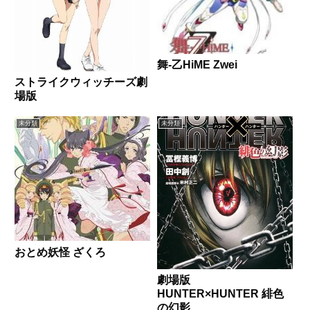
舞-乙HiME Zwei
ストライクウィッチーズ劇
場版
未分類
未分類
おとめ妖怪 ざくろ
劇場版
HUNTER×HUNTER 緋色
の幻影