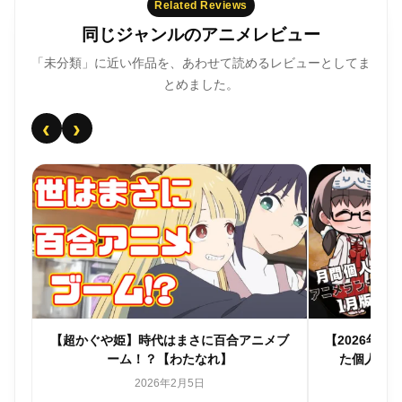
Related Reviews
同じジャンルのアニメレビュー
「未分類」に近い作品を、あわせて読めるレビューとしてま
とめました。
‹
›
個人
【超かぐや姫】時代はまさに百合アニメブ
【2026年
】
ーム！？【わたなれ】
た個人的
2026年2月5日