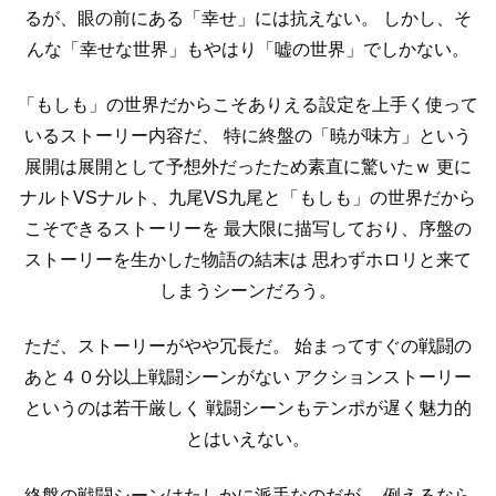
るが、眼の前にある「幸せ」には抗えない。
しかし、そ
んな「幸せな世界」もやはり「嘘の世界」でしかない。
「もしも」の世界だからこそありえる設定を上手く使って
いるストーリー内容だ、
特に終盤の「暁が味方」という
展開は展開として予想外だったため素直に驚いたｗ
更に
ナルトVSナルト、九尾VS九尾と「もしも」の世界だから
こそできるストーリーを
最大限に描写しており、序盤の
ストーリーを生かした物語の結末は
思わずホロリと来て
しまうシーンだろう。
ただ、ストーリーがやや冗長だ。
始まってすぐの戦闘の
あと４０分以上戦闘シーンがない
アクションストーリー
というのは若干厳しく
戦闘シーンもテンポが遅く魅力的
とはいえない。
終盤の戦闘シーンはたしかに派手なのだが、
例えるなら