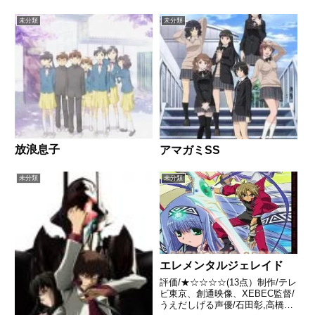
未分類
未分類
放浪息子
アマガミSS
未分類
未分類
エレメンタルジェレイド
評価/★☆☆☆☆(13点）制作/テレ
ビ東京、創通映像、XEBEC監督/
うえだしげる声優/石田彰,高橋美