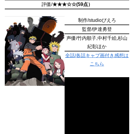
評価/
★★★☆☆(59点）
制作/studioぴえろ
監督/伊達勇登
声優/竹内順子,中村千絵,杉山
紀彰ほか
全話/各話キャプ画付き感想は
こちら