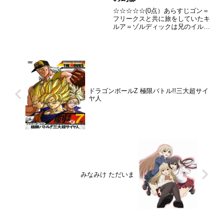
☆☆☆☆☆(0点）あらすじゴン＝
フリークスと共に旅をしていたキ
ルア＝ゾルディックは兄のイルミ
＝ゾルディックに「お前には友達
はできない」と迫られる夢にうな
されていた。しばらくして二人は
マリオネットを操って路上ライブ
にいそしみ、ライブ終了後に投...
ドラゴンボールZ 極限バトル!!三大超サイ
ヤ人
みなみけ ただいま