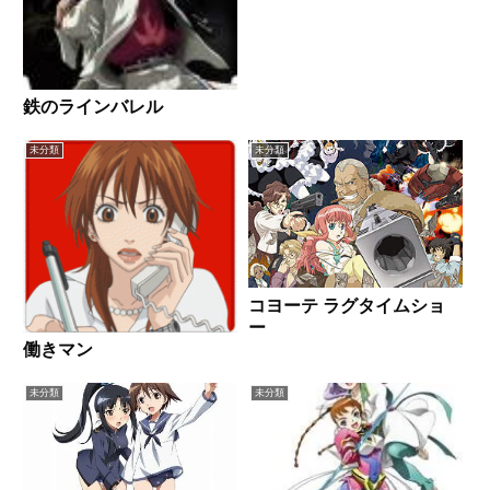
佳子,水樹奈々ほか全話/各話キャ
プ画付き感想はこちらあらすじ天
空に浮かぶ島々を巡り、空賊と呼
ばれる空の盗賊達が飛び交う世
界・ガーディア。風...
鉄のラインバレル
未分類
未分類
コヨーテ ラグタイムショ
ー
働きマン
未分類
未分類