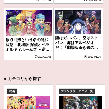
2017.01.07
2017.01.06
ー
映画
映画
陸はガルパン、空はスト
原点回帰という名の飽和
パン、海はアルペジオ
状態「劇場版 探偵オペラ
だ！「劇場版蒼き鋼のア
ミルキィホームズ ～逆襲
ルペジオ アルスノヴァ
のミルキィホームズ～」
2017.01.05
2017.01.04
Cadenza」レビュー
レビュー
●
カテゴリから探す
映画
ファンタジーアニメ一覧