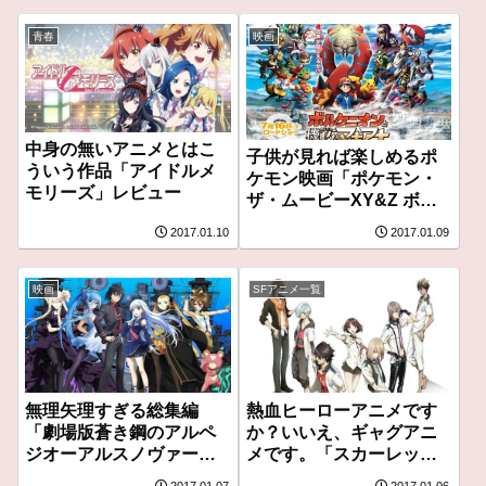
青春
映画
中身の無いアニメとはこ
子供が見れば楽しめるポ
ういう作品「アイドルメ
ケモン映画「ポケモン・
モリーズ」レビュー
ザ・ムービーXY&Z ボル
ケニオンと機巧のマギア
2017.01.10
2017.01.09
ナ」レビュー
映画
SFアニメ一覧
無理矢理すぎる総集編
熱血ヒーローアニメです
「劇場版蒼き鋼のアルペ
か？いいえ、ギャグアニ
ジオーアルスノヴァー
メです。「スカーレット
DC」レビュー
ライダーゼクス」レビュ