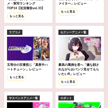
メ・実写ランキング
ァイター」レビュー
TOP14【近況報告vol.33】
もっと見る
もっと見る
ラブコメ
セクシーアニメ一覧
五等分の百番煎じ「真夜中ハ
最高の罵倒を君へ「嫌な顔さ
ートチューン」レビュー
れながらおパンツ見せてもら
いたいR」レビュー
もっと見る
もっと見る
サスペンスアニメ一覧
ロボット