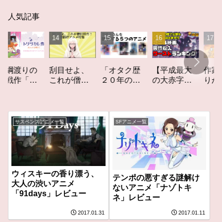
人気記事
「オタク歴
【平成最大
作家性の
渡りの
刮目せよ、
２０年の私
の大赤字】
りかす「
作「ト
これが僧侶
を構成する
爆死してし
てしなき
カレ
枠だ！「僧
５つのアニ
まったアニ
カーレッ
レビュ
侶枠アニ
メ」アニメ
メ映画興行
ト」レビ
メ」特集ア
コラム #私を
収入ワース
ー
ニメコラム
サスペンスアニメ一覧
SFアニメ一覧
構成する5つ
トランキン
のアニメ
グ【平成
版】
ウィスキーの香り漂う、
テンポの悪すぎる謎解け
大人の渋いアニメ
ないアニメ「ナゾトキ
「91days」レビュー
ネ」レビュー
2017.01.31
2017.01.11