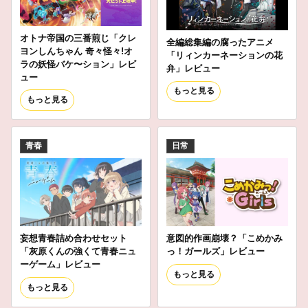
オトナ帝国の三番煎じ「クレ
全編総集編の腐ったアニメ
ヨンしんちゃん 奇々怪々!オ
「リィンカーネーションの花
ラの妖怪バケ〜ション」レビ
弁」レビュー
ュー
もっと見る
もっと見る
青春
日常
妄想青春詰め合わせセット
意図的作画崩壊？「こめかみ
「灰原くんの強くて青春ニュ
っ！ガールズ」レビュー
ーゲーム」レビュー
もっと見る
もっと見る